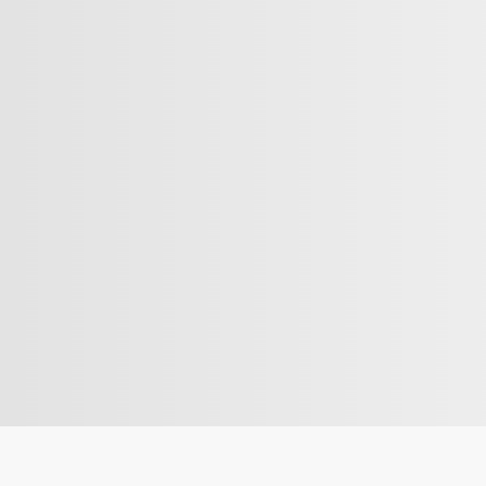
Attendo är ett av Nordens största omsorgsföretag 
inom äldreboende och hemtjänst.
Våra värderingar omtanke, engagemang och kompeten
för att alla ska uppleva trivsel, delaktighet, gemens
Välkommen med din ansökan – Tillsammans för