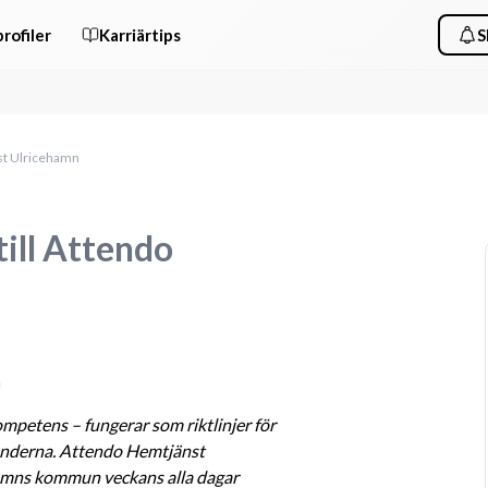
rofiler
Karriärtips
S
nst Ulricehamn
till Attendo
n
petens – fungerar som riktlinjer för 
h kunderna. Attendo Hemtjänst 
amns kommun veckans alla dagar 