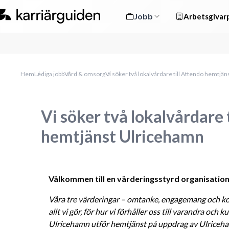
Jobb
Arbetsgivarp
Hem
Lediga jobb
Vård & omsorg
Vi söker två lokalvårdare till Attendo hemtjä
Vi söker två lokalvårdare 
hemtjänst Ulricehamn
Välkommen till en värderingsstyrd organisatio
Våra tre värderingar – omtanke, engagemang och kom
allt vi gör, för hur vi förhåller oss till varandra oc
Ulricehamn utför hemtjänst på uppdrag av Ulriceh