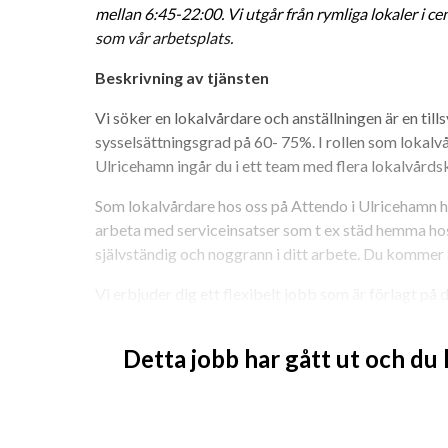
mellan 6:45-22:00. Vi utgår från rymliga lokaler i 
som vår arbetsplats.
Beskrivning av tjänsten
Vi söker en lokalvårdare och anställningen är en till
sysselsättningsgrad på 60- 75%. I rollen som lokal
Ulricehamn ingår du i ett team med flera lokalvårds
Som lokalvårdare hos oss på Attendo i Ulricehamn ha
arbeta med serviceinsatser som t ex städ hemma hos 
självständig och noggrann i ditt arbete. Du kommer att
Vi erbjuder dig ett flexibelt jobb som är förlagt på 
vid personlig lämplighet!
Detta jobb har gått ut och du
Stämmer denna beskrivning in på dig? Sök redan
Du vill arbeta på en arbetsplats där du tillsammans 
engagemang uppskattas. Du trivs med att skapa goda
värde för dem och deras anhöriga. Du skulle beskriva