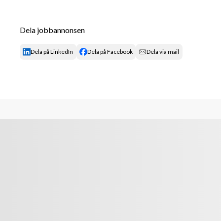
ansvarsfull person som gillar att städa och ser en stor
motiveras du av att nå goda resultat med kunden i f
Dela jobbannonsen
Vad kan vi erbjuda dig?
Dela på LinkedIn
Dela på Facebook
Dela via mail
Attendo är en trygg arbetsgivare som kan erbjuda di
ansvar eller att gå vidare till nya roller. Vi erbjuder
utbildningsmöjligheter, kollektivavtal, friskvård sa
personalrabatter via vår förmånsportal Attendoplu
Om rekryteringsprocessen
Före eventuell anställning ska utdrag ur belastningsr
fotolegitimation visas upp. Om du blir kallad till en 
har rätt att arbeta i Sverige, genom att uppvisa at
eller ett giltigt arbetstillstånd.
Tjänsten kan komma att tillsättas innan sista ansök
Om Attendo