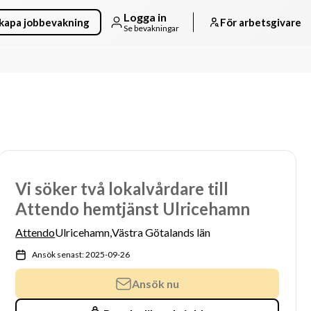
Logga in
kapa jobbevakning
För arbetsgivare
Se bevakningar
Vi söker två lokalvårdare till
Attendo hemtjänst Ulricehamn
Attendo
Ulricehamn,
Västra Götalands län
Ansök senast: 2025-09-26
Ansök nu