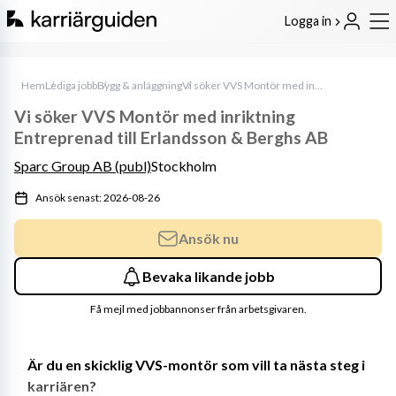
Logga in
Hem
Lediga jobb
Bygg & anläggning
Vi söker VVS Montör med inriktning Entreprenad till Erlandsson & Berghs AB
Vi söker VVS Montör med inriktning
Entreprenad till Erlandsson & Berghs AB
Sparc Group AB (publ)
Stockholm
Ansök senast: 2026-08-26
Ansök nu
Bevaka likande jobb
Få mejl med jobbannonser från arbetsgivaren.
Är du en skicklig VVS-montör som vill ta nästa steg i 
karriären?