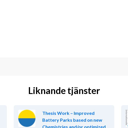
t samtidigt som du är teamorienterad 
ör att på bästa sätt förbereda 
estaurangbranschen
 och en vilja att 
värt, men ej ett krav.
elsefull roll i framtiden – ansök idag!
Liknande tjänster
igt förfarande där anställningsavtal 
Thesis Work – Improved
 att anställningen omfattas av krav 
Battery Parks based on new
 uppvisa utdrag ur polisens 
Chemistries and/or optimized
å slutlig anställning. Vi uppmuntrar 