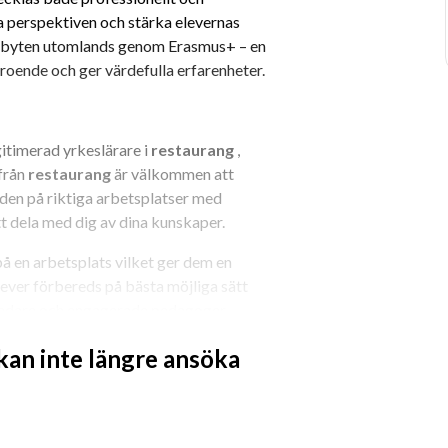
a perspektiven och stärka elevernas 
utbyten utomlands genom Erasmus+ – en 
roende och ger värdefulla erfarenheter.
timerad yrkeslärare i 
restaurang 
, 
från 
restaurang
 är välkommen att 
nden på riktiga arbetsplatser med 
tt dela med dig av dina kunskaper.
å en arbetsplats vilket ger dem en 
ever förbereds på bästa möjliga sätt 
dledare och engagerade pedagoger.
 kan inte längre ansöka
en alternativt har minst fem års 
 att undervisa och handleda elever.
 som kan verka som en brobyggare 