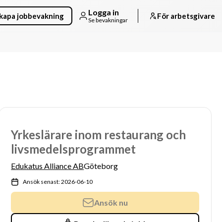
Logga in
kapa jobbevakning
För arbetsgivare
Se bevakningar
Yrkeslärare inom restaurang och
livsmedelsprogrammet
Edukatus Alliance AB
Göteborg
Ansök senast: 2026-06-10
Ansök nu