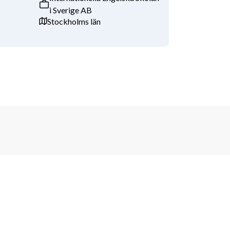
i Sverige AB
Stockholms län
Bevaka nya jobb