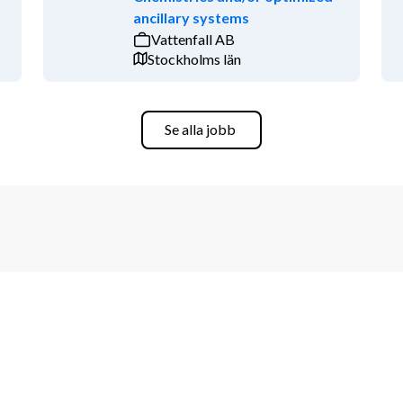
ancillary systems
u skickar in din ansökan beställa ett 
Vattenfall AB
eställa utdraget hittar du via 
Stockholms län
nonsförmedlare.
Se alla jobb
Kontakt
Vilkor