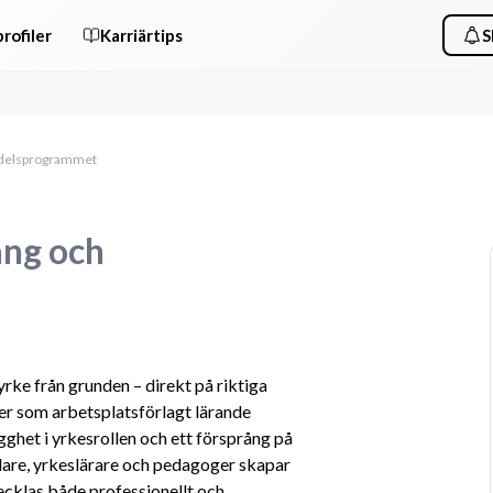
rofiler
Karriärtips
S
medelsprogrammet
ang och
rke från grunden – direkt på riktiga 
er som arbetsplatsförlagt lärande 
gghet i yrkesrollen och ett försprång på 
re, yrkeslärare och pedagoger skapar 
ecklas både professionellt och 