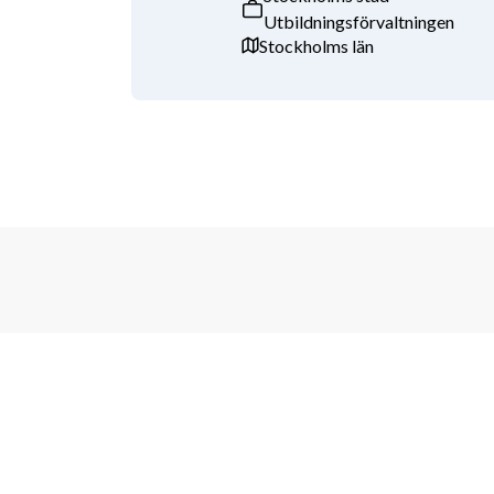
Utbildningsförvaltningen
därför dig som söker att i direkt anslutning till att d
Stockholms län
utdrag från belastningsregistret. Blanketten för att b
polisen.se.
Vi undanber oss kontakter med rekryterare och an
Tjänster