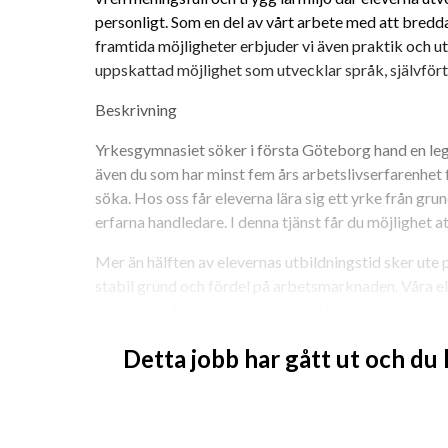
personligt. Som en del av vårt arbete med att bredd
framtida möjligheter erbjuder vi även praktik och 
uppskattad möjlighet som utvecklar språk, självfört
Beskrivning
Yrkesgymnasiet söker i första Göteborg hand en legi
även du som har minst fem års arbetslivserfarenhet 
söka. Hos oss får eleverna lära sig ett yrke från gru
erfarna handledare. I denna tjänst får du möjlighet a
Mer än hälften av elevernas utbildningstid sker ute p
stabil grund och fördel på arbetsmarknaden. Våra el
inför deras framtida yrkesliv med stöd av sina han
Vi söker dig som:
Detta jobb har gått ut och du
Är legitimerad lärare inom restaurang bransch
erfarenhet från 
yrket
 och en stark drivkraft
Är en utmärkt kommunikatör och lagspelare