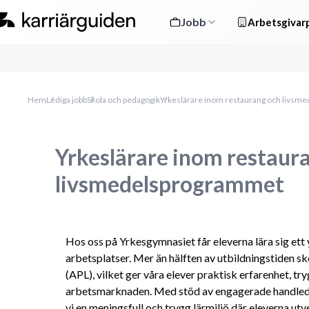
Jobb
Arbetsgivarp
Hem
Lediga jobb
Skola och pedagogik
Yrkeslärare inom restaurang och livs
Yrkeslärare inom restaur
livsmedelsprogrammet
Hos oss på Yrkesgymnasiet får eleverna lära sig ett y
arbetsplatser. Mer än hälften av utbildningstiden sk
(APL), vilket ger våra elever praktisk erfarenhet, try
arbetsmarknaden. Med stöd av engagerade handleda
vi en meningsfull och trygg lärmiljö där eleverna utv