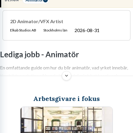
DESIGN
digital animation
eller interaktionsdesign.
Läs mer om yrket:
2D Animator/VFX Artist
Löneguide
Arbetsuppgifter
Utbildningsguide
2026-08-31
Elkab Studios AB
Stockholms län
Lediga jobb -
Animatör
En omfattande guide om hur du blir animatör, vad yrket innebär,
lönebilden och tips på hur du landar drömjobbet i spel- och
filmbranschen.
Arbetsgivare i fokus
Att välja en bana som
animatör
är att välja ett yrke där teknisk
precision möter gränslös kreativitet. Det är en roll som har
genomgått en total metamorfos de senaste decennierna. Från