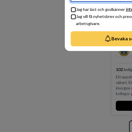
int
Jag har läst och godkänner
Jag vill få nyhetsbrev och pre
arbetsgivare.
Bevaka s
102
ledi
Ett uppdr
säkert. E
imorgon 
kollegor g