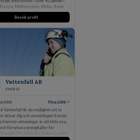
råer med kontor i över 40 länder i
Europa, Mellanöstern, Afrika, Asien
ien. Vi är specialister inom
Besök profil
idikens alla områden och vi har några
ns ledande bolag som klienter. Med
50 jurister på fem kontor i Stockholm,
, Århus, Oslo och Helsingfors kan vi
per erbjuda våra klienter en unik,
och gränsöverskridande nordisk
 På vårt kontor i centrala Stockholm är
drygt 240 medarbetare.
Vattenfall AB
ENERGI
ga jobb
Visa jobb
å Vattenfall får du möjlighet att ta
m driver dig och utvecklingen framåt.
a främsta utmaningar är att hitta nya,
 och förnybara energikällor för
r framtid. För att lyckas behöver vi bli
rbetare som vill göra skillnad.