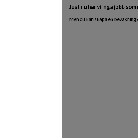
Just nu har vi inga jobb som
Men du kan skapa en bevakning oc