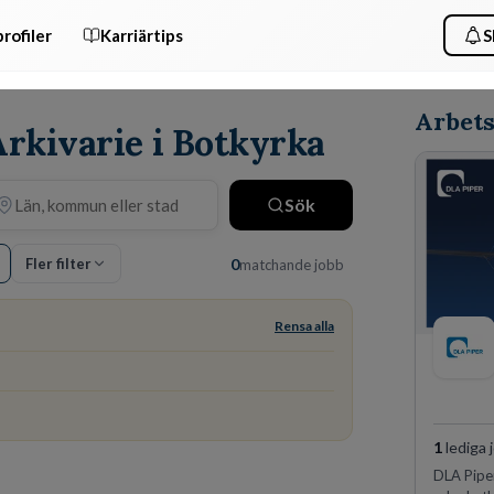
rofiler
Karriärtips
S
Arbets
Arkivarie i Botkyrka
Sök
Fler filter
0
matchande jobb
Rensa alla
1
lediga 
DLA Piper