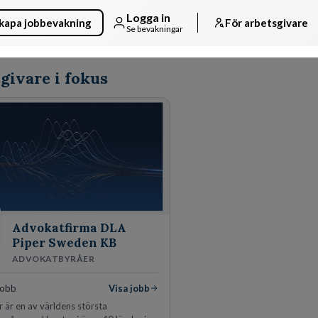
Logga in
kapa jobbevakning
För arbetsgivare
Se bevakningar
givare i fokus
Advokatfirma DLA
Piper Sweden KB
ADVOKATBYRÅER
jobb
Visa jobb
 är en av världens största