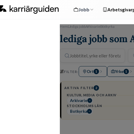
Jobb
Arbetsgivarp
Hem
Lediga jobb
Arkivarie
Botkyrka
lediga jobb som 
Ort
Yrke
FILTER:
1
1
AKTIVA FILTER
2
KULTUR, MEDIA OCH ARKIV
Arkivarie
STOCKHOLMS LÄN
Botkyrka