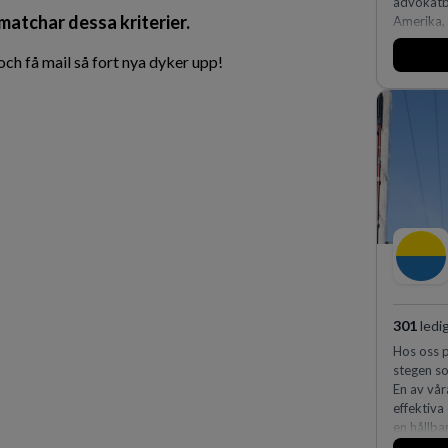
advokatby
 matchar dessa kriterier.
Amerika, 
och Ocean
affärsjur
h få mail så fort nya dyker upp!
av världe
fler än 4
Köpenhamn
på DLA Pi
effektiv 
expertis.
vi idag 
301
ledi
Hos oss p
stegen so
En av vår
effektiva
en hållba
fler meda