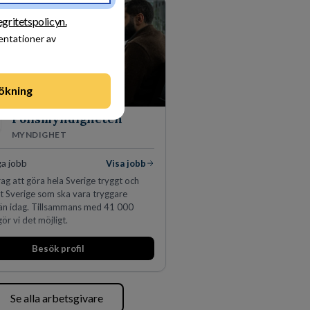
egritetspolicyn.
sentationer av
ökning
Polismyndigheten
MYNDIGHET
ga jobb
Visa jobb
ag att göra hela Sverige tryggt och
tt Sverige som ska vara tryggare
än idag. Tillsammans med 41 000
ör vi det möjligt.
Besök profil
Se alla arbetsgivare