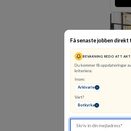
Få senaste jobben direkt t
BEVAKNING REDO ATT AKT
Du kommer få uppdateringar a
kriteriera:
Inom:
1
lediga 
Arkivarie
Kommunin
Vart?
utifrån e
företräd
Botkyrka
finansieri