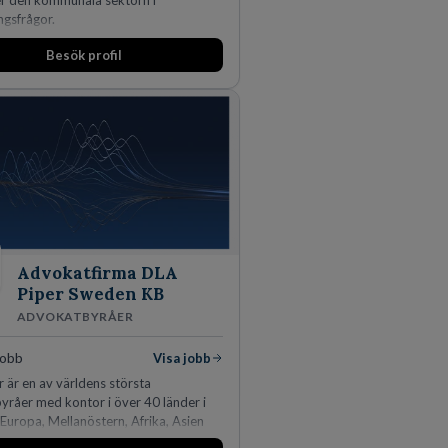
er den kommunala sektorn i
ngsfrågor.
Besök profil
Advokatfirma DLA
Piper Sweden KB
ADVOKATBYRÅER
jobb
Visa jobb
 är en av världens största
råer med kontor i över 40 länder i
Europa, Mellanöstern, Afrika, Asien
ien. Vi är specialister inom