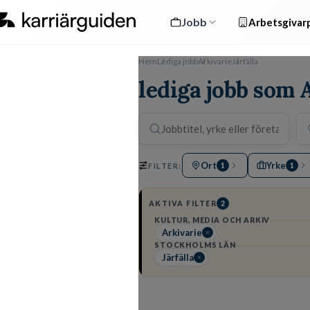
Jobb
Arbetsgivarp
Hem
Lediga jobb
Arkivarie
Järfälla
lediga jobb som A
Ort
Yrke
FILTER:
1
1
AKTIVA FILTER
2
KULTUR, MEDIA OCH ARKIV
Arkivarie
STOCKHOLMS LÄN
Järfälla