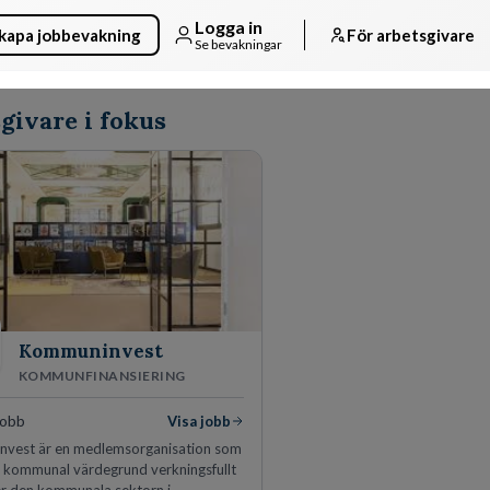
Logga in
kapa jobbevakning
För arbetsgivare
Se bevakningar
givare i fokus
Kommuninvest
KOMMUNFINANSIERING
jobb
Visa jobb
vest är en medlemsorganisation som
n kommunal värdegrund verkningsfullt