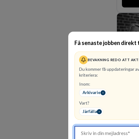
affärsjur
av världe
fler än 4
Köpenhamn
på DLA Pi
effektiv 
expertis.
Få senaste jobben direkt t
vi idag 
BEVAKNING REDO ATT AKT
Du kommer få uppdateringar a
kriteriera:
Inom:
2
lediga 
Arkivarie
Vår kombi
Vart?
affärsjur
affärsjur
Järfälla
kunskapsi
expertis 
marknadsl
oss för d