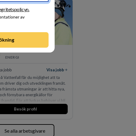
utveckla och kommersialisera
 viktigaste tillgångar.
egritetspolicyn.
sentationer av
ökning
Vattenfall AB
ENERGI
ga jobb
Visa jobb
å Vattenfall får du möjlighet att ta
m driver dig och utvecklingen framåt.
a främsta utmaningar är att hitta nya,
 och förnybara energikällor för
r framtid. För att lyckas behöver vi bli
rbetare som vill göra skillnad.
Besök profil
Se alla arbetsgivare