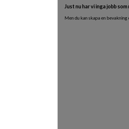
Just nu har vi inga jobb som
Men du kan skapa en bevakning oc