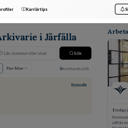
rofiler
Karriärtips
S
Arbets
rkivarie i Järfälla
Sök
Fler filter
0
matchande jobb
Rensa alla
1
lediga 
Kommunin
utifrån e