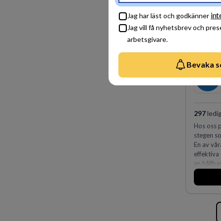
skydda, 
företagets
int
Jag har läst och godkänner
Jag vill få nyhetsbrev och pre
arbetsgivare.
Bevaka s
297
ledi
Hos oss p
stegen so
En av vår
effektiva
en hållba
fler meda