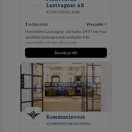
Lastvagnar AB
ÅTERFÖRSÄLJARE
1
lediga jobb
Visa jobb
Finnvedens Lastvagnar startades 1997 när man
särskilde lastvagnsverksamheten från
personbilar på den dåvarande
huvudanläggningen i Värnamo. Sedan dess har
Besök profil
man expanderat kraftigt genom ett antal
förvärv i närliggande distrikt.Idag är bolaget
den största privata återförsäljaren av Volvo
Lastvagnar och finns representerade på 20
orter i södra Sverige.
Kommuninvest
KOMMUNFINANSIERING