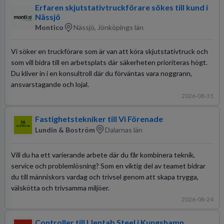
Erfaren skjutstativtruckförare sökes till kund i
Nässjö
Montico
Nässjö, Jönköpings län
Vi söker en truckförare som är van att köra skjutstativtruck och
som vill bidra till en arbetsplats där säkerheten prioriteras högt.
Du kliver in i en konsultroll där du förväntas vara noggrann,
ansvarstagande och lojal.
2026-08-31
Fastighetstekniker till Vi Förenade
Lundin & Boström
Dalarnas län
Vill du ha ett varierande arbete där du får kombinera teknik,
service och problemlösning? Som en viktig del av teamet bidrar
du till människors vardag och trivsel genom att skapa trygga,
välskötta och trivsamma miljöer.
2026-08-24
Controller till Llentab Steel i Kungshamn