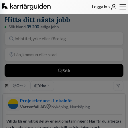
Logga in
Hitta ditt nästa jobb
Sök bland
35 200
lediga jobb
Sök
Ort
Yrke
Projektledare - Lokalnät
Vattenfall AB
Nyköping, Norrköping
Vill du bli en viktig del av energiomställningen? Här får du arbeta i
en framtidsbransch med underhåll av frilednings- och