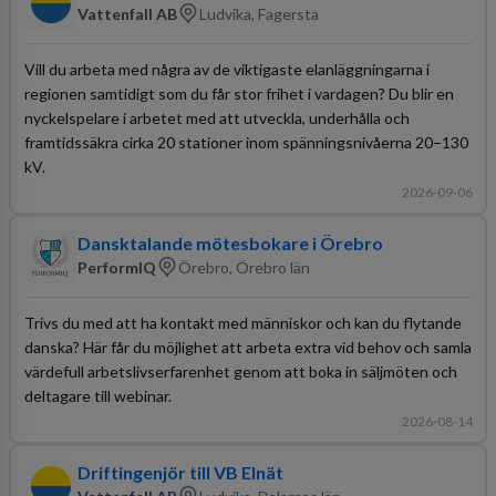
Vattenfall AB
Ludvika, Fagersta
Vill du arbeta med några av de viktigaste elanläggningarna i
regionen samtidigt som du får stor frihet i vardagen? Du blir en
nyckelspelare i arbetet med att utveckla, underhålla och
framtidssäkra cirka 20 stationer inom spänningsnivåerna 20–130
kV.
2026-09-06
Dansktalande mötesbokare i Örebro
PerformIQ
Örebro, Örebro län
Trivs du med att ha kontakt med människor och kan du flytande
danska? Här får du möjlighet att arbeta extra vid behov och samla
värdefull arbetslivserfarenhet genom att boka in säljmöten och
deltagare till webinar.
2026-08-14
Driftingenjör till VB Elnät