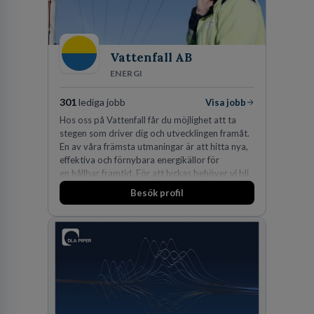
Vattenfall AB
ENERGI
301
lediga jobb
Visa jobb
Hos oss på Vattenfall får du möjlighet att ta
stegen som driver dig och utvecklingen framåt.
En av våra främsta utmaningar är att hitta nya,
effektiva och förnybara energikällor för
en hållbar framtid. För att lyckas behöver vi bli
fler medarbetare som vill göra skillnad.
Besök profil