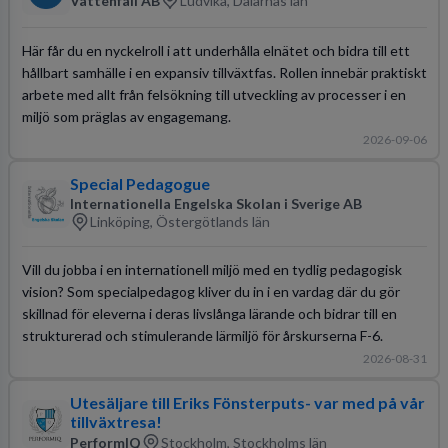
Vattenfall AB
Ludvika, Dalarnas län
Här får du en nyckelroll i att underhålla elnätet och bidra till ett
hållbart samhälle i en expansiv tillväxtfas. Rollen innebär praktiskt
arbete med allt från felsökning till utveckling av processer i en
miljö som präglas av engagemang.
2026-09-06
Special Pedagogue
Internationella Engelska Skolan i Sverige AB
Linköping, Östergötlands län
Vill du jobba i en internationell miljö med en tydlig pedagogisk
vision? Som specialpedagog kliver du in i en vardag där du gör
skillnad för eleverna i deras livslånga lärande och bidrar till en
strukturerad och stimulerande lärmiljö för årskurserna F-6.
2026-08-31
Utesäljare till Eriks Fönsterputs- var med på vår
tillväxtresa!
PerformIQ
Stockholm, Stockholms län