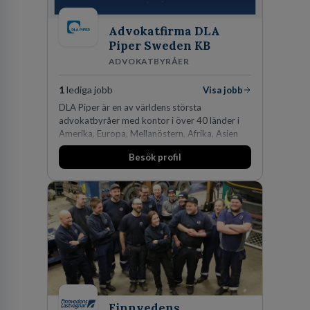
Advokatfirma DLA
Piper Sweden KB
ADVOKATBYRÅER
1
lediga jobb
Visa jobb
DLA Piper är en av världens största
advokatbyråer med kontor i över 40 länder i
Amerika, Europa, Mellanöstern, Afrika, Asien
och Oceanien. Vi är specialister inom
Besök profil
affärsjuridikens alla områden och vi har några
av världens ledande bolag som klienter. Med
fler än 450 jurister på fem kontor i Stockholm,
Köpenhamn, Århus, Oslo och Helsingfors kan vi
på DLA Piper erbjuda våra klienter en unik,
effektiv och gränsöverskridande nordisk
expertis. På vårt kontor i centrala Stockholm är
vi idag drygt 240 medarbetare.
Finnvedens