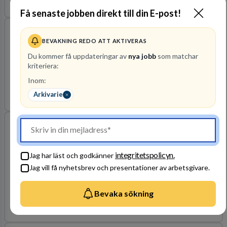
2026-09-06
Få senaste jobben direkt till din E-post!
Truckförare sökes till vår kund i Växjö
Montico
Växjö, Kronobergs län
BEVAKNING REDO ATT AKTIVERAS
Du kommer få uppdateringar av
nya jobb
som matchar
kriteriera:
Ditt nästa jobb innebär ett aktivt arbete med truckkörning och
orderplock till produktion. Du trivs i en miljö där du får chans att
Inom:
arbeta självständigt under kvällstid.
Arkivarie
2026-09-27
Biträdande rektor till Sköndalsskolan
Stockholms stad - Utbildningsförvaltningen
Stockholm, Stockholms län
integritetspolicyn.
Jag har läst och godkänner
Vi söker en modig ledare som vill bidra till ett öppet klimat där
Jag vill få nyhetsbrev och presentationer av arbetsgivare.
samarbete stärker både kvalitet och utveckling. Du blir en viktig
del av skolledningen och leder arbetet för årskurs F–3 och
Bevaka sökning
fritidshemmet.
2026-08-12