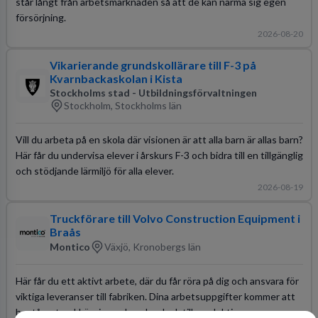
står långt från arbetsmarknaden så att de kan närma sig egen
försörjning.
2026-08-20
Vikarierande grundskollärare till F-3 på
Kvarnbackaskolan i Kista
Stockholms stad - Utbildningsförvaltningen
Stockholm, Stockholms län
Vill du arbeta på en skola där visionen är att alla barn är allas barn?
Här får du undervisa elever i årskurs F-3 och bidra till en tillgänglig
och stödjande lärmiljö för alla elever.
2026-08-19
Truckförare till Volvo Construction Equipment i
Braås
Montico
Växjö, Kronobergs län
Här får du ett aktivt arbete, där du får röra på dig och ansvara för
viktiga leveranser till fabriken. Dina arbetsuppgifter kommer att
bestå av truckkörning och orderplock till produktion.