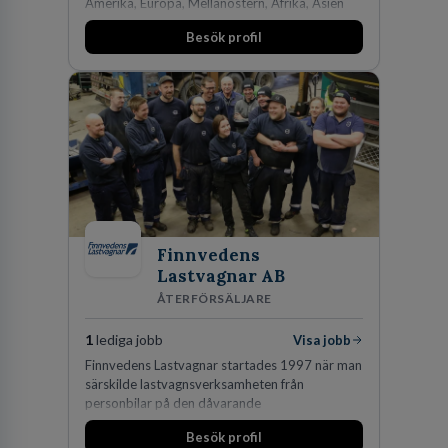
Amerika, Europa, Mellanöstern, Afrika, Asien
och Oceanien. Vi är specialister inom
Besök profil
affärsjuridikens alla områden och vi har några
av världens ledande bolag som klienter. Med
fler än 450 jurister på fem kontor i Stockholm,
Köpenhamn, Århus, Oslo och Helsingfors kan vi
på DLA Piper erbjuda våra klienter en unik,
effektiv och gränsöverskridande nordisk
expertis. På vårt kontor i centrala Stockholm är
vi idag drygt 240 medarbetare.
Finnvedens
Lastvagnar AB
ÅTERFÖRSÄLJARE
1
lediga jobb
Visa jobb
Finnvedens Lastvagnar startades 1997 när man
särskilde lastvagnsverksamheten från
personbilar på den dåvarande
huvudanläggningen i Värnamo. Sedan dess har
Besök profil
man expanderat kraftigt genom ett antal