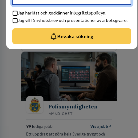
301
lediga jobb
Visa jobb
Hos oss på Vattenfall får du möjlighet att ta
integritetspolicyn.
Jag har läst och godkänner
stegen som driver dig och utvecklingen framåt.
Jag vill få nyhetsbrev och presentationer av arbetsgivare.
En av våra främsta utmaningar är att hitta nya,
effektiva och förnybara energikällor för
en hållbar framtid. För att lyckas behöver vi bli
Bevaka sökning
fler medarbetare som vill göra skillnad.
Besök profil
Polismyndigheten
MYNDIGHET
99
lediga jobb
Visa jobb
Ett uppdrag att göra hela Sverige tryggt och