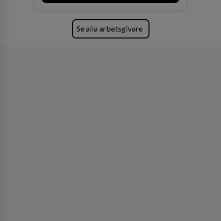
förvärv i närliggande distrikt.Idag är bolaget
den största privata återförsäljaren av Volvo
Lastvagnar och finns representerade på 20
Se alla arbetsgivare
orter i södra Sverige.