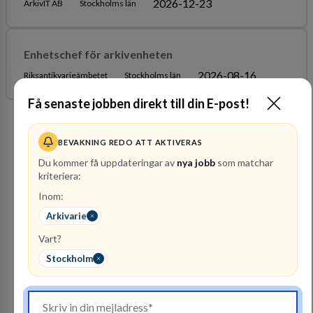
2026-12-23
ArkivIT AB
Stockholms län
Enhetschef för arkivenheten
2026-08-16
Riksantikvarieämbetet
Stockholms län
Få senaste jobben direkt till din E-post!
Arbetsgivare i fokus
BEVAKNING REDO ATT AKTIVERAS
Du kommer få uppdateringar av
nya jobb
som matchar
kriteriera:
Inom:
Arkivarie
Vart?
Stockholm
Vattenfall AB
ENERGI