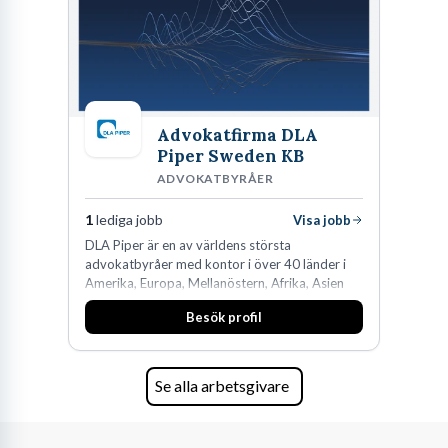
Advokatfirma DLA
Piper Sweden KB
ADVOKATBYRÅER
1
lediga jobb
Visa jobb
DLA Piper är en av världens största
advokatbyråer med kontor i över 40 länder i
Amerika, Europa, Mellanöstern, Afrika, Asien
och Oceanien. Vi är specialister inom
Besök profil
affärsjuridikens alla områden och vi har några
av världens ledande bolag som klienter. Med
fler än 450 jurister på fem kontor i Stockholm,
Köpenhamn, Århus, Oslo och Helsingfors kan vi
Se alla arbetsgivare
på DLA Piper erbjuda våra klienter en unik,
effektiv och gränsöverskridande nordisk
expertis. På vårt kontor i centrala Stockholm är