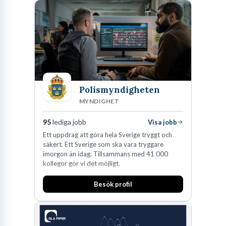
den största privata återförsäljaren av Volvo
Lastvagnar och finns representerade på 20
orter i södra Sverige.
Polismyndigheten
MYNDIGHET
95
lediga jobb
Visa jobb
Ett uppdrag att göra hela Sverige tryggt och
säkert. Ett Sverige som ska vara tryggare
imorgon än idag. Tillsammans med 41 000
kollegor gör vi det möjligt.
Besök profil