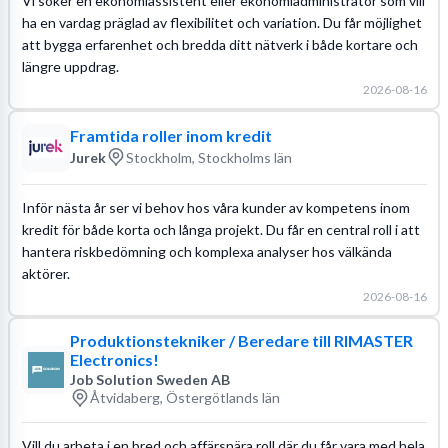
Vi söker en ekonomiassistent eller ekonomiadministratör som vill
ha en vardag präglad av flexibilitet och variation. Du får möjlighet
att bygga erfarenhet och bredda ditt nätverk i både kortare och
längre uppdrag.
2026-08-16
Framtida roller inom kredit
Jurek
Stockholm, Stockholms län
Inför nästa år ser vi behov hos våra kunder av kompetens inom
kredit för både korta och långa projekt. Du får en central roll i att
hantera riskbedömning och komplexa analyser hos välkända
aktörer.
2026-08-16
Produktionstekniker / Beredare till RIMASTER
Electronics!
Job Solution Sweden AB
Åtvidaberg, Östergötlands län
Vill du arbeta i en bred och affärsnära roll där du får vara med hela