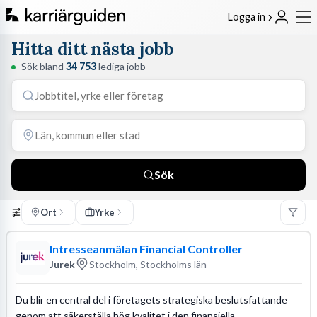
Logga in
Hitta ditt nästa jobb
Sök bland
34 753
lediga jobb
Sök
Ort
Yrke
Intresseanmälan Financial Controller
Jurek
Stockholm, Stockholms län
Du blir en central del i företagets strategiska beslutsfattande
genom att säkerställa hög kvalitet i den finansiella