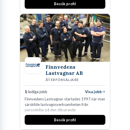
Besök profil
Finnvedens
Lastvagnar AB
ÅTERFÖRSÄLJARE
1
lediga jobb
Visa jobb
Finnvedens Lastvagnar startades 1997 när man
särskilde lastvagnsverksamheten från
personbilar på den dåvarande
huvudanläggningen i Värnamo. Sedan dess har
Besök profil
man expanderat kraftigt genom ett antal
förvärv i närliggande distrikt.Idag är bolaget