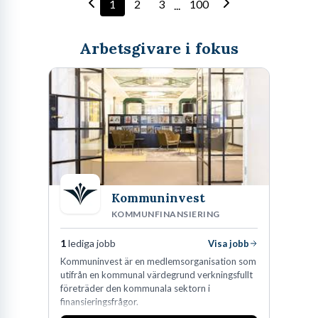
1
2
3
100
...
Arbetsgivare i fokus
Kommuninvest
KOMMUNFINANSIERING
1
lediga jobb
Visa jobb
Kommuninvest är en medlemsorganisation som
utifrån en kommunal värdegrund verkningsfullt
företräder den kommunala sektorn i
finansieringsfrågor.