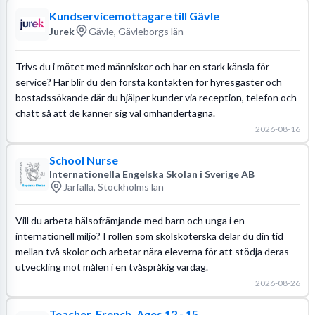
Kundservicemottagare till Gävle
Jurek
Gävle, Gävleborgs län
Trivs du i mötet med människor och har en stark känsla för
service? Här blir du den första kontakten för hyresgäster och
bostadssökande där du hjälper kunder via reception, telefon och
chatt så att de känner sig väl omhändertagna.
2026-08-16
School Nurse
Internationella Engelska Skolan i Sverige AB
Järfälla, Stockholms län
Vill du arbeta hälsofrämjande med barn och unga i en
internationell miljö? I rollen som skolsköterska delar du din tid
mellan två skolor och arbetar nära eleverna för att stödja deras
utveckling mot målen i en tvåspråkig vardag.
2026-08-26
Teacher, French, Ages 12 - 15