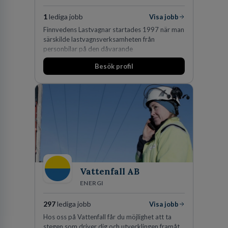
1
lediga jobb
Visa jobb
Finnvedens Lastvagnar startades 1997 när man
särskilde lastvagnsverksamheten från
personbilar på den dåvarande
huvudanläggningen i Värnamo. Sedan dess har
Besök profil
man expanderat kraftigt genom ett antal
förvärv i närliggande distrikt.Idag är bolaget
den största privata återförsäljaren av Volvo
Lastvagnar och finns representerade på 20
orter i södra Sverige.
Vattenfall AB
ENERGI
297
lediga jobb
Visa jobb
Hos oss på Vattenfall får du möjlighet att ta
stegen som driver dig och utvecklingen framåt.