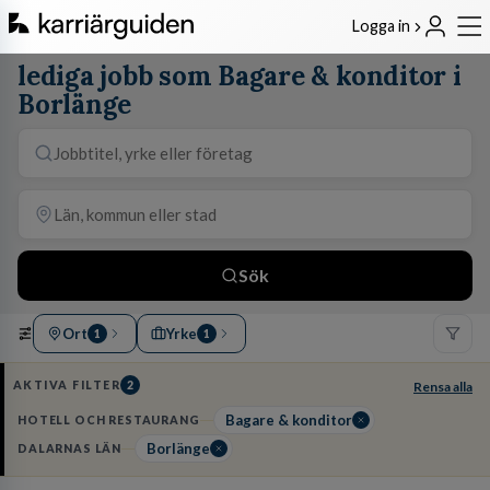
Logga in
lediga jobb som Bagare & konditor i
Borlänge
Sök
Ort
Yrke
1
1
AKTIVA FILTER
2
Rensa alla
Bagare & konditor
HOTELL OCH RESTAURANG
Borlänge
DALARNAS LÄN