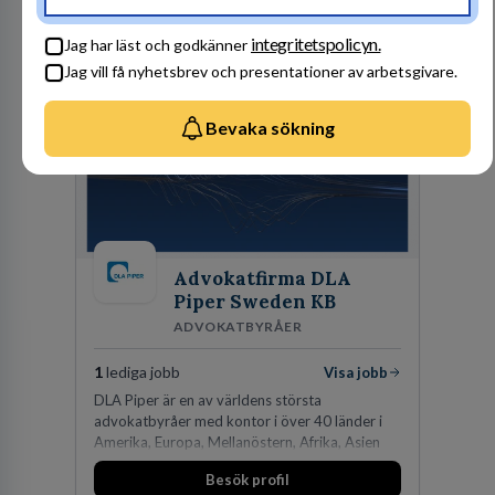
Besök profil
integritetspolicyn.
Jag har läst och godkänner
Jag vill få nyhetsbrev och presentationer av arbetsgivare.
Bevaka sökning
Advokatfirma DLA
Piper Sweden KB
ADVOKATBYRÅER
1
lediga jobb
Visa jobb
DLA Piper är en av världens största
advokatbyråer med kontor i över 40 länder i
Amerika, Europa, Mellanöstern, Afrika, Asien
och Oceanien. Vi är specialister inom
Besök profil
affärsjuridikens alla områden och vi har några