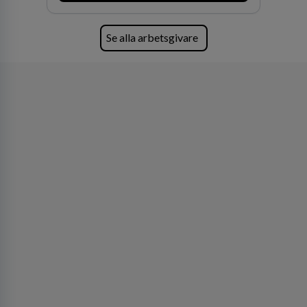
av världens ledande bolag som klienter. Med
fler än 450 jurister på fem kontor i Stockholm,
Köpenhamn, Århus, Oslo och Helsingfors kan vi
Se alla arbetsgivare
på DLA Piper erbjuda våra klienter en unik,
effektiv och gränsöverskridande nordisk
expertis. På vårt kontor i centrala Stockholm är
vi idag drygt 240 medarbetare.