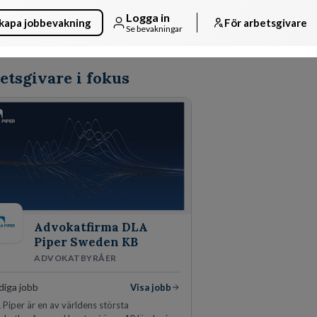
Logga in
kapa jobbevakning
För arbetsgivare
Se bevakningar
etsgivare i fokus
Advokatfirma DLA
Piper Sweden KB
ADVOKATBYRÅER
diga jobb
Visa jobb
Piper är en av världens största