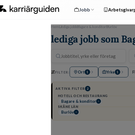
Jobb
Arbetsgivarp
Hem
Lediga jobb
Bagare & konditor
Burlöv
lediga jobb som Ba
Ort
Yrke
F
FILTER:
1
1
AKTIVA FILTER
2
HOTELL OCH RESTAURANG
Bagare & konditor
SKÅNE LÄN
Burlöv