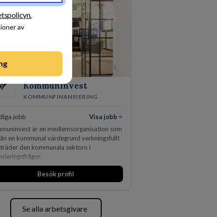
dda, utveckla och kommersialisera
tagets viktigaste tillgångar.
etspolicyn.
tioner av
ng
Kommuninvest
KOMMUNFINANSIERING
diga jobb
Visa jobb
muninvest är en medlemsorganisation som
från en kommunal värdegrund verkningsfullt
eträder den kommunala sektorn i
nsieringsfrågor.
Besök profil
Se alla arbetsgivare