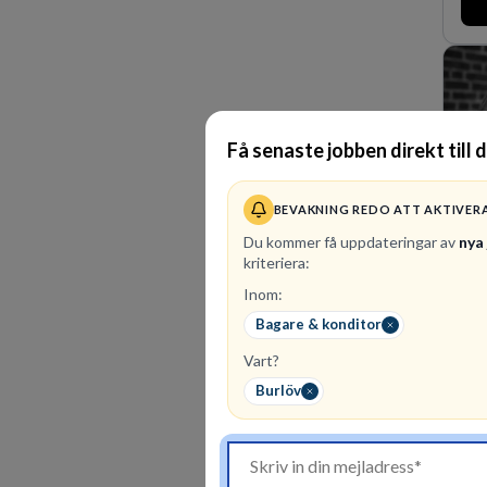
man
förv
den 
Las
orte
Få senaste jobben direkt till 
BEVAKNING REDO ATT AKTIVER
Du kommer få uppdateringar av
nya
kriteriera:
Inom:
2
le
Bagare & konditor
Vår
Vart?
affä
affä
Burlöv
kun
expe
mark
oss