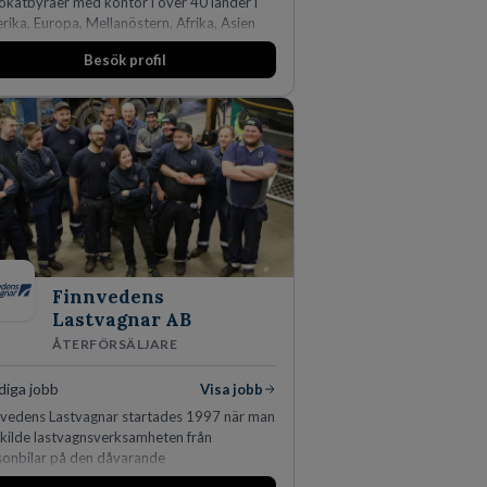
okatbyråer med kontor i över 40 länder i
ika, Europa, Mellanöstern, Afrika, Asien
Oceanien. Vi är specialister inom
Besök profil
rsjuridikens alla områden och vi har några
världens ledande bolag som klienter. Med
 än 450 jurister på fem kontor i Stockholm,
enhamn, Århus, Oslo och Helsingfors kan vi
LA Piper erbjuda våra klienter en unik,
ektiv och gränsöverskridande nordisk
rtis. På vårt kontor i centrala Stockholm är
idag drygt 240 medarbetare.
Finnvedens
Lastvagnar AB
ÅTERFÖRSÄLJARE
diga jobb
Visa jobb
nvedens Lastvagnar startades 1997 när man
skilde lastvagnsverksamheten från
sonbilar på den dåvarande
udanläggningen i Värnamo. Sedan dess har