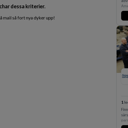
adv
char dessa kriterier.
Amer
och 
affä
 mail så fort nya dyker upp!
av 
fler
Köp
på D
eff
expe
vi 
1
le
Fin
sär
per
huv