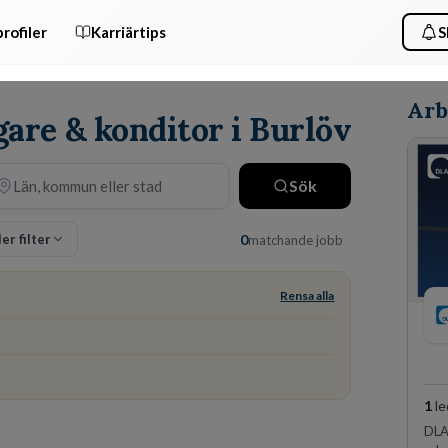
rofiler
Karriärtips
S
Arb
gare & konditor i Burlöv
Sök
ler filter
0
matchande jobb
Rensa alla
1
le
DLA 