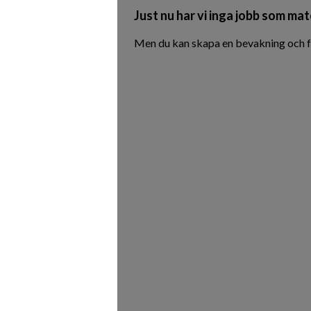
Just nu har vi inga jobb som mat
Men du kan skapa en bevakning och få