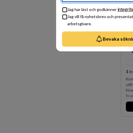
sky
före
integrit
Jag har läst och godkänner
Jag vill få nyhetsbrev och presenta
arbetsgivare.
Bevaka sökni
1
le
Kom
uti
för
fina