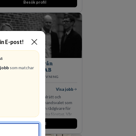
Besök profil
 expanderat kraftigt genom ett antal
ärv i närliggande distrikt.Idag är bolaget
största privata återförsäljaren av Volvo
tvagnar och finns representerade på 20
r i södra Sverige.
din E-post!
AS
Advokatbyrån
 jobb
som matchar
Gulliksson AB
JURIDISK RÅDGIVNING
diga jobb
Visa jobb
 kombination av immaterialrätt och
rsjuridik gör oss till förstahandsvalet som
rsjuridisk advokatbyrå och rådgivare för
skapsintensiva och idédrivna företag. Vår
rtis inom IP-tillgångar har gett oss en
Besök profil
nadsledande position. Våra klienter väljer
 för den kompetens som krävs för att