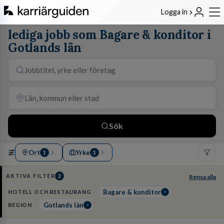
Logga in
lediga jobb som Bagare & konditor i
Gotlands län
Sök
Ort
Yrke
1
1
AKTIVA FILTER
2
Rensa alla
Bagare & konditor
HOTELL OCH RESTAURANG
Gotlands län
REGION