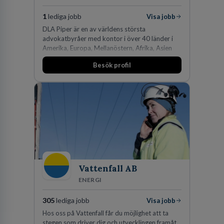
1
lediga jobb
Visa jobb
DLA Piper är en av världens största
advokatbyråer med kontor i över 40 länder i
Amerika, Europa, Mellanöstern, Afrika, Asien
och Oceanien. Vi är specialister inom
Besök profil
affärsjuridikens alla områden och vi har några
av världens ledande bolag som klienter. Med
fler än 450 jurister på fem kontor i Stockholm,
Köpenhamn, Århus, Oslo och Helsingfors kan vi
på DLA Piper erbjuda våra klienter en unik,
effektiv och gränsöverskridande nordisk
expertis. På vårt kontor i centrala Stockholm är
vi idag drygt 240 medarbetare.
Vattenfall AB
ENERGI
305
lediga jobb
Visa jobb
Hos oss på Vattenfall får du möjlighet att ta
stegen som driver dig och utvecklingen framåt.