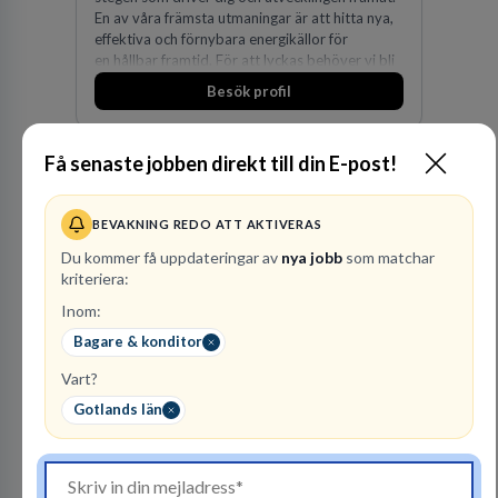
En av våra främsta utmaningar är att hitta nya,
effektiva och förnybara energikällor för
en hållbar framtid. För att lyckas behöver vi bli
fler medarbetare som vill göra skillnad.
Besök profil
Få senaste jobben direkt till din E-post!
BEVAKNING REDO ATT AKTIVERAS
Du kommer få uppdateringar av
nya jobb
som matchar
kriteriera:
Inom:
Advokatbyrån
Gulliksson AB
Bagare & konditor
JURIDISK RÅDGIVNING
Vart?
2
lediga jobb
Gotlands län
Visa jobb
Vår kombination av immaterialrätt och
affärsjuridik gör oss till förstahandsvalet som
affärsjuridisk advokatbyrå och rådgivare för