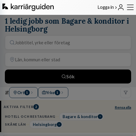
Logga in
1 ledig jobb som Bagare & konditor i
Helsingborg
Sök
Ort
Yrke
1
1
AKTIVA FILTER
2
Rensa alla
Bagare & konditor
HOTELL OCH RESTAURANG
Helsingborg
SKÅNE LÄN