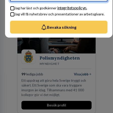
fler medarbetare som vill göra skillnad.
Besök profil
integritetspolicyn.
Jag har läst och godkänner
Jag vill få nyhetsbrev och presentationer av arbetsgivare.
Bevaka sökning
Polismyndigheten
MYNDIGHET
99
lediga jobb
Visa jobb
Ett uppdrag att göra hela Sverige tryggt och
säkert. Ett Sverige som ska vara tryggare
imorgon än idag. Tillsammans med 41 000
kollegor gör vi det möjligt.
Besök profil