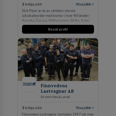
1
lediga jobb
Visa jobb
DLA Piper är en av världens största
advokatbyråer med kontor i över 40 länder i
Amerika, Europa, Mellanöstern, Afrika, Asien
och Oceanien. Vi är specialister inom
Besök profil
affärsjuridikens alla områden och vi har några
av världens ledande bolag som klienter. Med
fler än 450 jurister på fem kontor i Stockholm,
Köpenhamn, Århus, Oslo och Helsingfors kan vi
på DLA Piper erbjuda våra klienter en unik,
effektiv och gränsöverskridande nordisk
expertis. På vårt kontor i centrala Stockholm är
vi idag drygt 240 medarbetare.
Finnvedens
Lastvagnar AB
ÅTERFÖRSÄLJARE
1
lediga jobb
Visa jobb
Finnvedens Lastvagnar startades 1997 när man