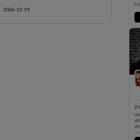
kol
2026-12-19
2
l
Vå
aff
aff
kun
exp