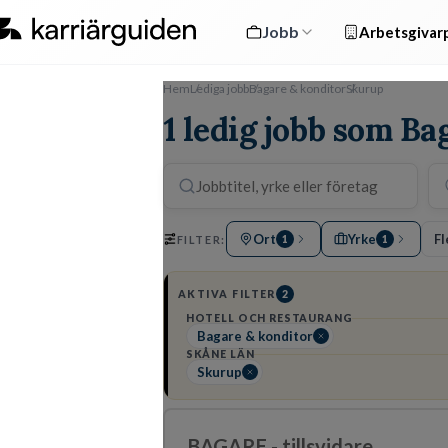
Jobb
Arbetsgivarp
Hem
Lediga jobb
Bagare & konditor
Skurup
1 ledig jobb som Ba
Ort
Yrke
Fl
FILTER:
1
1
AKTIVA FILTER
2
HOTELL OCH RESTAURANG
Bagare & konditor
SKÅNE LÄN
Skurup
BAGARE - tillsvidare