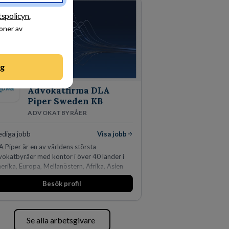
tspolicyn.
ioner av
ng
Advokatfirma DLA
Piper Sweden KB
ADVOKATBYRÅER
ediga jobb
Visa jobb
 Piper är en av världens största
vokatbyråer med kontor i över 40 länder i
rika, Europa, Mellanöstern, Afrika, Asien
 Oceanien. Vi är specialister inom
Besök profil
ärsjuridikens alla områden och vi har några
 världens ledande bolag som klienter. Med
r än 450 jurister på fem kontor i Stockholm,
penhamn, Århus, Oslo och Helsingfors kan vi
Se alla arbetsgivare
DLA Piper erbjuda våra klienter en unik,