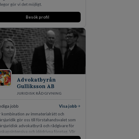
legor gör vi det möjligt.
Besök profil
Advokatbyrån
Gulliksson AB
JURIDISK RÅDGIVNING
ediga jobb
Visa jobb
r kombination av immaterialrätt och
ärsjuridik gör oss till förstahandsvalet som
ärsjuridisk advokatbyrå och rådgivare för
skapsintensiva och idédrivna företag. Vår
ertis inom IP-tillgångar har gett oss en