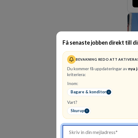
mar
os
sk
för
Få senaste jobben direkt till d
BEVAKNING REDO ATT AKTIVERA
Du kommer få uppdateringar av
nya 
kriteriera:
Inom:
29
Bagare & konditor
Hos
ste
Vart?
En 
Skurup
eff
en 
fle