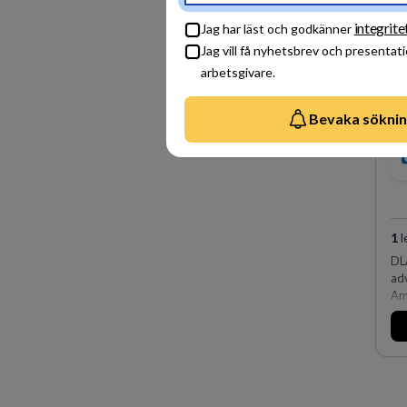
integrite
Jag har läst och godkänner
Jag vill få nyhetsbrev och presentat
arbetsgivare.
Bevaka sökni
1
l
DLA
ad
Ame
och
aff
av
fle
Kö
på 