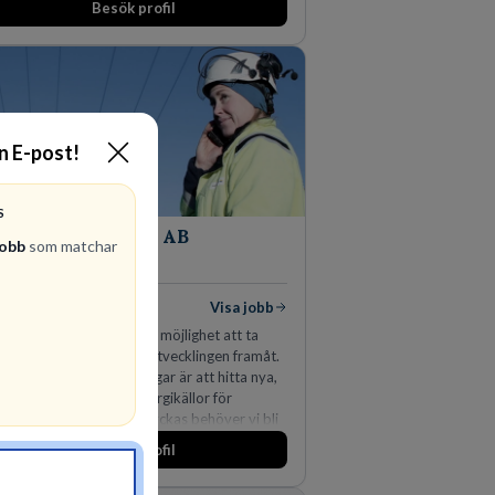
Besök profil
knadsledande position. Våra klienter väljer
s för den kompetens som krävs för att
ydda, utveckla och kommersialisera
etagets viktigaste tillgångar.
in E-post!
S
Vattenfall AB
jobb
som matchar
ENERGI
7
lediga jobb
Visa jobb
 oss på Vattenfall får du möjlighet att ta
gen som driver dig och utvecklingen framåt.
av våra främsta utmaningar är att hitta nya,
ektiva och förnybara energikällor för
hållbar framtid. För att lyckas behöver vi bli
r medarbetare som vill göra skillnad.
Besök profil