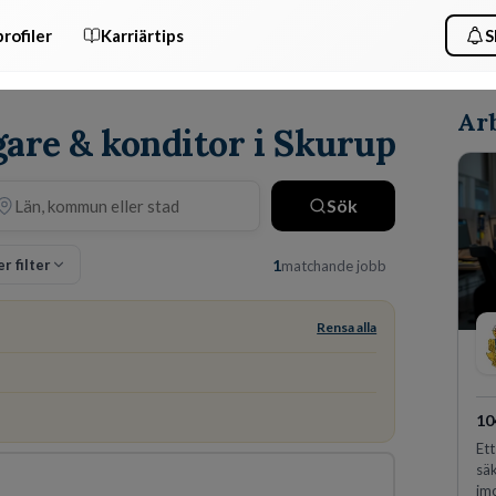
rofiler
Karriärtips
S
Arb
gare & konditor i Skurup
Sök
er filter
1
matchande jobb
Rensa alla
10
Ett
säk
im