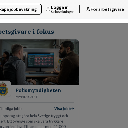
Logga in
kapa jobbevakning
För arbetsgivare
Se bevakningar
etsgivare i fokus
Polismyndigheten
MYNDIGHET
4
lediga jobb
Visa jobb
 uppdrag att göra hela Sverige tryggt och
ert. Ett Sverige som ska vara tryggare
orgon än idag. Tillsammans med 41 000