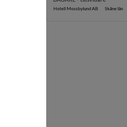
Hotell Mossbylund AB
Skåne län