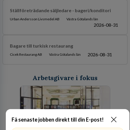
Ställföreträdande säljledare - bageri/konditori
Urban Andersson Livsmedel AB
Västra Götalands län
2026-08-31
Bagare till turkisk restaurang
2026-08-31
Cicek Restaurang AB
Västra Götalands län
Arbetsgivare i fokus
Få senaste jobben direkt till din E-post!