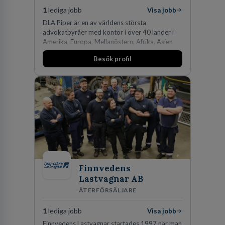
1
lediga jobb
Visa jobb
DLA Piper är en av världens största
advokatbyråer med kontor i över 40 länder i
Amerika, Europa, Mellanöstern, Afrika, Asien
och Oceanien. Vi är specialister inom
Besök profil
affärsjuridikens alla områden och vi har några
av världens ledande bolag som klienter. Med
fler än 450 jurister på fem kontor i Stockholm,
Köpenhamn, Århus, Oslo och Helsingfors kan vi
på DLA Piper erbjuda våra klienter en unik,
effektiv och gränsöverskridande nordisk
expertis. På vårt kontor i centrala Stockholm är
vi idag drygt 240 medarbetare.
Finnvedens
Lastvagnar AB
ÅTERFÖRSÄLJARE
1
lediga jobb
Visa jobb
Finnvedens Lastvagnar startades 1997 när man