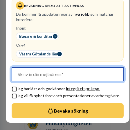
BEVAKNING REDO ATT AKTIVERAS
Kommuninvest
Du kommer få uppdateringar av
nya jobb
som matchar
KOMMUNFINANSIERING
kriteriera:
1
lediga jobb
Visa jobb
Inom:
Kommuninvest är en medlemsorganisation som
Bagare & konditor
utifrån en kommunal värdegrund verkningsfullt
Vart?
företräder den kommunala sektorn i
finansieringsfrågor.
Västra Götalands län
Besök profil
integritetspolicyn.
Jag har läst och godkänner
Jag vill få nyhetsbrev och presentationer av arbetsgivare.
Bevaka sökning
Polismyndigheten