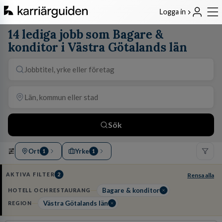
Logga in
14 lediga jobb som Bagare &
konditor i Västra Götalands län
Sök
Ort
Yrke
1
1
AKTIVA FILTER
2
Rensa alla
Bagare & konditor
HOTELL OCH RESTAURANG
Västra Götalands län
REGION