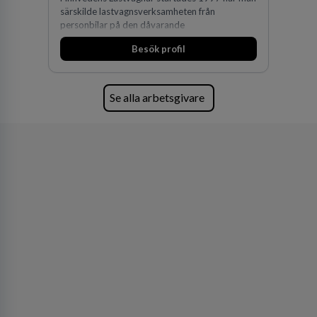
särskilde lastvagnsverksamheten från
personbilar på den dåvarande
huvudanläggningen i Värnamo. Sedan dess har
Besök profil
man expanderat kraftigt genom ett antal
förvärv i närliggande distrikt.Idag är bolaget
den största privata återförsäljaren av Volvo
Lastvagnar och finns representerade på 20
Se alla arbetsgivare
orter i södra Sverige.