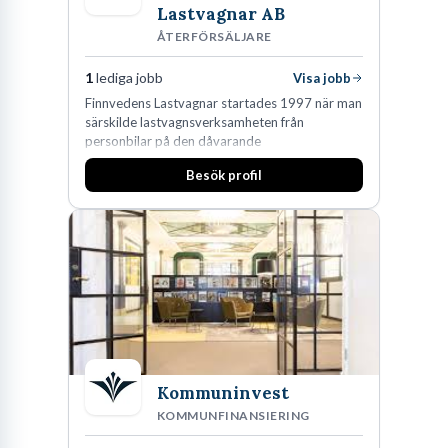
Lastvagnar AB
ÅTERFÖRSÄLJARE
1
lediga jobb
Visa jobb
Finnvedens Lastvagnar startades 1997 när man
särskilde lastvagnsverksamheten från
personbilar på den dåvarande
huvudanläggningen i Värnamo. Sedan dess har
Besök profil
man expanderat kraftigt genom ett antal
förvärv i närliggande distrikt.Idag är bolaget
den största privata återförsäljaren av Volvo
Lastvagnar och finns representerade på 20
orter i södra Sverige.
Kommuninvest
KOMMUNFINANSIERING