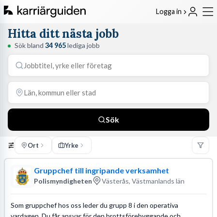
Logga in
Hitta ditt nästa jobb
Sök bland
34 965
lediga jobb
Sök
Ort
Yrke
Gruppchef till ingripande verksamhet
Polismyndigheten
Västerås, Västmanlands län
Som gruppchef hos oss leder du grupp 8 i den operativa
vardagen. Du får ansvar för den brottsförebyggande och