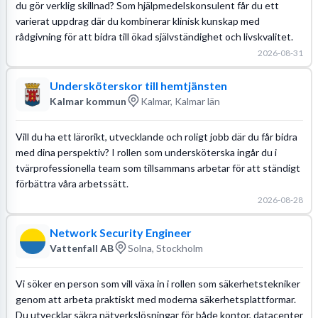
du gör verklig skillnad? Som hjälpmedelskonsulent får du ett
varierat uppdrag där du kombinerar klinisk kunskap med
rådgivning för att bidra till ökad självständighet och livskvalitet.
2026-08-31
Undersköterskor till hemtjänsten
Kalmar kommun
Kalmar, Kalmar län
Vill du ha ett lärorikt, utvecklande och roligt jobb där du får bidra
med dina perspektiv? I rollen som undersköterska ingår du i
tvärprofessionella team som tillsammans arbetar för att ständigt
förbättra våra arbetssätt.
2026-08-28
Network Security Engineer
Vattenfall AB
Solna, Stockholm
Vi söker en person som vill växa in i rollen som säkerhetstekniker
genom att arbeta praktiskt med moderna säkerhetsplattformar.
Du utvecklar säkra nätverkslösningar för både kontor, datacenter