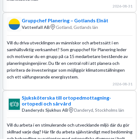
2026-08-31
Gruppchef Planering – Gotlands Elnät
Vattenfall AB
Gotland, Gotlands län
Vill du driva utvecklingen av människor och arbetssätt i en
samhällsviktig verksamhet? Som gruppchef för Planering leder
och motiverar du en grupp på ca 15 medarbetare bestående av
planeringsingenjörer. Du får en central roll i att planera och
prioritera de investeringar som möjliggör klimatomställningen
och ett välfungerande energisystem.
2026-08-31
Sjuksköterska till ortopedmottagning-
ortopedi och sårvård
Danderyds Sjukhus AB
Danderyd, Stockholms län
Vill du arbeta i en stimulerande och utvecklande miljö där du gör
skillnad varje dag? Här får du arbeta självständigt med bedömning
och behandling av patienter med ortopediska diagnoser i helt