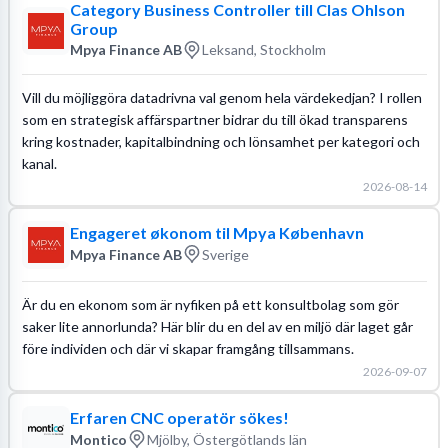
Category Business Controller till Clas Ohlson
Group
Mpya Finance AB
Leksand, Stockholm
Vill du möjliggöra datadrivna val genom hela värdekedjan? I rollen
som en strategisk affärspartner bidrar du till ökad transparens
kring kostnader, kapitalbindning och lönsamhet per kategori och
kanal.
2026-08-14
Engageret økonom til Mpya København
Mpya Finance AB
Sverige
Är du en ekonom som är nyfiken på ett konsultbolag som gör
saker lite annorlunda? Här blir du en del av en miljö där laget går
före individen och där vi skapar framgång tillsammans.
2026-09-07
Erfaren CNC operatör sökes!
Montico
Mjölby, Östergötlands län