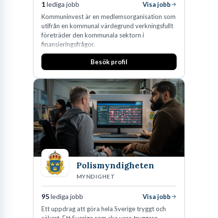
1
lediga jobb
Visa jobb
Kommuninvest är en medlemsorganisation som
utifrån en kommunal värdegrund verkningsfullt
företräder den kommunala sektorn i
finansieringsfrågor.
Besök profil
Polismyndigheten
MYNDIGHET
95
lediga jobb
Visa jobb
Ett uppdrag att göra hela Sverige tryggt och
säkert. Ett Sverige som ska vara tryggare