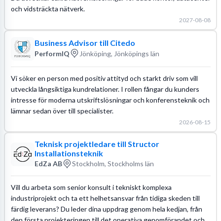
och vidsträckta nätverk.
2027-08-08
Business Advisor till Citedo
PerformIQ
Jönköping, Jönköpings län
Vi söker en person med positiv attityd och starkt driv som vill
utveckla långsiktiga kundrelationer. I rollen fångar du kunders
intresse för moderna utskriftslösningar och konferensteknik och
lämnar sedan över till specialister.
2026-08-15
Teknisk projektledare till Structor
Installationsteknik
EdZa AB
Stockholm, Stockholms län
Vill du arbeta som senior konsult i tekniskt komplexa
industriprojekt och ta ett helhetsansvar från tidiga skeden till
färdig leverans? Du leder dina uppdrag genom hela kedjan, från
den första projekteringen till det operativa genomförandet och