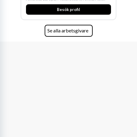
och Oceanien. Vi är specialister inom
Besök profil
affärsjuridikens alla områden och vi har några
av världens ledande bolag som klienter. Med
fler än 450 jurister på fem kontor i Stockholm,
Köpenhamn, Århus, Oslo och Helsingfors kan vi
Se alla arbetsgivare
på DLA Piper erbjuda våra klienter en unik,
effektiv och gränsöverskridande nordisk
expertis. På vårt kontor i centrala Stockholm är
vi idag drygt 240 medarbetare.