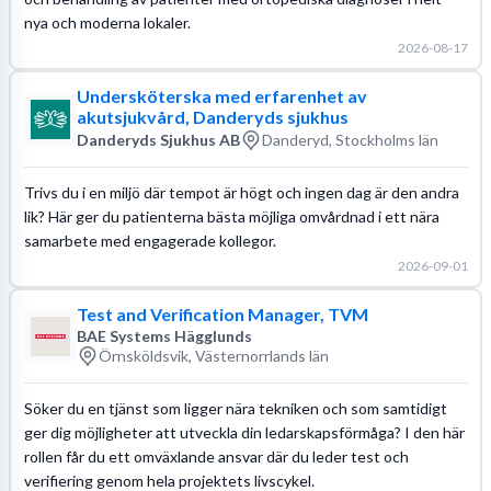
nya och moderna lokaler.
2026-08-17
Undersköterska med erfarenhet av
akutsjukvård, Danderyds sjukhus
Danderyds Sjukhus AB
Danderyd, Stockholms län
Trivs du i en miljö där tempot är högt och ingen dag är den andra
lik? Här ger du patienterna bästa möjliga omvårdnad i ett nära
samarbete med engagerade kollegor.
2026-09-01
Test and Verification Manager, TVM
BAE Systems Hägglunds
Örnsköldsvik, Västernorrlands län
Söker du en tjänst som ligger nära tekniken och som samtidigt
ger dig möjligheter att utveckla din ledarskapsförmåga? I den här
rollen får du ett omväxlande ansvar där du leder test och
verifiering genom hela projektets livscykel.