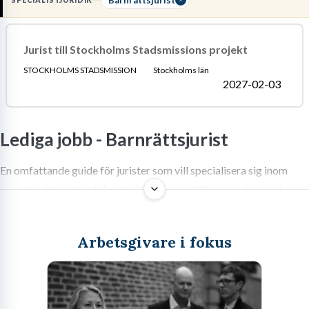
SPECIALISTJURIDIK
migrationsrätt, då du dagligen navigerar mellan lagtext och
praktisk tillämpning.
Jurist till Stockholms Stadsmissions projekt
Läs mer om yrket:
STOCKHOLMS STADSMISSION
Stockholms län
Löneguide
Arbetsuppgifter
Utbildningsguide
2027-02-03
Lediga jobb -
Barnrättsjurist
En omfattande guide för jurister som vill specialisera sig inom
barnets rättigheter, från utbildningskrav till karriärvägar och
arbetsmarknad.
Arbetsgivare i fokus
Sök jobb som barnrättsjurist