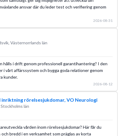
som samtidigt ger dig möjligheter att utveckla din
omväxlande ansvar där du leder test och verifiering genom
2026-08-31
svik, Västernorrlands län
on hålls i drift genom professionell garantihantering? I den
er i vårt affärssystem och bygga goda relationer genom
ra kunder.
2026-08-12
d inriktning rörelsesjukdomar, VO Neurologi
 Stockholms län
idareutveckla vården inom rörelsesjukdomar? Här får du
s och bredd i en verksamhet som präglas av korta