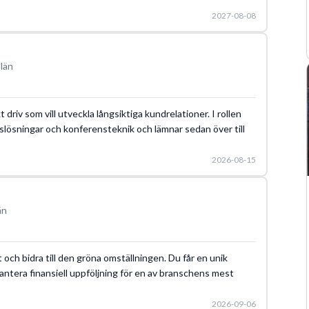
2027-08-08
län
driv som vill utveckla långsiktiga kundrelationer. I rollen
slösningar och konferensteknik och lämnar sedan över till
2026-08-15
än
et och bidra till den gröna omställningen. Du får en unik
 hantera finansiell uppföljning för en av branschens mest
2026-09-06