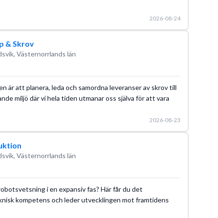
2026-08-24
p & Skrov
svik, Västernorrlands län
ten är att planera, leda och samordna leveranser av skrov till
nde miljö där vi hela tiden utmanar oss själva för att vara
2026-08-23
uktion
svik, Västernorrlands län
 robotsvetsning i en expansiv fas? Här får du det
knisk kompetens och leder utvecklingen mot framtidens