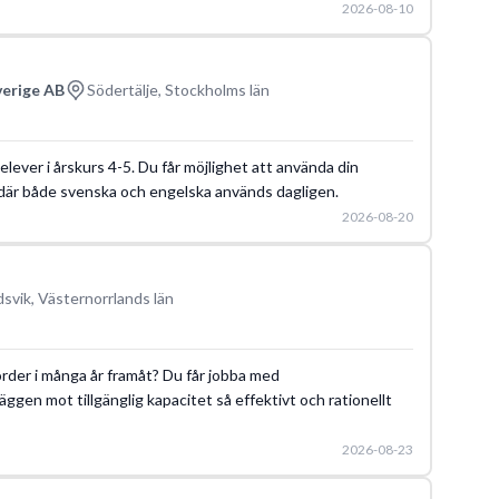
2026-08-10
verige AB
Södertälje, Stockholms län
elever i årskurs 4-5. Du får möjlighet att använda din
ö där både svenska och engelska används dagligen.
2026-08-20
svik, Västernorrlands län
 order i många år framåt? Du får jobba med
ggen mot tillgänglig kapacitet så effektivt och rationellt
2026-08-23