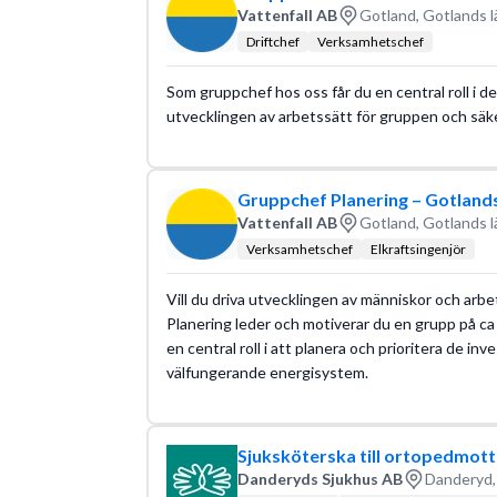
Vattenfall AB
Gotland, Gotlands l
Driftchef
Verksamhetschef
Som gruppchef hos oss får du en central roll i de
utvecklingen av arbetssätt för gruppen och säkers
Gruppchef Planering – Gotlands
Vattenfall AB
Gotland, Gotlands l
Verksamhetschef
Elkraftsingenjör
Vill du driva utvecklingen av människor och arb
Planering leder och motiverar du en grupp på c
en central roll i att planera och prioritera de i
välfungerande energisystem.
Sjuksköterska till ortopedmott
Danderyds Sjukhus AB
Danderyd,