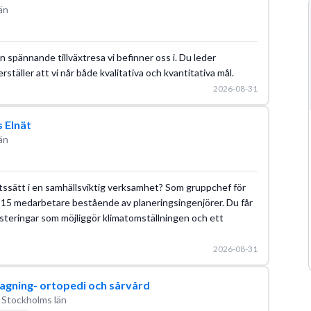
än
n spännande tillväxtresa vi befinner oss i. Du leder
täller att vi når både kvalitativa och kvantitativa mål.
2026-08-31
 Elnät
än
etssätt i en samhällsviktig verksamhet? Som gruppchef för
a 15 medarbetare bestående av planeringsingenjörer. Du får
nvesteringar som möjliggör klimatomställningen och ett
2026-08-31
agning- ortopedi och sårvård
 Stockholms län