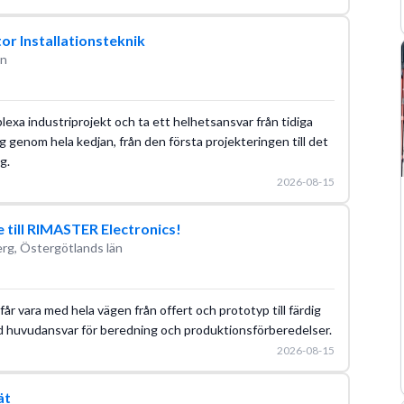
tor Installationsteknik
än
lexa industriprojekt och ta ett helhetsansvar från tidiga
g genom hela kedjan, från den första projekteringen till det
g.
2026-08-15
 till RIMASTER Electronics!
rg, Östergötlands län
 får vara med hela vägen från offert och prototyp till färdig
ed huvudansvar för beredning och produktionsförberedelser.
2026-08-15
ät