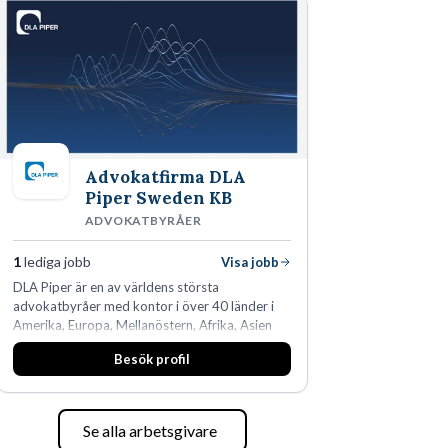
Advokatfirma DLA
Piper Sweden KB
ADVOKATBYRÅER
1
lediga jobb
Visa jobb
DLA Piper är en av världens största
advokatbyråer med kontor i över 40 länder i
Amerika, Europa, Mellanöstern, Afrika, Asien
och Oceanien. Vi är specialister inom
Besök profil
affärsjuridikens alla områden och vi har några
av världens ledande bolag som klienter. Med
fler än 450 jurister på fem kontor i Stockholm,
Köpenhamn, Århus, Oslo och Helsingfors kan vi
Se alla arbetsgivare
på DLA Piper erbjuda våra klienter en unik,