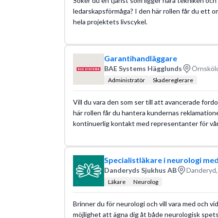
Söker du en tjänst som ligger nära tekniken och 
ledarskapsförmåga? I den här rollen får du ett 
hela projektets livscykel.
Garantihandläggare
BAE Systems Hägglunds
Örnsköld
Administratör
Skadereglerare
Vill du vara den som ser till att avancerade ford
här rollen får du hantera kundernas reklamation
kontinuerlig kontakt med representanter för vå
Specialistläkare i neurologi me
Danderyds Sjukhus AB
Danderyd,
Läkare
Neurolog
Brinner du för neurologi och vill vara med och v
möjlighet att ägna dig åt både neurologisk spet