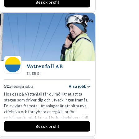
Besök profil
Vattenfall AB
ENERGI
305
lediga jobb
Visa jobb
Hos oss på Vattenfall får du möjlighet att ta
stegen som driver dig och utvecklingen framåt.
En av våra främsta utmaningar är att hitta nya,
effektiva och förnybara energikällor för
en hållbar framtid. För att lyckas behöver vi bli
fler medarbetare som vill göra skillnad.
Besök profil