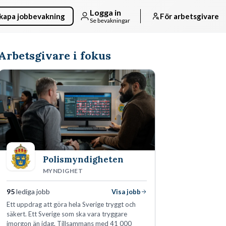
Logga in
kapa jobbevakning
För arbetsgivare
Se bevakningar
Arbetsgivare i fokus
Polismyndigheten
MYNDIGHET
95
lediga jobb
Visa jobb
Ett uppdrag att göra hela Sverige tryggt och
säkert. Ett Sverige som ska vara tryggare
imorgon än idag. Tillsammans med 41 000