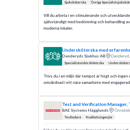
Sjuksköterska
Övriga Specialistsjukskö
Vill du arbeta i en stimulerande och utvecklande 
självständigt med bedömning och behandling av 
moderna lokaler.
Undersköterska med erfarenhet
Danderyds Sjukhus AB
Danderyd,
Specialistundersköterska
Undersköter
Trivs du i en miljö där tempot är högt och ingen 
omvårdnad i ett nära samarbete med engagerade
Test and Verification Manager
BAE Systems Hägglunds
Örnsköld
Testledare
Kvalitetsingenjör