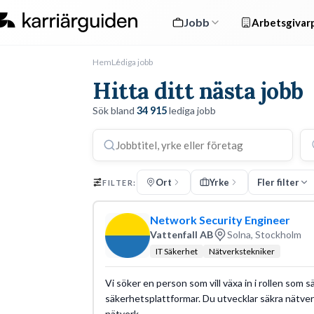
Jobb
Arbetsgivarp
Hem
Lediga jobb
Hitta ditt nästa jobb
Sök bland
34 915
lediga jobb
Ort
Yrke
Fler filter
FILTER:
Network Security Engineer
Vattenfall AB
Solna, Stockholm
IT Säkerhet
Nätverkstekniker
Vi söker en person som vill växa in i rollen so
säkerhetsplattformar. Du utvecklar säkra nätver
nätverk.