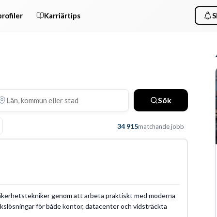
rofiler
Karriärtips
S
Sök
34 915
matchande jobb
m säkerhetstekniker genom att arbeta praktiskt med moderna
kslösningar för både kontor, datacenter och vidsträckta