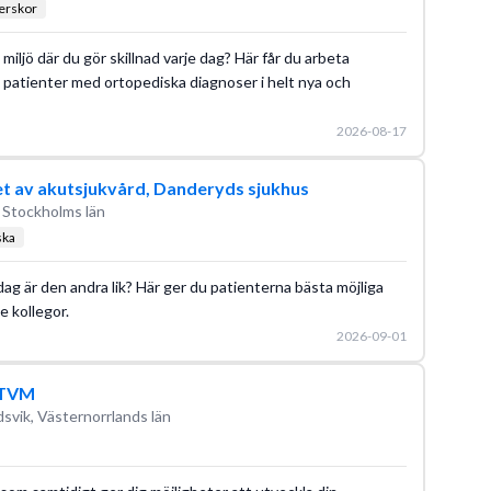
terskor
miljö där du gör skillnad varje dag? Här får du arbeta
patienter med ortopediska diagnoser i helt nya och
2026-08-17
 av akutsjukvård, Danderyds sjukhus
 Stockholms län
ska
dag är den andra lik? Här ger du patienterna bästa möjliga
 kollegor.
2026-09-01
, TVM
svik, Västernorrlands län