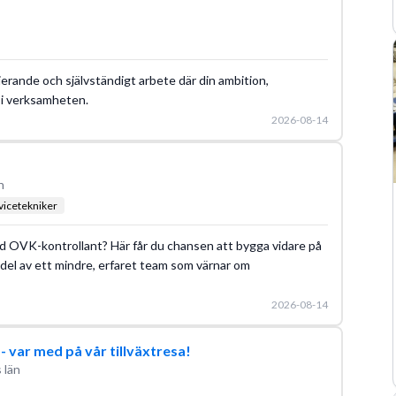
erande och självständigt arbete där din ambition,
 i verksamheten.
2026-08-14
n
vicetekniker
ierad OVK-kontrollant? Här får du chansen att bygga vidare på
 del av ett mindre, erfaret team som värnar om
2026-08-14
s- var med på vår tillväxtresa!
 län