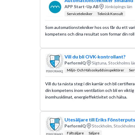
Automationstekniker Småland
APP Start-Up AB
Jönköpings län
Servicetekniker
Teknisk Konsult
Som automationstekniker hos oss får du ett vari
kompetens och dina resultat som formar din roll
Vill du bli OVK-kontrollant?
PerformIQ
Sigtuna, Stockholms lä
Miljö- Och Hälsoskyddsinspektörer
Ser
Vill du ta nästa steg i din karriär och bli certif
din kompetens inom ventilation och bli en viktig
inomhusklimat, energieffektivitet och hälsa.
Utesäljare till Eriks Fönsterput
PerformIQ
Stockholm, Stockholms
Fältsäljare
Säljare