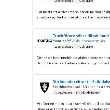
Lagerarbetare
Truckförare
Här får du ett aktivt arbete, där du får röra på di
arbetsuppgifter kommer att bestå av truckkörnin
Truckförare sökes till vår kund 
Montico
Växjö, Kronobergs län
Lagerarbetare
Truckförare
Ditt nästa jobb innebär ett aktivt arbete med tru
där du får chans att arbeta självständigt under kv
Biträdande rektor till Sköndals
Stockholms stad - Utbildningsförv
Arbetsledare
Biträdande Rektor
Vi söker en modig ledare som vill bidra till ett 
utveckling. Du blir en viktig del av skolledninge