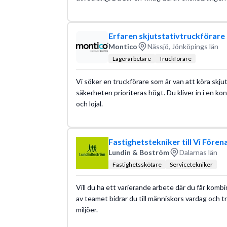
Erfaren skjutstativtruckförare s
Montico
Nässjö, Jönköpings län
Lagerarbetare
Truckförare
Vi söker en truckförare som är van att köra skjuts
säkerheten prioriteras högt. Du kliver in i en k
och lojal.
Fastighetstekniker till Vi Fören
Lundin & Boström
Dalarnas län
Fastighetsskötare
Servicetekniker
Vill du ha ett varierande arbete där du får komb
av teamet bidrar du till människors vardag och t
miljöer.