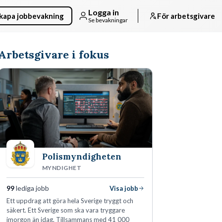
Logga in
kapa jobbevakning
För arbetsgivare
Se bevakningar
Arbetsgivare i fokus
Polismyndigheten
MYNDIGHET
99
lediga jobb
Visa jobb
Ett uppdrag att göra hela Sverige tryggt och
säkert. Ett Sverige som ska vara tryggare
imorgon än idag. Tillsammans med 41 000