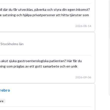
roll där du får utvecklas, påverka och styra din egen inkomst?
e satsning och hjälpa privatpersoner att hitta tjänster som
2026-08-14
 Stockholms län
en akut sjuka gastroenterologiska patienten? Här får du
ning som präglas av ett gott samarbete och en unik
2026-09-06
rebro
are