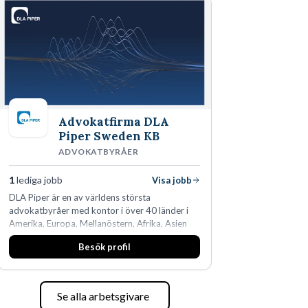
den största privata återförsäljaren av Volvo
Lastvagnar och finns representerade på 20
orter i södra Sverige.
Advokatfirma DLA
Piper Sweden KB
ADVOKATBYRÅER
1
lediga jobb
Visa jobb
DLA Piper är en av världens största
advokatbyråer med kontor i över 40 länder i
Amerika, Europa, Mellanöstern, Afrika, Asien
och Oceanien. Vi är specialister inom
Besök profil
affärsjuridikens alla områden och vi har några
av världens ledande bolag som klienter. Med
fler än 450 jurister på fem kontor i Stockholm,
Köpenhamn, Århus, Oslo och Helsingfors kan vi
Se alla arbetsgivare
på DLA Piper erbjuda våra klienter en unik,