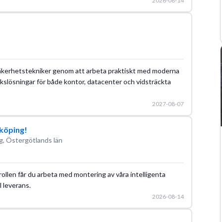
2026-08-14
m säkerhetstekniker genom att arbeta praktiskt med moderna
kslösningar för både kontor, datacenter och vidsträckta
2027-08-07
nköping!
g, Östergötlands län
rollen får du arbeta med montering av våra intelligenta
l leverans.
2026-08-14