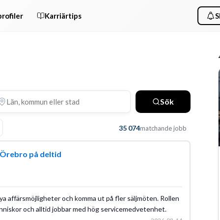
rofiler
Karriärtips
S
Sök
35 074
matchande jobb
Örebro på deltid
ya affärsmöjligheter och komma ut på fler säljmöten. Rollen
nniskor och alltid jobbar med hög servicemedvetenhet.