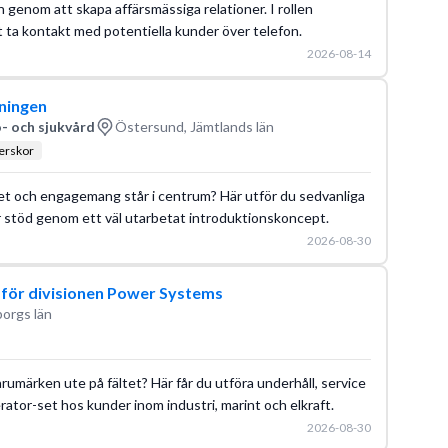
 genom att skapa affärsmässiga relationer. I rollen
 ta kontakt med potentiella kunder över telefon.
2026-08-14
gningen
- och sjukvård
Östersund, Jämtlands län
terskor
ghet och engagemang står i centrum? Här utför du sedvanliga
 stöd genom ett väl utarbetat introduktionskoncept.
2026-08-30
 för divisionen Power Systems
borgs län
rumärken ute på fältet? Här får du utföra underhåll, service
tor-set hos kunder inom industri, marint och elkraft.
2026-08-30