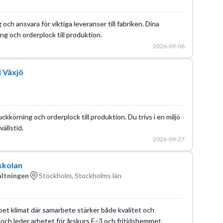
g och ansvara för viktiga leveranser till fabriken. Dina
g och orderplock till produktion.
2026-09-06
i Växjö
ckkörning och orderplock till produktion. Du trivs i en miljö
ällstid.
2026-09-27
skolan
altningen
Stockholm, Stockholms län
öppet klimat där samarbete stärker både kvalitet och
n och leder arbetet för årskurs F–3 och fritidshemmet.