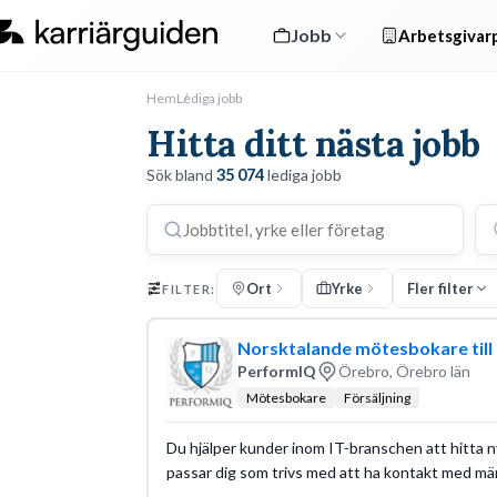
Jobb
Arbetsgivarp
Hem
Lediga jobb
Hitta ditt nästa jobb
Sök bland
35 074
lediga jobb
Ort
Yrke
Fler filter
FILTER:
Norsktalande mötesbokare till 
PerformIQ
Örebro, Örebro län
Mötesbokare
Försäljning
Du hjälper kunder inom IT-branschen att hitta n
passar dig som trivs med att ha kontakt med mä