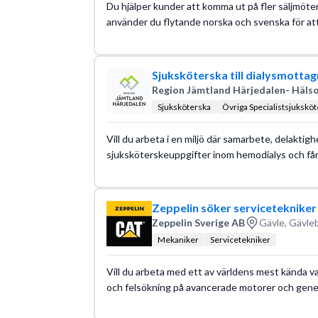
Du hjälper kunder att komma ut på fler säljmöten
använder du flytande norska och svenska för att
Sjuksköterska till dialysmotta
Region Jämtland Härjedalen- Hälso
Sjuksköterska
Övriga Specialistsjukskö
Vill du arbeta i en miljö där samarbete, delakti
sjuksköterskeuppgifter inom hemodialys och får
Zeppelin söker servicetekniker
Zeppelin Sverige AB
Gävle, Gävle
Mekaniker
Servicetekniker
Vill du arbeta med ett av världens mest kända va
och felsökning på avancerade motorer och genera