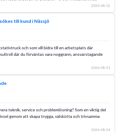
2026-08-12
ökes till kund i Nässjö
tativtruck och som vill bidra till en arbetsplats där
onsultroll där du förväntas vara noggrann, ansvarstagande
2026-08-31
ade
inera teknik, service och problemlösning? Som en viktig del
rivsel genom att skapa trygga, välskötta och trivsamma
2026-08-24