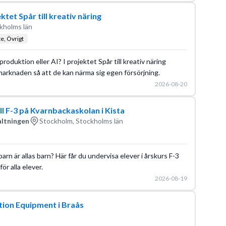
tet Spår till kreativ näring
kholms län
te, Övrigt
mproduktion eller AI? I projektet Spår till kreativ näring
arknaden så att de kan närma sig egen försörjning.
2026-08-20
ll F-3 på Kvarnbackaskolan i Kista
altningen
Stockholm, Stockholms län
 barn är allas barn? Här får du undervisa elever i årskurs F-3
för alla elever.
2026-08-19
tion Equipment i Braås