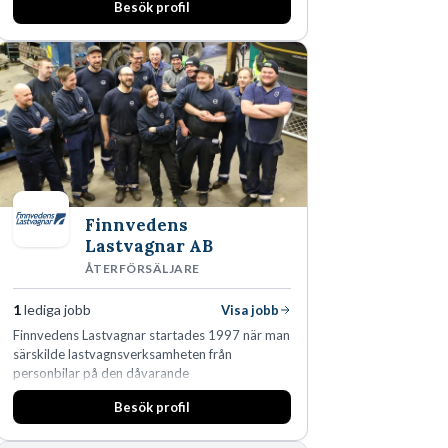
Besök profil
Finnvedens
Lastvagnar AB
ÅTERFÖRSÄLJARE
1
lediga jobb
Visa jobb
Finnvedens Lastvagnar startades 1997 när man
särskilde lastvagnsverksamheten från
personbilar på den dåvarande
huvudanläggningen i Värnamo. Sedan dess har
Besök profil
man expanderat kraftigt genom ett antal
förvärv i närliggande distrikt.Idag är bolaget