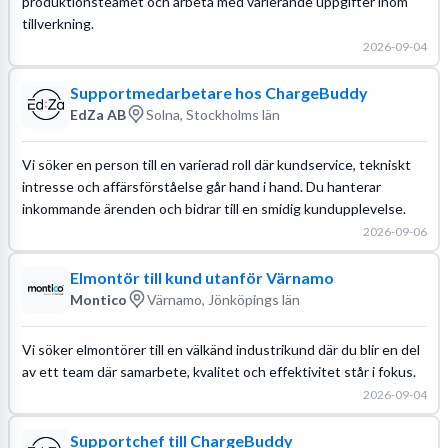
produktionsteamet och arbeta med varierande uppgifter inom
tillverkning.
2026-09-04
Supportmedarbetare hos ChargeBuddy
EdZa AB
Solna, Stockholms län
Vi söker en person till en varierad roll där kundservice, tekniskt
intresse och affärsförståelse går hand i hand. Du hanterar
inkommande ärenden och bidrar till en smidig kundupplevelse.
2026-09-06
Elmontör till kund utanför Värnamo
Montico
Värnamo, Jönköpings län
Vi söker elmontörer till en välkänd industrikund där du blir en del
av ett team där samarbete, kvalitet och effektivitet står i fokus.
2026-09-04
Supportchef till ChargeBuddy