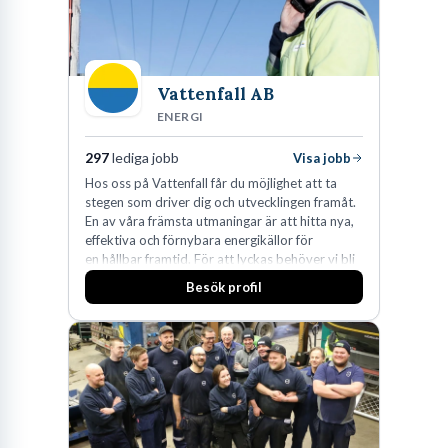
Vattenfall AB
ENERGI
297
lediga jobb
Visa jobb
Hos oss på Vattenfall får du möjlighet att ta
stegen som driver dig och utvecklingen framåt.
En av våra främsta utmaningar är att hitta nya,
effektiva och förnybara energikällor för
en hållbar framtid. För att lyckas behöver vi bli
fler medarbetare som vill göra skillnad.
Besök profil