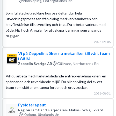
Norrköping, Östergötlands län
Som fullstackutvecklare hos oss deltar du i hela
utvecklingsprocessen från dialog med verksamheten och
kravförståelse till utveckling och test. Du arbetar varierat med
både .NET och Angular för att skapa lösningar som används
dagligen.
2026-09-06
Vi på Zeppelin söker nu mekaniker till vårt team
i Aitik!
Zeppelin Sverige AB
Gällivare, Norrbottens län
Vill du arbeta med marknadsledande entreprenadmaskiner i en
spännande och utvecklande miljö? Du blir en viktig del av ett
team som sköter om tunga fordon och gruvtruckar.
2026-08-31
Fysioterapeut
Region Jämtland Härjedalen- Hälso- och sjukvård
Krokom, Jämtlands län