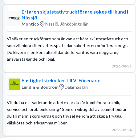
Erfaren skjutstativtruckförare sökes till kund i
Nässjö
Montico
Nässjö, Jönköpings län
Vi söker en truckförare som är van att köra skjutstativtruck och
som vill bidra till en arbetsplats där säkerheten prioriteras högt.
Du kliver in i en konsultroll där du förväntas vara noggrann,
ansvarstagande och lojal.
2026-08-31
Fastighetstekniker till Vi Förenade
Lundin & Boström
Dalarnas län
Vill du ha ett varierande arbete där du får kombinera teknik,
service och problemlösning? Som en viktig del av teamet bidrar
du till människors vardag och trivsel genom att skapa trygga,
välskötta och trivsamma miljöer.
2026-08-24