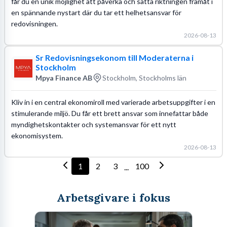
får du en unik möjlighet att påverka och sätta riktningen framåt i
en spännande nystart där du tar ett helhetsansvar för
redovisningen.
2026-08-13
Sr Redovisningsekonom till Moderaterna i
Stockholm
Mpya Finance AB
Stockholm, Stockholms län
Kliv in i en central ekonomiroll med varierade arbetsuppgifter i en
stimulerande miljö. Du får ett brett ansvar som innefattar både
myndighetskontakter och systemansvar för ett nytt
ekonomisystem.
2026-08-13
1
2
3
100
...
Arbetsgivare i fokus