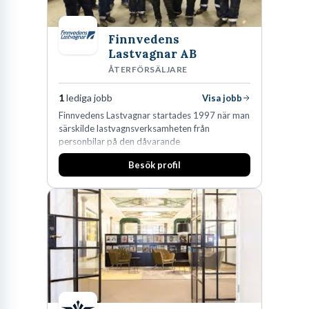
Finnvedens
Lastvagnar AB
ÅTERFÖRSÄLJARE
1
lediga jobb
Visa jobb
Finnvedens Lastvagnar startades 1997 när man
särskilde lastvagnsverksamheten från
personbilar på den dåvarande
huvudanläggningen i Värnamo. Sedan dess har
Besök profil
man expanderat kraftigt genom ett antal
förvärv i närliggande distrikt.Idag är bolaget
den största privata återförsäljaren av Volvo
Lastvagnar och finns representerade på 20
orter i södra Sverige.