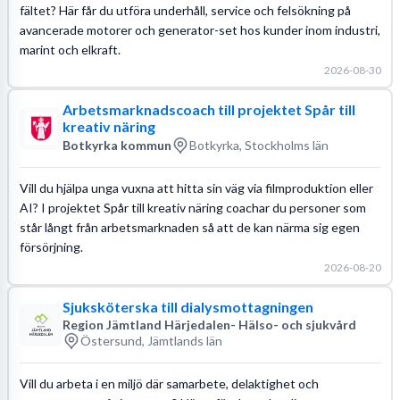
fältet? Här får du utföra underhåll, service och felsökning på
avancerade motorer och generator-set hos kunder inom industri,
marint och elkraft.
2026-08-30
Arbetsmarknadscoach till projektet Spår till
kreativ näring
Botkyrka kommun
Botkyrka, Stockholms län
Vill du hjälpa unga vuxna att hitta sin väg via filmproduktion eller
AI? I projektet Spår till kreativ näring coachar du personer som
står långt från arbetsmarknaden så att de kan närma sig egen
försörjning.
2026-08-20
Sjuksköterska till dialysmottagningen
Region Jämtland Härjedalen- Hälso- och sjukvård
Östersund, Jämtlands län
Vill du arbeta i en miljö där samarbete, delaktighet och