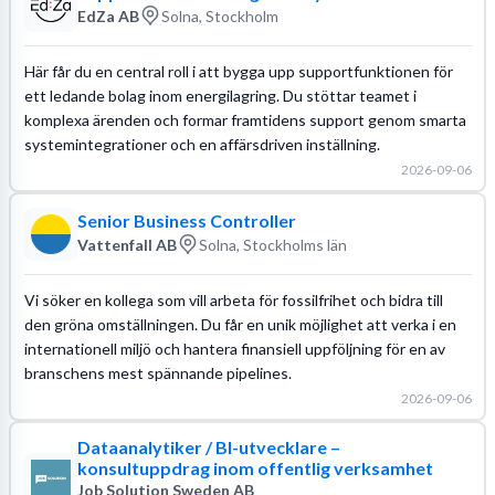
EdZa AB
Solna, Stockholm
Här får du en central roll i att bygga upp supportfunktionen för
ett ledande bolag inom energilagring. Du stöttar teamet i
komplexa ärenden och formar framtidens support genom smarta
systemintegrationer och en affärsdriven inställning.
2026-09-06
Senior Business Controller
Vattenfall AB
Solna, Stockholms län
Vi söker en kollega som vill arbeta för fossilfrihet och bidra till
den gröna omställningen. Du får en unik möjlighet att verka i en
internationell miljö och hantera finansiell uppföljning för en av
branschens mest spännande pipelines.
2026-09-06
Dataanalytiker / BI-utvecklare –
konsultuppdrag inom offentlig verksamhet
Job Solution Sweden AB