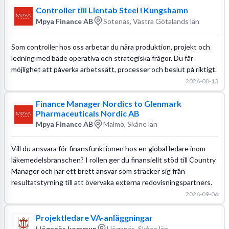
Controller till Llentab Steel i Kungshamn
Mpya Finance AB
Sotenäs, Västra Götalands län
Som controller hos oss arbetar du nära produktion, projekt och
ledning med både operativa och strategiska frågor. Du får
möjlighet att påverka arbetssätt, processer och beslut på riktigt.
2026-08-13
Finance Manager Nordics to Glenmark
Pharmaceuticals Nordic AB
Mpya Finance AB
Malmö, Skåne län
Vill du ansvara för finansfunktionen hos en global ledare inom
läkemedelsbranschen? I rollen ger du finansiellt stöd till Country
Manager och har ett brett ansvar som sträcker sig från
resultatstyrning till att övervaka externa redovisningspartners.
2026-09-06
Projektledare VA-anläggningar
Höganäs kommun
Höganäs, Skåne län