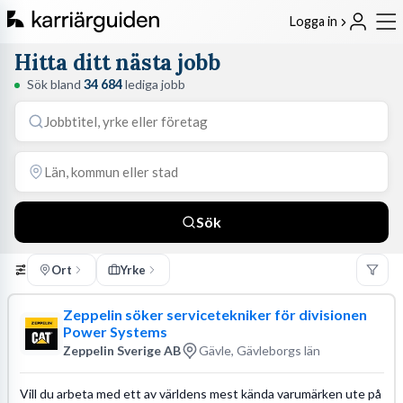
Logga in
Hitta ditt nästa jobb
Sök bland
34 684
lediga jobb
Sök
Ort
Yrke
Zeppelin söker servicetekniker för divisionen
Power Systems
Zeppelin Sverige AB
Gävle, Gävleborgs län
Vill du arbeta med ett av världens mest kända varumärken ute på