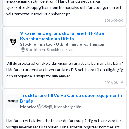
engagemang står i centrum? Här utför du sedvanliga
sjuksköterskeuppgifter inom hemodialys och får stöd genom ett
väl utarbetat introduktionskoncept.
2026-08-30
Vikarierande grundskollärare till F-3 på
Kvarnbackaskolan i Kista
Stockholms stad - Utbildningsförvaltningen
Stockholm, Stockholms län
Vill du arbeta på en skola där visionen är att alla barn är allas barn?
Här får du undervisa elever i årskurs F-3 och bidra till en tillgänglig
och stödjande lärmiljö för alla elever.
2026-08-19
Truckförare till Volvo Construction Equipment i
Braås
Montico
Växjö, Kronobergs län
Här får du ett aktivt arbete, där du får röra på dig och ansvara för
viktiga leveranser till fabriken. Dina arbetsuppgifter kommer att