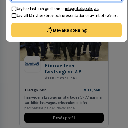
fler medarbetare som vill göra skillnad.
Besök profil
integritetspolicyn.
Jag har läst och godkänner
Jag vill få nyhetsbrev och presentationer av arbetsgivare.
Bevaka sökning
Finnvedens
Lastvagnar AB
ÅTERFÖRSÄLJARE
1
lediga jobb
Visa jobb
Finnvedens Lastvagnar startades 1997 när man
särskilde lastvagnsverksamheten från
personbilar på den dåvarande
huvudanläggningen i Värnamo. Sedan dess har
Besök profil
man expanderat kraftigt genom ett antal
förvärv i närliggande distrikt.Idag är bolaget