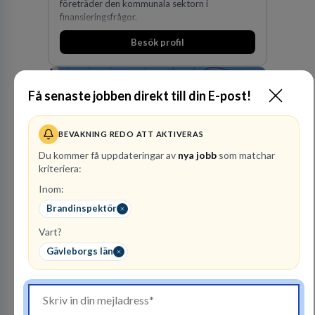
företräder den kommunala sektorn i
finansieringsfrågor.
Besök profil
Få senaste jobben direkt till din E-post!
BEVAKNING REDO ATT AKTIVERAS
Du kommer få uppdateringar av
nya jobb
som matchar
kriteriera:
Vattenfall AB
Inom:
ENERGI
Brandinspektör
Vart?
301
lediga jobb
Visa jobb
Hos oss på Vattenfall får du möjlighet att ta
Gävleborgs län
stegen som driver dig och utvecklingen framåt.
En av våra främsta utmaningar är att hitta nya,
effektiva och förnybara energikällor för
en hållbar framtid. För att lyckas behöver vi bli