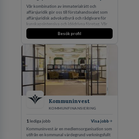
Vår kombination av immaterialrätt och
affärsjuridik gör oss till förstahandsvalet som
affärsjuridisk advokatbyrå och rådgivare för
kunskapsintensiva och idédrivna företag. Vår
expertis inom IP-tillgångar har gett oss en
Besök profil
marknadsledande position. Våra klienter väljer
oss för den kompetens som krävs för att
skydda, utveckla och kommersialisera
företagets viktigaste tillgångar.
Kommuninvest
KOMMUNFINANSIERING
1
lediga jobb
Visa jobb
Kommuninvest är en medlemsorganisation som
utifrån en kommunal värdegrund verkningsfullt