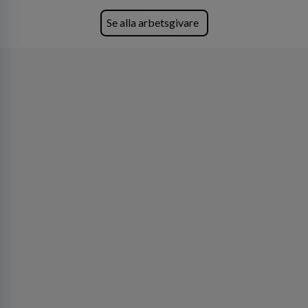
den största privata återförsäljaren av Volvo
Lastvagnar och finns representerade på 20
Se alla arbetsgivare
orter i södra Sverige.