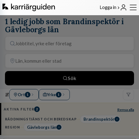
Logga in
1 ledig jobb som Brandinspektör i
Gävleborgs län
Sök
Ort
Yrke
1
1
AKTIVA FILTER
2
Rensa alla
Brandinspektör
RÄDDNINGSTJÄNST OCH BEREDSKAP
Gävleborgs län
REGION