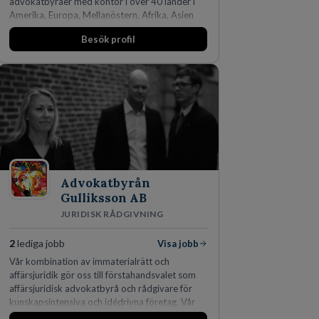
advokatbyråer med kontor i över 40 länder i
Amerika, Europa, Mellanöstern, Afrika, Asien
och Oceanien. Vi är specialister inom
Besök profil
affärsjuridikens alla områden och vi har några
av världens ledande bolag som klienter. Med
fler än 450 jurister på fem kontor i Stockholm,
Köpenhamn, Århus, Oslo och Helsingfors kan vi
på DLA Piper erbjuda våra klienter en unik,
effektiv och gränsöverskridande nordisk
expertis. På vårt kontor i centrala Stockholm är
vi idag drygt 240 medarbetare.
Advokatbyrån
Gulliksson AB
JURIDISK RÅDGIVNING
2
lediga jobb
Visa jobb
Vår kombination av immaterialrätt och
affärsjuridik gör oss till förstahandsvalet som
affärsjuridisk advokatbyrå och rådgivare för
kunskapsintensiva och idédrivna företag. Vår
expertis inom IP-tillgångar har gett oss en