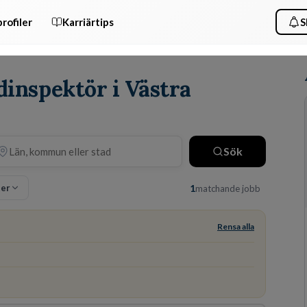
rofiler
Karriärtips
S
dinspektör i Västra
Sök
ter
1
matchande jobb
Rensa alla