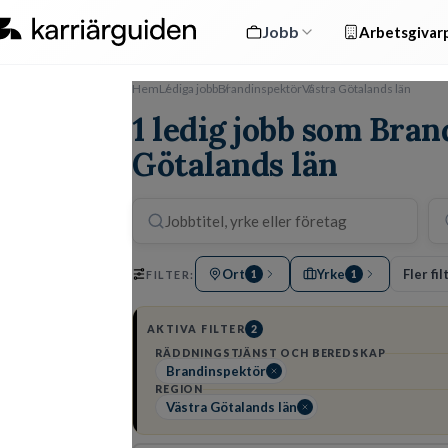
Jobb
Arbetsgivarp
Hem
Lediga jobb
Brandinspektör
Västra Götalands län
1 ledig jobb som Bran
Götalands län
Ort
Yrke
Fler fil
FILTER:
1
1
AKTIVA FILTER
2
RÄDDNINGSTJÄNST OCH BEREDSKAP
Brandinspektör
REGION
Västra Götalands län