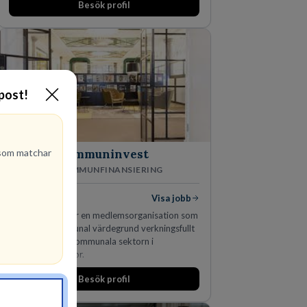
Besök profil
marknadsledande position. Våra klienter väljer
oss för den kompetens som krävs för att
skydda, utveckla och kommersialisera
företagets viktigaste tillgångar.
-post!
om matchar
Kommuninvest
KOMMUNFINANSIERING
1
lediga jobb
Visa jobb
Kommuninvest är en medlemsorganisation som
utifrån en kommunal värdegrund verkningsfullt
företräder den kommunala sektorn i
finansieringsfrågor.
Besök profil