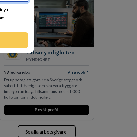
icyn.
 av
Polismyndigheten
MYNDIGHET
99
lediga jobb
Visa jobb
Ett uppdrag att göra hela Sverige tryggt och
säkert. Ett Sverige som ska vara tryggare
imorgon än idag. Tillsammans med 41 000
kollegor gör vi det möjligt.
Besök profil
Se alla arbetsgivare