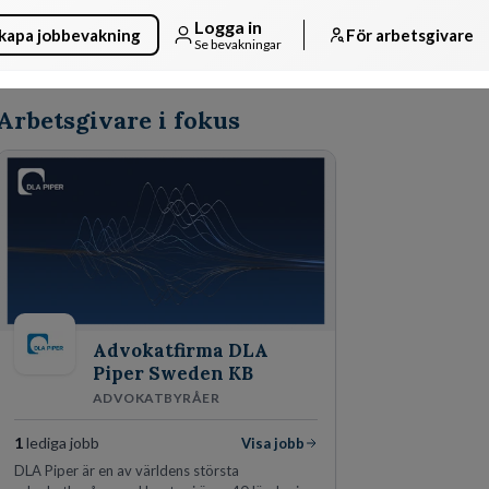
Logga in
kapa jobbevakning
För arbetsgivare
Se bevakningar
Arbetsgivare i fokus
Advokatfirma DLA
Piper Sweden KB
ADVOKATBYRÅER
1
lediga jobb
Visa jobb
DLA Piper är en av världens största