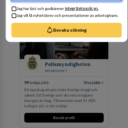
Besök profil
man expanderat kraftigt genom ett antal
integritetspolicyn.
Jag har läst och godkänner
förvärv i närliggande distrikt.Idag är bolaget
Jag vill få nyhetsbrev och presentationer av arbetsgivare.
den största privata återförsäljaren av Volvo
Lastvagnar och finns representerade på 20
orter i södra Sverige.
Bevaka sökning
Polismyndigheten
MYNDIGHET
99
lediga jobb
Visa jobb
Ett uppdrag att göra hela Sverige tryggt och
säkert. Ett Sverige som ska vara tryggare
imorgon än idag. Tillsammans med 41 000
kollegor gör vi det möjligt.
Besök profil