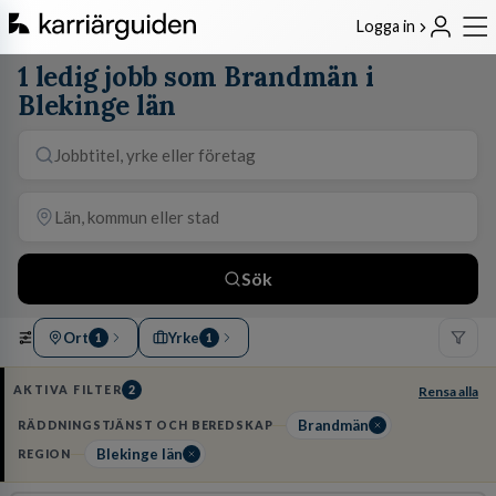
Logga in
1 ledig jobb som Brandmän i
Blekinge län
Sök
Ort
Yrke
1
1
AKTIVA FILTER
2
Rensa alla
Brandmän
RÄDDNINGSTJÄNST OCH BEREDSKAP
Blekinge län
REGION