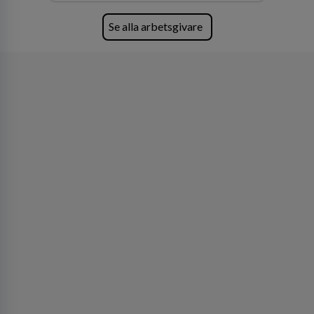
skydda, utveckla och kommersialisera
företagets viktigaste tillgångar.
Se alla arbetsgivare