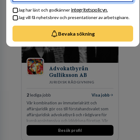
fler medarbetare som vill göra skillnad.
Besök profil
integritetspolicyn.
Jag har läst och godkänner
Jag vill få nyhetsbrev och presentationer av arbetsgivare.
Bevaka sökning
Advokatbyrån
Gulliksson AB
JURIDISK RÅDGIVNING
2
lediga jobb
Visa jobb
Vår kombination av immaterialrätt och
affärsjuridik gör oss till förstahandsvalet som
affärsjuridisk advokatbyrå och rådgivare för
kunskapsintensiva och idédrivna företag. Vår
expertis inom IP-tillgångar har gett oss en
Besök profil
marknadsledande position. Våra klienter väljer
oss för den kompetens som krävs för att