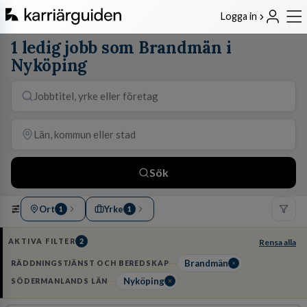
Logga in
1 ledig jobb som Brandmän i
Nyköping
Sök
Ort
Yrke
1
1
AKTIVA FILTER
2
Rensa alla
Brandmän
RÄDDNINGSTJÄNST OCH BEREDSKAP
Nyköping
SÖDERMANLANDS LÄN