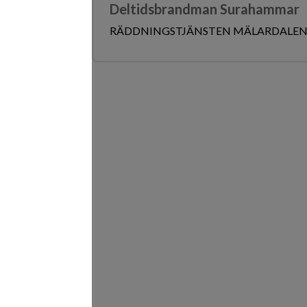
Deltidsbrandman Surahammar
RÄDDNINGSTJÄNSTEN MÄLARDALE