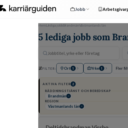
Jobb
Arbetsgivarp
Hem
Lediga jobb
Brandmän
Västmanlands län
5 lediga jobb som Br
Ort
Yrke
Fler fi
FILTER:
1
1
AKTIVA FILTER
2
RÄDDNINGSTJÄNST OCH BEREDSKAP
Brandmän
REGION
Västmanlands län
Deltidsbrandman Virsbo