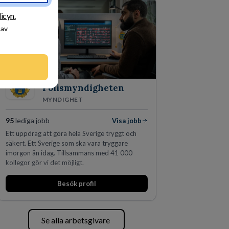
skydda, utveckla och kommersialisera
företagets viktigaste tillgångar.
icyn.
 av
Polismyndigheten
MYNDIGHET
95
lediga jobb
Visa jobb
Ett uppdrag att göra hela Sverige tryggt och
säkert. Ett Sverige som ska vara tryggare
imorgon än idag. Tillsammans med 41 000
kollegor gör vi det möjligt.
Besök profil
Se alla arbetsgivare