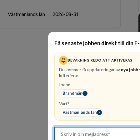
N
Västmanlands län
2026-08-31
Få senaste jobben direkt till din E
BEVAKNING REDO ATT AKTIVERAS
Du kommer få uppdateringar av
nya jobb
kriteriera:
Inom:
Brandmän
Vart?
Västmanlands län