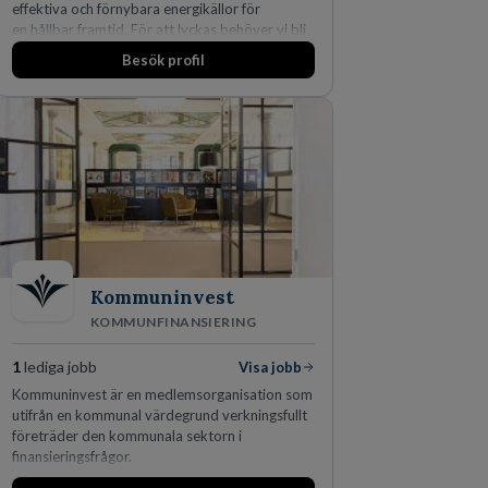
effektiva och förnybara energikällor för
en hållbar framtid. För att lyckas behöver vi bli
fler medarbetare som vill göra skillnad.
Besök profil
Kommuninvest
KOMMUNFINANSIERING
1
lediga jobb
Visa jobb
Kommuninvest är en medlemsorganisation som
utifrån en kommunal värdegrund verkningsfullt
företräder den kommunala sektorn i
finansieringsfrågor.