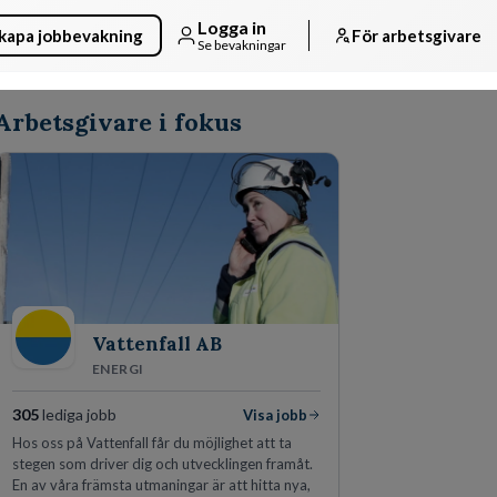
Logga in
kapa jobbevakning
För arbetsgivare
Se bevakningar
Arbetsgivare i fokus
Vattenfall AB
ENERGI
305
lediga jobb
Visa jobb
Hos oss på Vattenfall får du möjlighet att ta
stegen som driver dig och utvecklingen framåt.
En av våra främsta utmaningar är att hitta nya,