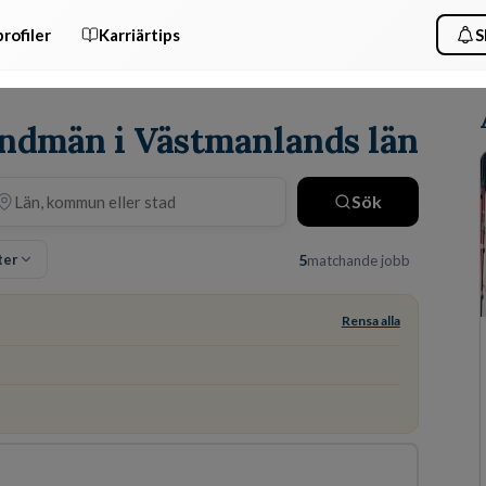
rofiler
Karriärtips
S
andmän i Västmanlands län
Sök
lter
5
matchande jobb
Rensa alla