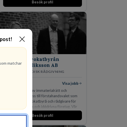
Besök profil
-post!
Advokatbyrån
som matchar
Gulliksson AB
JURIDISK RÅDGIVNING
2
lediga jobb
Visa jobb
Vår kombination av immaterialrätt och
affärsjuridik gör oss till förstahandsvalet som
affärsjuridisk advokatbyrå och rådgivare för
kunskapsintensiva och idédrivna företag. Vår
expertis inom IP-tillgångar har gett oss en
Besök profil
marknadsledande position. Våra klienter väljer
oss för den kompetens som krävs för att