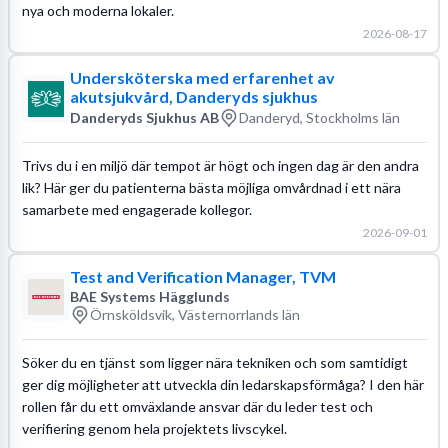
nya och moderna lokaler.
2026-08-17
Undersköterska med erfarenhet av
akutsjukvård, Danderyds sjukhus
Danderyds Sjukhus AB
Danderyd, Stockholms län
Trivs du i en miljö där tempot är högt och ingen dag är den andra
lik? Här ger du patienterna bästa möjliga omvårdnad i ett nära
samarbete med engagerade kollegor.
2026-09-01
Test and Verification Manager, TVM
BAE Systems Hägglunds
Örnsköldsvik, Västernorrlands län
Söker du en tjänst som ligger nära tekniken och som samtidigt
ger dig möjligheter att utveckla din ledarskapsförmåga? I den här
rollen får du ett omväxlande ansvar där du leder test och
verifiering genom hela projektets livscykel.