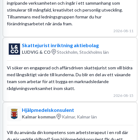
ingripande verksamheten och ingår i ett sammanhang som
stimulerar till mångfald, kreativitet och personlig utveckling.
Tillsammans med ledningsgruppen formar du hur
förändringsarbetet når ända fram.
2026-08-11
Skattejurist inriktning aktiebolag
LUDVIG & CO
Stockholm, Stockholms län
Vi söker en engagerad och affärsdriven skattejurist som vill bidra
med långsiktigt värde till kunderna. Du blir en del av ett växande
team som arbetar för att bygga en marknadsledande
rådgivningsverksamhet inom skatt.
2026-08-15
Hjälpmedelskonsulent
Kalmar kommun
Kalmar, Kalmar län
Vill du använda din kompetens som arbetsterapeut i en roll där
du gör verklig skillnad? Som hjälpmedelskonsulent får du ett