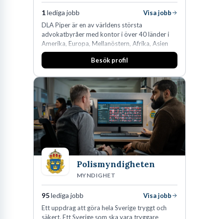
1
lediga jobb
Visa jobb
DLA Piper är en av världens största
advokatbyråer med kontor i över 40 länder i
Amerika, Europa, Mellanöstern, Afrika, Asien
och Oceanien. Vi är specialister inom
Besök profil
affärsjuridikens alla områden och vi har några
av världens ledande bolag som klienter. Med
fler än 450 jurister på fem kontor i Stockholm,
Köpenhamn, Århus, Oslo och Helsingfors kan vi
på DLA Piper erbjuda våra klienter en unik,
effektiv och gränsöverskridande nordisk
expertis. På vårt kontor i centrala Stockholm är
vi idag drygt 240 medarbetare.
Polismyndigheten
MYNDIGHET
95
lediga jobb
Visa jobb
Ett uppdrag att göra hela Sverige tryggt och
säkert. Ett Sverige som ska vara tryggare