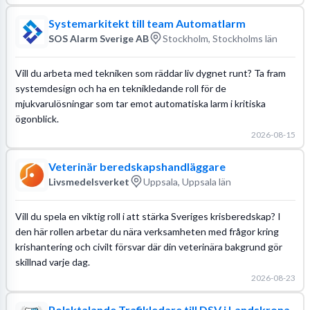
Systemarkitekt till team Automatlarm
SOS Alarm Sverige AB
Stockholm, Stockholms län
Vill du arbeta med tekniken som räddar liv dygnet runt? Ta fram
systemdesign och ha en teknikledande roll för de
mjukvarulösningar som tar emot automatiska larm i kritiska
ögonblick.
2026-08-15
Veterinär beredskapshandläggare
Livsmedelsverket
Uppsala, Uppsala län
Vill du spela en viktig roll i att stärka Sveriges krisberedskap? I
den här rollen arbetar du nära verksamheten med frågor kring
krishantering och civilt försvar där din veterinära bakgrund gör
skillnad varje dag.
2026-08-23
Polsktalande Trafikledare till DSV i Landskrona