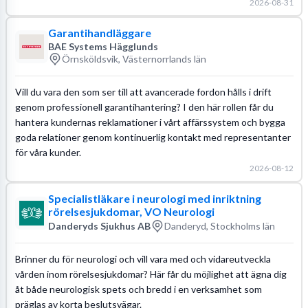
2026-08-31
Garantihandläggare
BAE Systems Hägglunds
Örnsköldsvik, Västernorrlands län
Vill du vara den som ser till att avancerade fordon hålls i drift
genom professionell garantihantering? I den här rollen får du
hantera kundernas reklamationer i vårt affärssystem och bygga
goda relationer genom kontinuerlig kontakt med representanter
för våra kunder.
2026-08-12
Specialistläkare i neurologi med inriktning
rörelsesjukdomar, VO Neurologi
Danderyds Sjukhus AB
Danderyd, Stockholms län
Brinner du för neurologi och vill vara med och vidareutveckla
vården inom rörelsesjukdomar? Här får du möjlighet att ägna dig
åt både neurologisk spets och bredd i en verksamhet som
präglas av korta beslutsvägar.