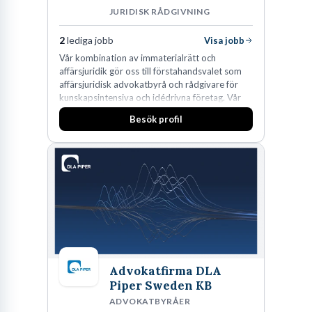
JURIDISK RÅDGIVNING
2
lediga jobb
Visa jobb
Vår kombination av immaterialrätt och
affärsjuridik gör oss till förstahandsvalet som
affärsjuridisk advokatbyrå och rådgivare för
kunskapsintensiva och idédrivna företag. Vår
expertis inom IP-tillgångar har gett oss en
Besök profil
marknadsledande position. Våra klienter väljer
oss för den kompetens som krävs för att
skydda, utveckla och kommersialisera
företagets viktigaste tillgångar.
Advokatfirma DLA
Piper Sweden KB
ADVOKATBYRÅER