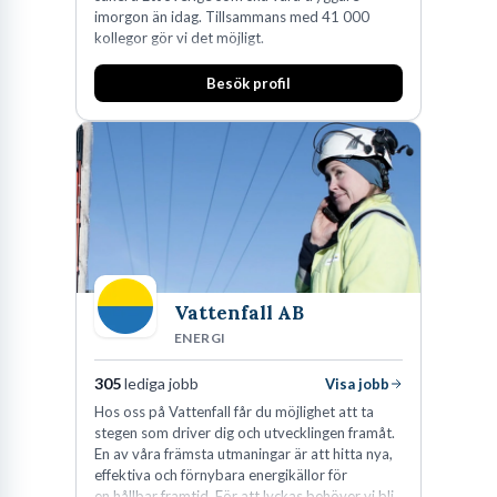
imorgon än idag. Tillsammans med 41 000
kollegor gör vi det möjligt.
Besök profil
Vattenfall AB
ENERGI
305
lediga jobb
Visa jobb
Hos oss på Vattenfall får du möjlighet att ta
stegen som driver dig och utvecklingen framåt.
En av våra främsta utmaningar är att hitta nya,
effektiva och förnybara energikällor för
en hållbar framtid. För att lyckas behöver vi bli