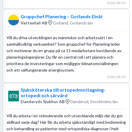
2026-08-31
Gruppchef Planering – Gotlands Elnät
Vattenfall AB
Gotland, Gotlands län
Vill du driva utvecklingen av människor och arbetssätt i en
samhällsviktig verksamhet? Som gruppchef för Planering leder
och motiverar du en grupp på ca 15 medarbetare bestående av
planeringsingenjörer. Du får en central roll i att planera och
prioritera de investeringar som möjliggör klimatomställningen
och ett välfungerande energisystem.
2026-08-31
Sjuksköterska till ortopedmottagning-
ortopedi och sårvård
Danderyds Sjukhus AB
Danderyd, Stockholms län
Vill du arbeta i en stimulerande och utvecklande miljö där du gör
skillnad varje dag? Här får du arbeta självständigt med bedömning
och behandling av patienter med ortopediska diagnoser i helt