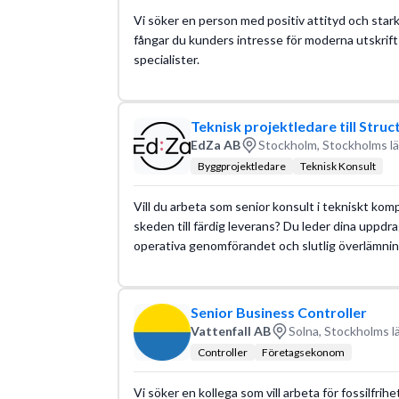
Vi söker en person med positiv attityd och starkt 
fångar du kunders intresse för moderna utskrift
specialister.
Teknisk projektledare till Struc
EdZa AB
Stockholm, Stockholms l
Byggprojektledare
Teknisk Konsult
Vill du arbeta som senior konsult i tekniskt komp
skeden till färdig leverans? Du leder dina uppdra
operativa genomförandet och slutlig överlämnin
Senior Business Controller
Vattenfall AB
Solna, Stockholms l
Controller
Företagsekonom
Vi söker en kollega som vill arbeta för fossilfrih