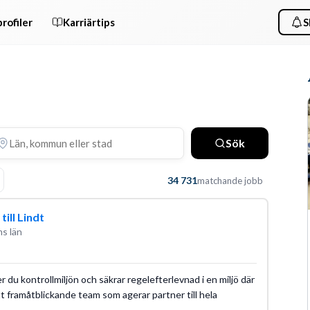
rofiler
Karriärtips
S
Sök
34 731
matchande jobb
ill Lindt
s län
 du kontrollmiljön och säkrar regelefterlevnad i en miljö där
tt framåtblickande team som agerar partner till hela