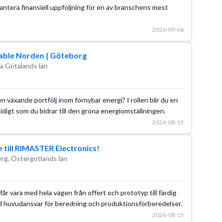
 hantera finansiell uppföljning för en av branschens mest
2026-09-06
able Norden | Göteborg
a Götalands län
en växande portfölj inom förnybar energi? I rollen blir du en
digt som du bidrar till den gröna energiomställningen.
2026-08-15
 till RIMASTER Electronics!
rg, Östergötlands län
 får vara med hela vägen från offert och prototyp till färdig
ed huvudansvar för beredning och produktionsförberedelser.
2026-08-15