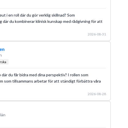
 i en roll där du gör verklig skillnad? Som
g där du kombinerar klinisk kunskap med rådgivning för att
2026-08-31
en
n
rska
bb där du får bidra med dina perspektiv? I rollen som
m som tillsammans arbetar för att ständigt förbättra våra
2026-08-28
län