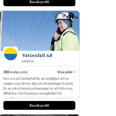
Besök profil
Vattenfall AB
ENERGI
305
lediga jobb
Visa jobb
Hos oss på Vattenfall får du möjlighet att ta
stegen som driver dig och utvecklingen framåt.
En av våra främsta utmaningar är att hitta nya,
effektiva och förnybara energikällor för
en hållbar framtid. För att lyckas behöver vi bli
fler medarbetare som vill göra skillnad.
Besök profil