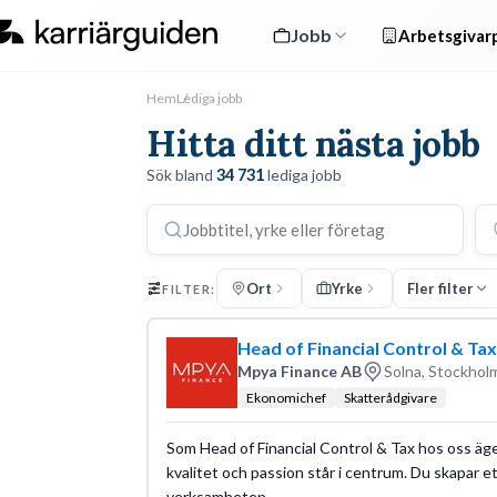
Jobb
Arbetsgivarp
Hem
Lediga jobb
Hitta ditt nästa jobb
Sök bland
34 731
lediga jobb
Ort
Yrke
Fler filter
FILTER:
Head of Financial Control & Tax t
Mpya Finance AB
Solna, Stockholm
Ekonomichef
Skatterådgivare
Som Head of Financial Control & Tax hos oss äger
kvalitet och passion står i centrum. Du skapar e
verksamheten.