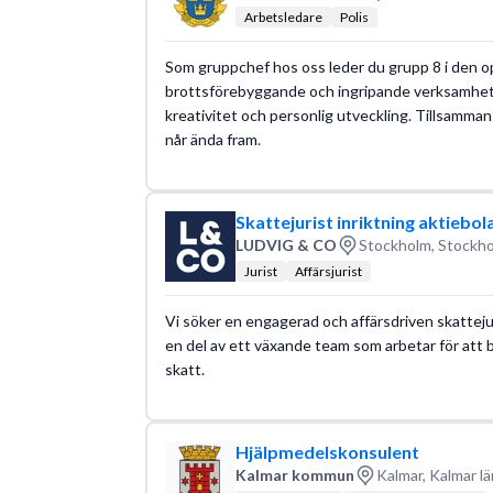
Arbetsledare
Polis
Som gruppchef hos oss leder du grupp 8 i den op
brottsförebyggande och ingripande verksamheten
kreativitet och personlig utveckling. Tillsamm
når ända fram.
Skattejurist inriktning aktiebol
LUDVIG & CO
Stockholm, Stockho
Jurist
Affärsjurist
Vi söker en engagerad och affärsdriven skattejuri
en del av ett växande team som arbetar för at
skatt.
Hjälpmedelskonsulent
Kalmar kommun
Kalmar, Kalmar lä