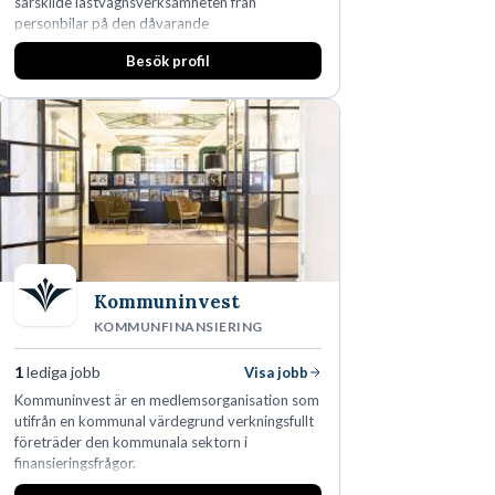
särskilde lastvagnsverksamheten från
personbilar på den dåvarande
huvudanläggningen i Värnamo. Sedan dess har
Besök profil
man expanderat kraftigt genom ett antal
förvärv i närliggande distrikt.Idag är bolaget
den största privata återförsäljaren av Volvo
Lastvagnar och finns representerade på 20
orter i södra Sverige.
Kommuninvest
KOMMUNFINANSIERING
1
lediga jobb
Visa jobb
Kommuninvest är en medlemsorganisation som
utifrån en kommunal värdegrund verkningsfullt
företräder den kommunala sektorn i
finansieringsfrågor.