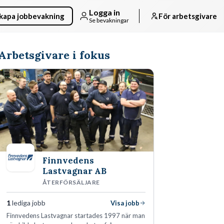
Logga in
kapa jobbevakning
För arbetsgivare
Se bevakningar
Arbetsgivare i fokus
Finnvedens
Lastvagnar AB
ÅTERFÖRSÄLJARE
1
lediga jobb
Visa jobb
Finnvedens Lastvagnar startades 1997 när man