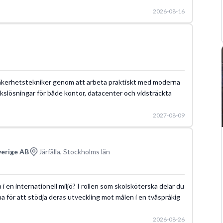
2026-08-16
m säkerhetstekniker genom att arbeta praktiskt med moderna
kslösningar för både kontor, datacenter och vidsträckta
2027-08-09
verige AB
Järfälla, Stockholms län
 en internationell miljö? I rollen som skolsköterska delar du
na för att stödja deras utveckling mot målen i en tvåspråkig
2026-08-26