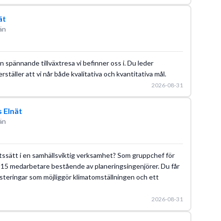
ät
än
n spännande tillväxtresa vi befinner oss i. Du leder
täller att vi når både kvalitativa och kvantitativa mål.
2026-08-31
 Elnät
än
etssätt i en samhällsviktig verksamhet? Som gruppchef för
a 15 medarbetare bestående av planeringsingenjörer. Du får
nvesteringar som möjliggör klimatomställningen och ett
2026-08-31