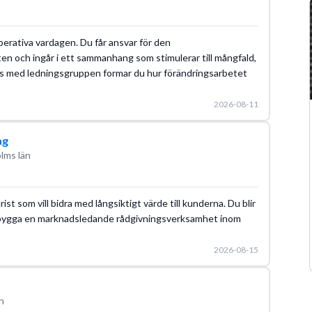
erativa vardagen. Du får ansvar för den
 och ingår i ett sammanhang som stimulerar till mångfald,
ans med ledningsgruppen formar du hur förändringsarbetet
2026-08-11
ag
lms län
st som vill bidra med långsiktigt värde till kunderna. Du blir
t bygga en marknadsledande rådgivningsverksamhet inom
2026-08-15
n