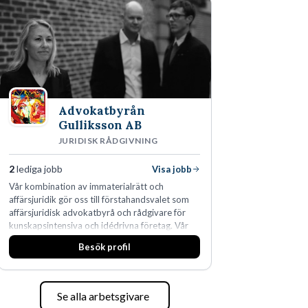
Advokatbyrån
Gulliksson AB
JURIDISK RÅDGIVNING
2
lediga jobb
Visa jobb
Vår kombination av immaterialrätt och
affärsjuridik gör oss till förstahandsvalet som
affärsjuridisk advokatbyrå och rådgivare för
kunskapsintensiva och idédrivna företag. Vår
expertis inom IP-tillgångar har gett oss en
Besök profil
marknadsledande position. Våra klienter väljer
oss för den kompetens som krävs för att
skydda, utveckla och kommersialisera
företagets viktigaste tillgångar.
Se alla arbetsgivare