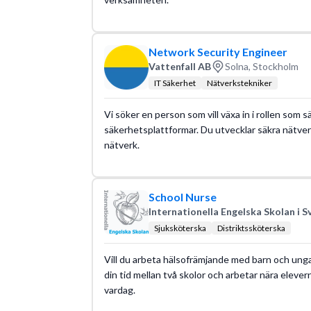
Network Security Engineer
Vattenfall AB
Solna, Stockholm
IT Säkerhet
Nätverkstekniker
Vi söker en person som vill växa in i rollen so
säkerhetsplattformar. Du utvecklar säkra nätver
nätverk.
School Nurse
Internationella Engelska Skolan i S
Sjuksköterska
Distriktssköterska
Vill du arbeta hälsofrämjande med barn och unga i
din tid mellan två skolor och arbetar nära elever
vardag.