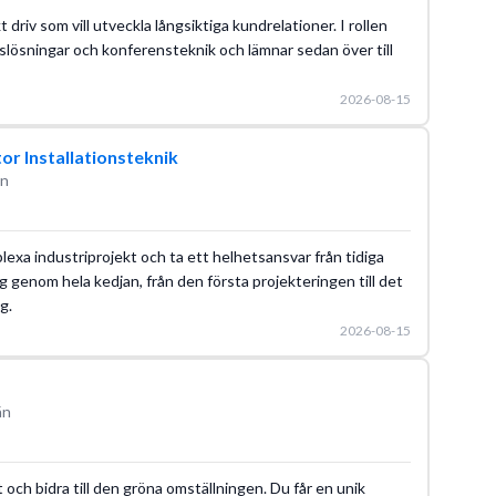
driv som vill utveckla långsiktiga kundrelationer. I rollen
slösningar och konferensteknik och lämnar sedan över till
2026-08-15
tor Installationsteknik
än
lexa industriprojekt och ta ett helhetsansvar från tidiga
g genom hela kedjan, från den första projekteringen till det
g.
2026-08-15
än
et och bidra till den gröna omställningen. Du får en unik