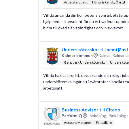
Arbetsterapeut
Hälsa & Rehab, Övrigt
Vill du använda din kompetens som arbetsterapeut
hjälpmedelskonsulent får du ett varierat uppdra
bidra till ökad självständighet och livskvalitet.
Undersköterskor till hemtjänst
Kalmar kommun
Kalmar, Kalmar lä
Geriatrisk Undersköterska
Undersköte
Vill du ha ett lärorikt, utvecklande och roligt jo
undersköterska ingår du i tvärprofessionella tea
arbetssätt.
Business Advisor till Citedo
PerformIQ
Jönköping, Jönköpings 
Account Manager
Fältsäljare