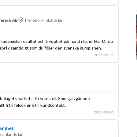
verige AB
Trelleborg, Skåne län
 akademiska resultat och trygghet går hand i hand. Här får du
språk samtidigt som du följer den svenska kursplanen.
2026-08-25
olagets närhet i din yrkesroll. Som självgående
lt från felsökning till kundkontakt.
2026-08-16
samhet
manlands län