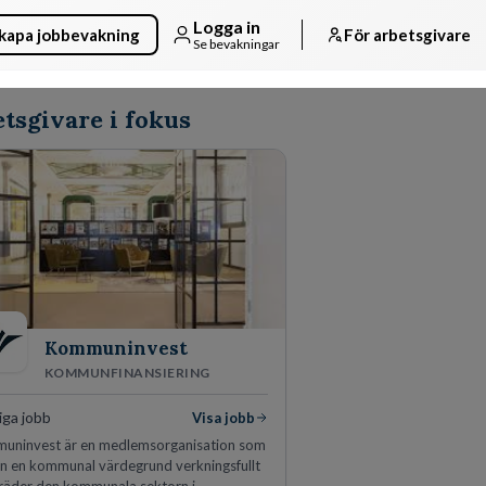
Logga in
kapa jobbevakning
För arbetsgivare
Se bevakningar
tsgivare i fokus
Kommuninvest
KOMMUNFINANSIERING
iga jobb
Visa jobb
uninvest är en medlemsorganisation som
ån en kommunal värdegrund verkningsfullt