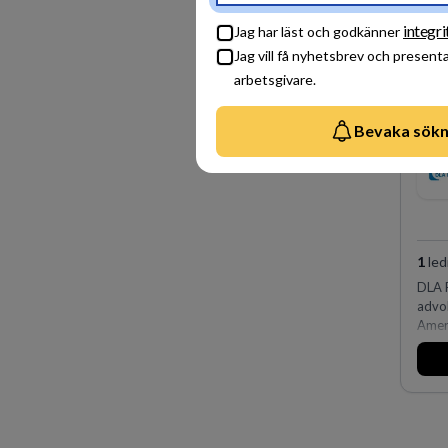
den s
Lastv
integri
Jag har läst och godkänner
orter
Jag vill få nyhetsbrev och present
arbetsgivare.
Bevaka sökn
1
led
DLA P
advok
Ameri
och O
affär
av vä
fler 
Köpen
på DL