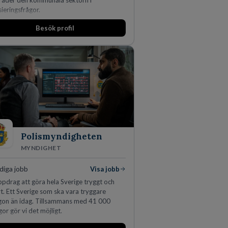
träder den kommunala sektorn i
sieringsfrågor.
Besök profil
Polismyndigheten
MYNDIGHET
diga jobb
Visa jobb
ppdrag att göra hela Sverige tryggt och
t. Ett Sverige som ska vara tryggare
gon än idag. Tillsammans med 41 000
gor gör vi det möjligt.