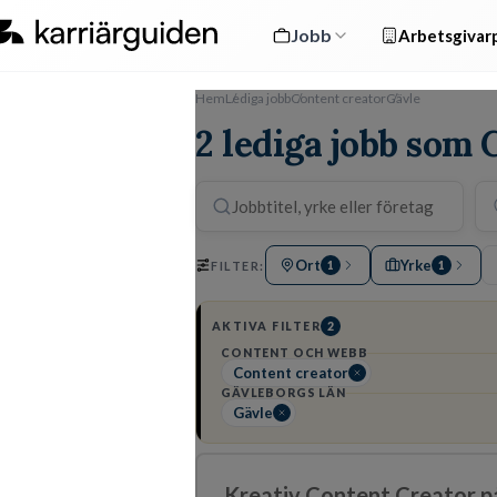
Jobb
Arbetsgivarp
Hem
Lediga jobb
Content creator
Gävle
2 lediga jobb som 
Ort
Yrke
FILTER:
1
1
AKTIVA FILTER
2
CONTENT OCH WEBB
Content creator
GÄVLEBORGS LÄN
Gävle
Kreativ Content Creator på 