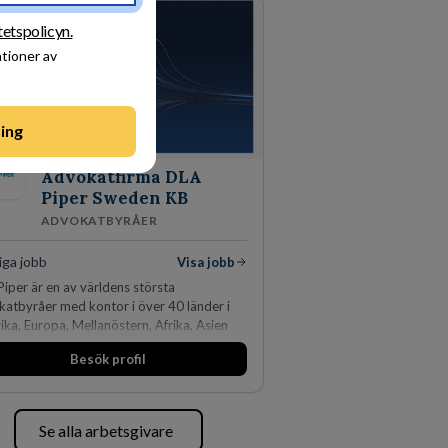
törsta privata återförsäljaren av Volvo
agnar och finns representerade på 20
tetspolicyn.
 i södra Sverige.
ationer av
ing
Advokatfirma DLA
Piper Sweden KB
ADVOKATBYRÅER
iga jobb
Visa jobb
iper är en av världens största
atbyråer med kontor i över 40 länder i
ka, Europa, Mellanöstern, Afrika, Asien
ceanien. Vi är specialister inom
Besök profil
sjuridikens alla områden och vi har några
rldens ledande bolag som klienter. Med
än 450 jurister på fem kontor i Stockholm,
hamn, Århus, Oslo och Helsingfors kan vi
Se alla arbetsgivare
A Piper erbjuda våra klienter en unik,