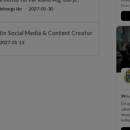
före
finan
leborgs län
2027-01-30
tiv Social Media & Content Creator
2027-01-13
99
le
Ett u
säker
imor
kolle