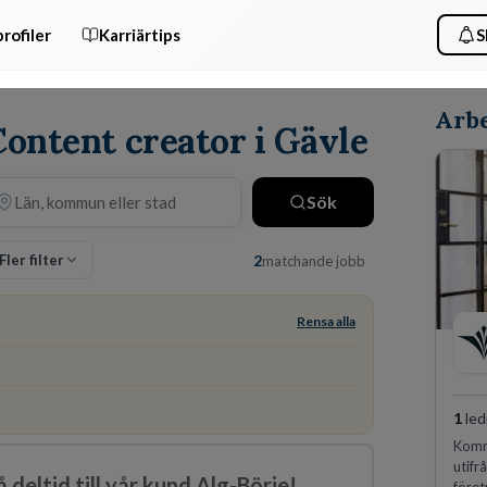
rofiler
Karriärtips
S
Arbe
Content creator i Gävle
Sök
Fler filter
2
matchande jobb
Rensa alla
1
led
Komm
utifr
deltid till vår kund Alg-Börje!