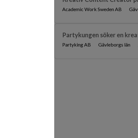
Academic Work Sweden AB
Gäv
Partykungen söker en krea
Partyking AB
Gävleborgs län