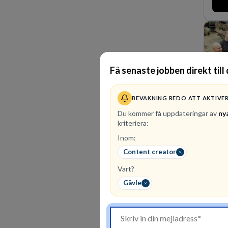
Få senaste jobben direkt till 
BEVAKNING REDO ATT AKTIVE
Du kommer få uppdateringar av
ny
kriteriera:
Inom:
Content creator
1
led
Vart?
Finn
särsk
Gävle
pers
huvu
man e
förvä