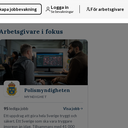
Logga in
kapa jobbevakning
För arbetsgivare
Se bevakningar
Arbetsgivare i fokus
Polismyndigheten
MYNDIGHET
95
lediga jobb
Visa jobb
Ett uppdrag att göra hela Sverige tryggt och
säkert. Ett Sverige som ska vara tryggare
imorgon än idag. Tillsammans med 41 000