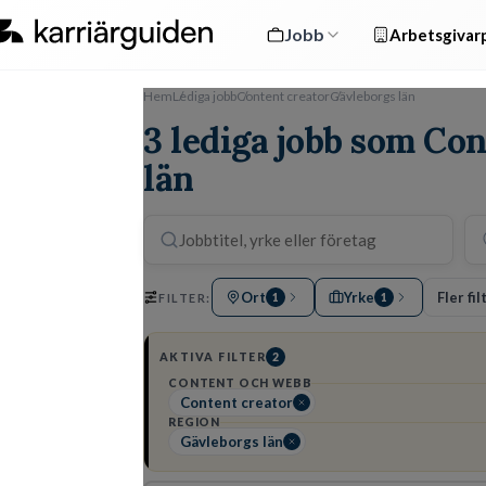
Jobb
Arbetsgivarp
Hem
Lediga jobb
Content creator
Gävleborgs län
3 lediga jobb som Co
län
Ort
Yrke
Fler fil
FILTER:
1
1
AKTIVA FILTER
2
CONTENT OCH WEBB
Content creator
REGION
Gävleborgs län