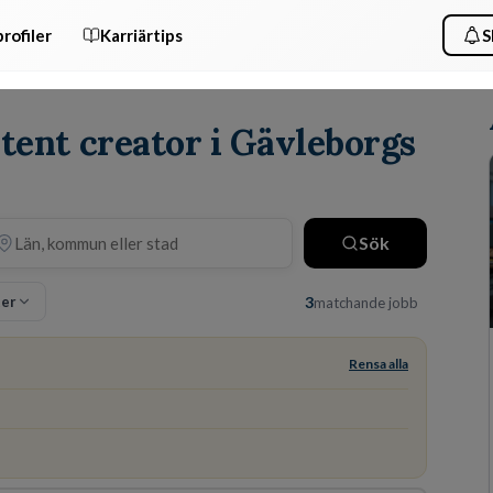
rofiler
Karriärtips
S
ntent creator i Gävleborgs
Sök
ter
3
matchande jobb
Rensa alla