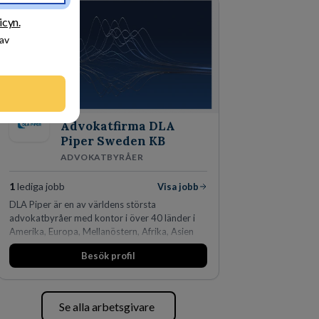
den största privata återförsäljaren av Volvo
Lastvagnar och finns representerade på 20
icyn.
orter i södra Sverige.
 av
Advokatfirma DLA
Piper Sweden KB
ADVOKATBYRÅER
1
lediga jobb
Visa jobb
DLA Piper är en av världens största
advokatbyråer med kontor i över 40 länder i
Amerika, Europa, Mellanöstern, Afrika, Asien
och Oceanien. Vi är specialister inom
Besök profil
affärsjuridikens alla områden och vi har några
av världens ledande bolag som klienter. Med
fler än 450 jurister på fem kontor i Stockholm,
Köpenhamn, Århus, Oslo och Helsingfors kan vi
Se alla arbetsgivare
på DLA Piper erbjuda våra klienter en unik,