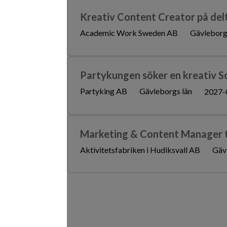
Kreativ Content Creator på delti
Academic Work Sweden AB
Gävleborg
Partykungen söker en kreativ S
Partyking AB
Gävleborgs län
2027-
Marketing & Content Manager ti
Aktivitetsfabriken i Hudiksvall AB
Gäv