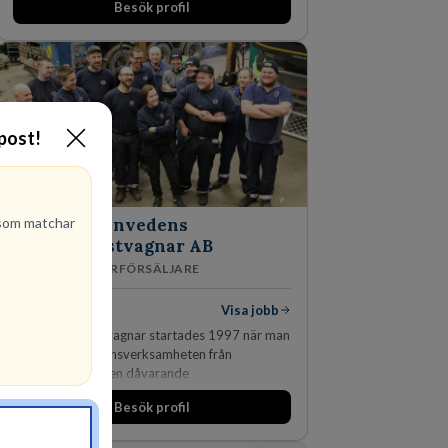
Besök profil
-post!
om matchar
Finnvedens
Lastvagnar AB
ÅTERFÖRSÄLJARE
1
lediga jobb
Visa jobb
Finnvedens Lastvagnar startades 1997 när man
särskilde lastvagnsverksamheten från
personbilar på den dåvarande
huvudanläggningen i Värnamo. Sedan dess har
Besök profil
man expanderat kraftigt genom ett antal
förvärv i närliggande distrikt.Idag är bolaget