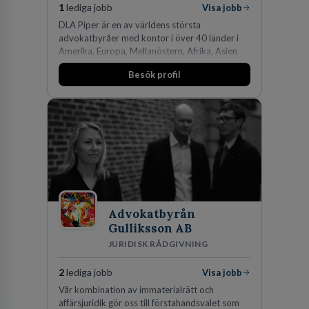
1
lediga jobb
Visa jobb
DLA Piper är en av världens största
advokatbyråer med kontor i över 40 länder i
Amerika, Europa, Mellanöstern, Afrika, Asien
och Oceanien. Vi är specialister inom
Besök profil
affärsjuridikens alla områden och vi har några
av världens ledande bolag som klienter. Med
fler än 450 jurister på fem kontor i Stockholm,
Köpenhamn, Århus, Oslo och Helsingfors kan vi
på DLA Piper erbjuda våra klienter en unik,
effektiv och gränsöverskridande nordisk
expertis. På vårt kontor i centrala Stockholm är
vi idag drygt 240 medarbetare.
Advokatbyrån
Gulliksson AB
JURIDISK RÅDGIVNING
2
lediga jobb
Visa jobb
Vår kombination av immaterialrätt och
affärsjuridik gör oss till förstahandsvalet som