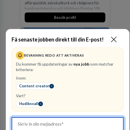
affärsjuridisk advokatbyrå och rådgivare för
kunskapsintensiva och idédrivna företag. Vår
expertis inom IP-tillgångar har gett oss en
Besök profil
marknadsledande position. Våra klienter väljer
oss för den kompetens som krävs för att
skydda, utveckla och kommersialisera
företagets viktigaste tillgångar.
Få senaste jobben direkt till din E-post!
BEVAKNING REDO ATT AKTIVERAS
Du kommer få uppdateringar av
nya jobb
som matchar
kriteriera:
Vattenfall AB
Inom:
ENERGI
Content creator
Vart?
305
lediga jobb
Visa jobb
Hos oss på Vattenfall får du möjlighet att ta
Hudiksvall
stegen som driver dig och utvecklingen framåt.
En av våra främsta utmaningar är att hitta nya,
effektiva och förnybara energikällor för
en hållbar framtid. För att lyckas behöver vi bli