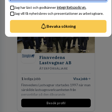
fler medarbetare som vill göra skillnad.
Besök profil
integritetspolicyn.
Jag har läst och godkänner
Jag vill få nyhetsbrev och presentationer av arbetsgivare.
Bevaka sökning
Finnvedens
Lastvagnar AB
ÅTERFÖRSÄLJARE
1
lediga jobb
Visa jobb
Finnvedens Lastvagnar startades 1997 när man
särskilde lastvagnsverksamheten från
personbilar på den dåvarande
huvudanläggningen i Värnamo. Sedan dess har
Besök profil
man expanderat kraftigt genom ett antal
förvärv i närliggande distrikt.Idag är bolaget