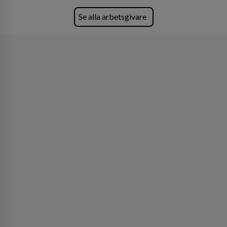
den största privata återförsäljaren av Volvo
Lastvagnar och finns representerade på 20
Se alla arbetsgivare
orter i södra Sverige.