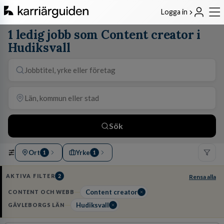
Logga in
1 ledig jobb som Content creator i
Hudiksvall
Sök
Ort
Yrke
1
1
AKTIVA FILTER
2
Rensa alla
Content creator
CONTENT OCH WEBB
Hudiksvall
GÄVLEBORGS LÄN