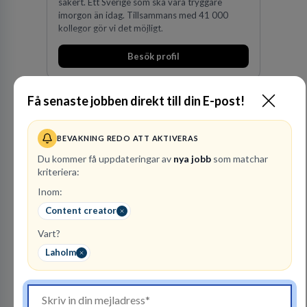
säkert. Ett Sverige som ska vara tryggare
imorgon än idag. Tillsammans med 41 000
kollegor gör vi det möjligt.
Besök profil
Få senaste jobben direkt till din E-post!
BEVAKNING REDO ATT AKTIVERAS
Du kommer få uppdateringar av
nya jobb
som matchar
kriteriera:
Inom:
Advokatbyrån
Gulliksson AB
Content creator
JURIDISK RÅDGIVNING
Vart?
2
lediga jobb
Laholm
Visa jobb
Vår kombination av immaterialrätt och
affärsjuridik gör oss till förstahandsvalet som
affärsjuridisk advokatbyrå och rådgivare för