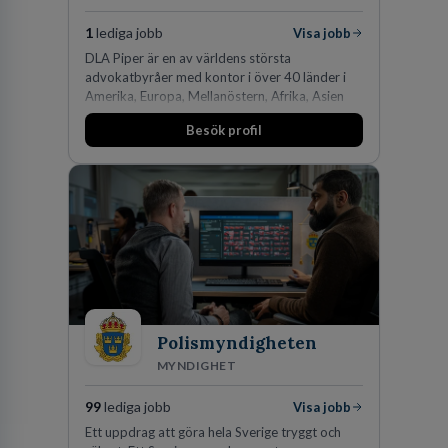
1
lediga jobb
Visa jobb
DLA Piper är en av världens största
advokatbyråer med kontor i över 40 länder i
Amerika, Europa, Mellanöstern, Afrika, Asien
och Oceanien. Vi är specialister inom
Besök profil
affärsjuridikens alla områden och vi har några
av världens ledande bolag som klienter. Med
fler än 450 jurister på fem kontor i Stockholm,
Köpenhamn, Århus, Oslo och Helsingfors kan vi
på DLA Piper erbjuda våra klienter en unik,
effektiv och gränsöverskridande nordisk
expertis. På vårt kontor i centrala Stockholm är
vi idag drygt 240 medarbetare.
Polismyndigheten
MYNDIGHET
99
lediga jobb
Visa jobb
Ett uppdrag att göra hela Sverige tryggt och