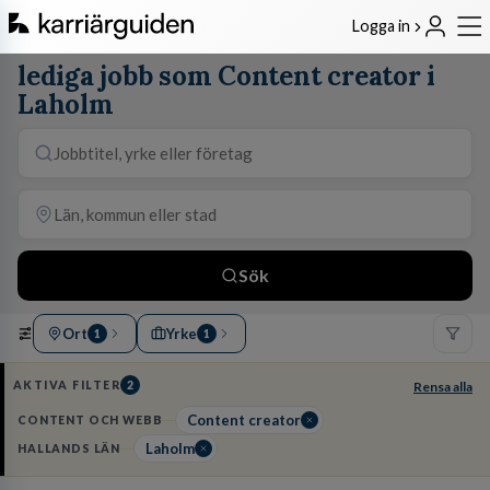
Logga in
lediga jobb som Content creator i
Laholm
Sök
Ort
Yrke
1
1
AKTIVA FILTER
2
Rensa alla
Content creator
CONTENT OCH WEBB
Laholm
HALLANDS LÄN