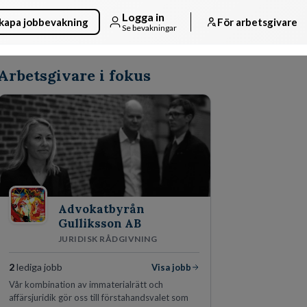
Logga in
kapa jobbevakning
För arbetsgivare
Se bevakningar
Arbetsgivare i fokus
Advokatbyrån
Gulliksson AB
JURIDISK RÅDGIVNING
2
lediga jobb
Visa jobb
Vår kombination av immaterialrätt och
affärsjuridik gör oss till förstahandsvalet som