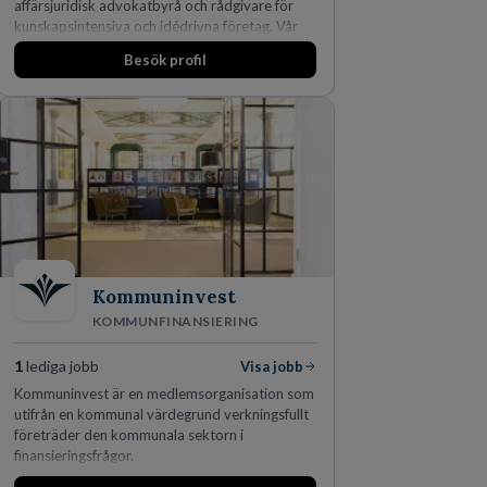
affärsjuridisk advokatbyrå och rådgivare för
kunskapsintensiva och idédrivna företag. Vår
expertis inom IP-tillgångar har gett oss en
Besök profil
marknadsledande position. Våra klienter väljer
oss för den kompetens som krävs för att
skydda, utveckla och kommersialisera
företagets viktigaste tillgångar.
Kommuninvest
KOMMUNFINANSIERING
1
lediga jobb
Visa jobb
Kommuninvest är en medlemsorganisation som
utifrån en kommunal värdegrund verkningsfullt
företräder den kommunala sektorn i
finansieringsfrågor.