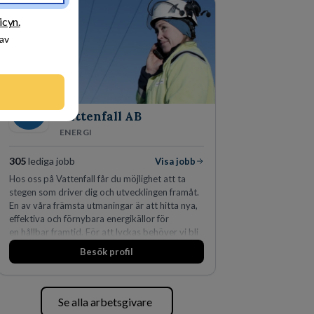
den största privata återförsäljaren av Volvo
Lastvagnar och finns representerade på 20
icyn.
orter i södra Sverige.
 av
Vattenfall AB
ENERGI
305
lediga jobb
Visa jobb
Hos oss på Vattenfall får du möjlighet att ta
stegen som driver dig och utvecklingen framåt.
En av våra främsta utmaningar är att hitta nya,
effektiva och förnybara energikällor för
en hållbar framtid. För att lyckas behöver vi bli
fler medarbetare som vill göra skillnad.
Besök profil
Se alla arbetsgivare