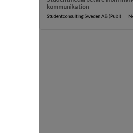
kommunikation
Studentconsulting Sweden AB (Publ)
No