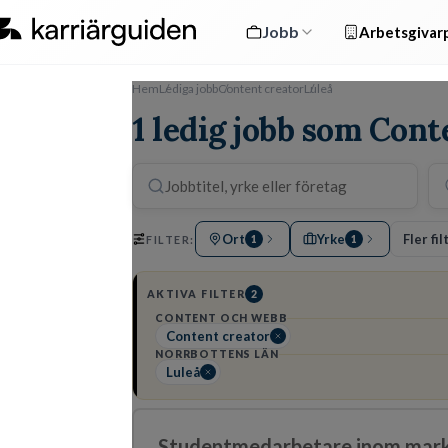
Jobb
Arbetsgivarp
Hem
Lediga jobb
Content creator
Luleå
1 ledig jobb som Cont
Ort
Yrke
Fler fil
FILTER:
1
1
AKTIVA FILTER
2
CONTENT OCH WEBB
Content creator
NORRBOTTENS LÄN
Luleå
Studentmedarbetare inom markn