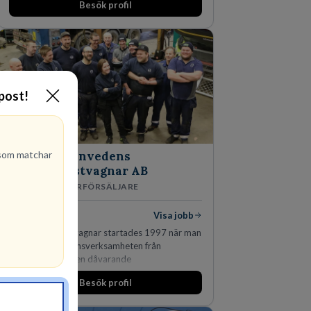
Besök profil
-post!
om matchar
Finnvedens
Lastvagnar AB
ÅTERFÖRSÄLJARE
1
lediga jobb
Visa jobb
Finnvedens Lastvagnar startades 1997 när man
särskilde lastvagnsverksamheten från
personbilar på den dåvarande
huvudanläggningen i Värnamo. Sedan dess har
Besök profil
man expanderat kraftigt genom ett antal
förvärv i närliggande distrikt.Idag är bolaget