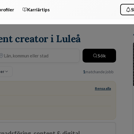
rofiler
Karriärtips
S
ent creator i Luleå
Sök
ter
1
matchande jobb
Rensa alla
adsföring, content & digital