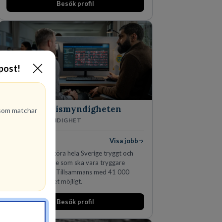
Besök profil
-post!
Polismyndigheten
om matchar
MYNDIGHET
95
lediga jobb
Visa jobb
Ett uppdrag att göra hela Sverige tryggt och
säkert. Ett Sverige som ska vara tryggare
imorgon än idag. Tillsammans med 41 000
kollegor gör vi det möjligt.
Besök profil