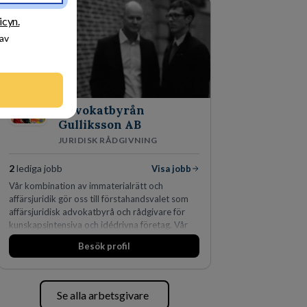
icyn.
 av
Advokatbyrån
Gulliksson AB
JURIDISK RÅDGIVNING
2
lediga jobb
Visa jobb
Vår kombination av immaterialrätt och
affärsjuridik gör oss till förstahandsvalet som
affärsjuridisk advokatbyrå och rådgivare för
kunskapsintensiva och idédrivna företag. Vår
expertis inom IP-tillgångar har gett oss en
Besök profil
marknadsledande position. Våra klienter väljer
oss för den kompetens som krävs för att
skydda, utveckla och kommersialisera
företagets viktigaste tillgångar.
Se alla arbetsgivare