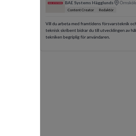
BAE Systems Hägglunds
Örnsköld
Content Creator
Redaktör
Vill du arbeta med framtidens försvarsteknik och
teknisk skribent bidrar du till utvecklingen av 
tekniken begriplig för användaren.