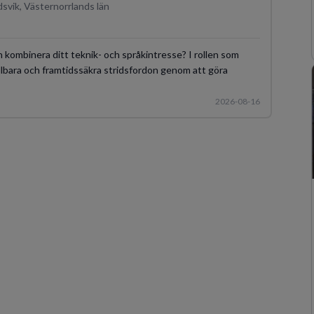
svik, Västernorrlands län
 kombinera ditt teknik- och språkintresse? I rollen som
hållbara och framtidssäkra stridsfordon genom att göra
2026-08-16