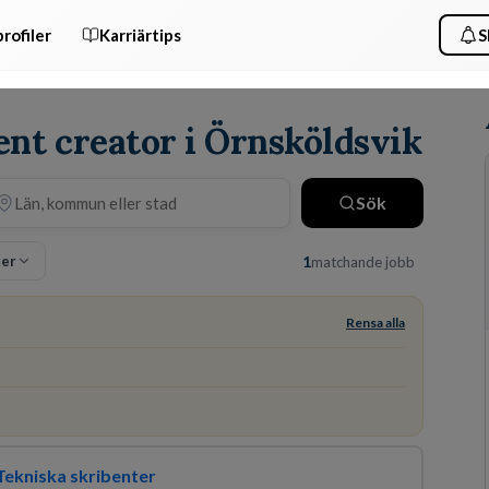
rofiler
Karriärtips
S
ent creator i Örnsköldsvik
Sök
ter
1
matchande jobb
Rensa alla
ekniska skribenter