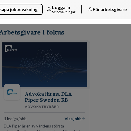
Logga in
kapa jobbevakning
För arbetsgivare
Se bevakningar
Arbetsgivare i fokus
Advokatfirma DLA
Piper Sweden KB
ADVOKATBYRÅER
1
lediga jobb
Visa jobb
DLA Piper är en av världens största