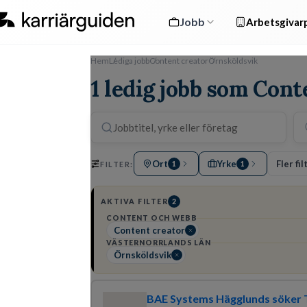
Jobb
Arbetsgivarp
Hem
Lediga jobb
Content creator
Örnsköldsvik
1 ledig jobb som Cont
Ort
Yrke
Fler fil
FILTER:
1
1
AKTIVA FILTER
2
CONTENT OCH WEBB
Content creator
VÄSTERNORRLANDS LÄN
Örnsköldsvik
BAE Systems Hägglunds söker T