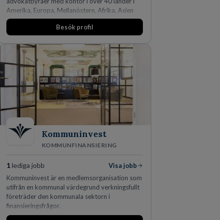
advokatbyråer med kontor i över 40 länder i
Amerika, Europa, Mellanöstern, Afrika, Asien
och Oceanien. Vi är specialister inom
Besök profil
affärsjuridikens alla områden och vi har några
av världens ledande bolag som klienter. Med
fler än 450 jurister på fem kontor i Stockholm,
Köpenhamn, Århus, Oslo och Helsingfors kan vi
på DLA Piper erbjuda våra klienter en unik,
effektiv och gränsöverskridande nordisk
expertis. På vårt kontor i centrala Stockholm är
vi idag drygt 240 medarbetare.
Kommuninvest
KOMMUNFINANSIERING
1
lediga jobb
Visa jobb
Kommuninvest är en medlemsorganisation som
utifrån en kommunal värdegrund verkningsfullt
företräder den kommunala sektorn i
finansieringsfrågor.