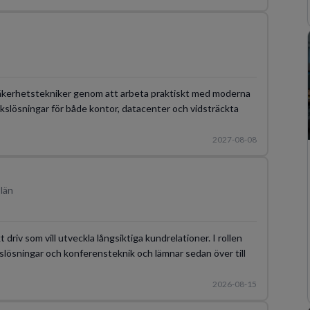
m säkerhetstekniker genom att arbeta praktiskt med moderna
kslösningar för både kontor, datacenter och vidsträckta
2027-08-08
län
driv som vill utveckla långsiktiga kundrelationer. I rollen
slösningar och konferensteknik och lämnar sedan över till
2026-08-15