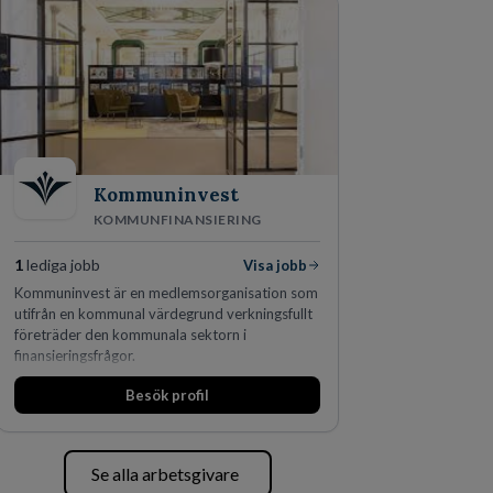
Kommuninvest
KOMMUNFINANSIERING
1
lediga jobb
Visa jobb
Kommuninvest är en medlemsorganisation som
utifrån en kommunal värdegrund verkningsfullt
företräder den kommunala sektorn i
finansieringsfrågor.
Besök profil
Se alla arbetsgivare