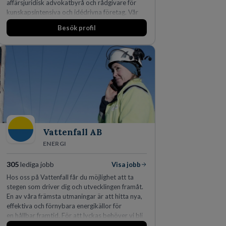
affärsjuridisk advokatbyrå och rådgivare för
kunskapsintensiva och idédrivna företag. Vår
expertis inom IP-tillgångar har gett oss en
Besök profil
marknadsledande position. Våra klienter väljer
oss för den kompetens som krävs för att
skydda, utveckla och kommersialisera
företagets viktigaste tillgångar.
Vattenfall AB
ENERGI
305
lediga jobb
Visa jobb
Hos oss på Vattenfall får du möjlighet att ta
stegen som driver dig och utvecklingen framåt.
En av våra främsta utmaningar är att hitta nya,
effektiva och förnybara energikällor för
en hållbar framtid. För att lyckas behöver vi bli
fler medarbetare som vill göra skillnad.