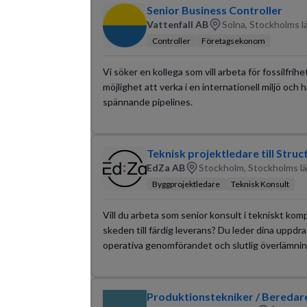
Senior Business Controller
Vattenfall AB
Solna, Stockholms l
Controller
Företagsekonom
Vi söker en kollega som vill arbeta för fossilfrih
möjlighet att verka i en internationell miljö och
spännande pipelines.
Teknisk projektledare till Struc
EdZa AB
Stockholm, Stockholms l
Byggprojektledare
Teknisk Konsult
Vill du arbeta som senior konsult i tekniskt komp
skeden till färdig leverans? Du leder dina uppdra
operativa genomförandet och slutlig överlämnin
Produktionstekniker / Beredare