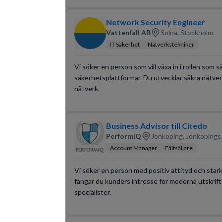
Network Security Engineer
Vattenfall AB
Solna, Stockholm
IT Säkerhet
Nätverkstekniker
Vi söker en person som vill växa in i rollen so
säkerhetsplattformar. Du utvecklar säkra nätver
nätverk.
Business Advisor till Citedo
PerformIQ
Jönköping, Jönköpings 
Account Manager
Fältsäljare
Vi söker en person med positiv attityd och starkt 
fångar du kunders intresse för moderna utskrift
specialister.