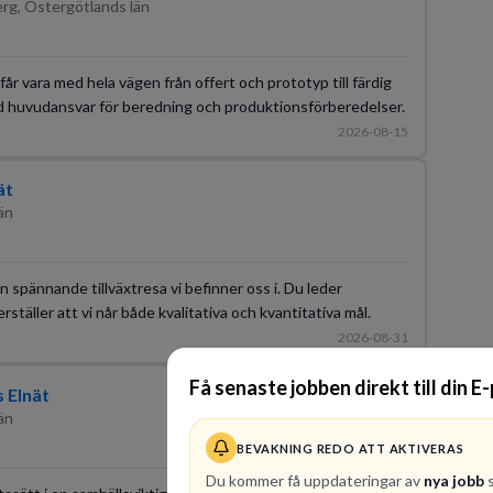
rg, Östergötlands län
 får vara med hela vägen från offert och prototyp till färdig
ed huvudansvar för beredning och produktionsförberedelser.
2026-08-15
ät
än
n spännande tillväxtresa vi befinner oss i. Du leder
täller att vi når både kvalitativa och kvantitativa mål.
2026-08-31
Få senaste jobben direkt till din E
 Elnät
än
BEVAKNING REDO ATT AKTIVERAS
Du kommer få uppdateringar av
nya jobb
s