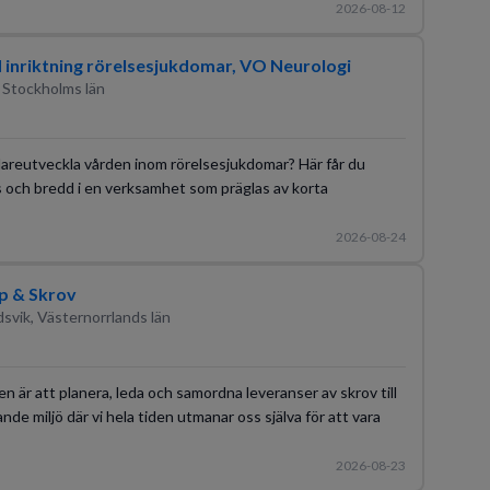
2026-08-12
d inriktning rörelsesjukdomar, VO Neurologi
 Stockholms län
idareutveckla vården inom rörelsesjukdomar? Här får du
s och bredd i en verksamhet som präglas av korta
2026-08-24
p & Skrov
svik, Västernorrlands län
ten är att planera, leda och samordna leveranser av skrov till
nde miljö där vi hela tiden utmanar oss själva för att vara
2026-08-23