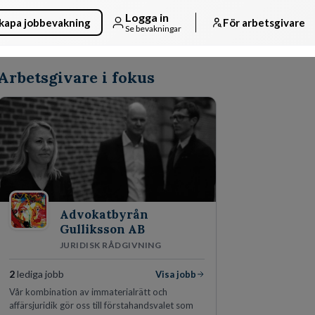
Logga in
kapa jobbevakning
För arbetsgivare
Se bevakningar
Arbetsgivare i fokus
Advokatbyrån
Gulliksson AB
JURIDISK RÅDGIVNING
2
lediga jobb
Visa jobb
Vår kombination av immaterialrätt och
affärsjuridik gör oss till förstahandsvalet som