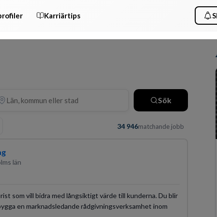
rofiler
Karriärtips
S
Sök
34 946
matchande jobb
ag
lms län
st som vill bidra med långsiktigt värde till kunderna. Du blir
t bygga en marknadsledande rådgivningsverksamhet inom