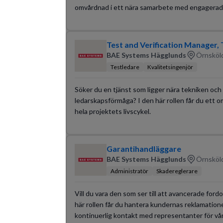
omvårdnad i ett nära samarbete med engagerade
Test and Verification Manager
BAE Systems Hägglunds
Örnsköld
Testledare
Kvalitetsingenjör
Söker du en tjänst som ligger nära tekniken och 
ledarskapsförmåga? I den här rollen får du ett 
hela projektets livscykel.
Garantihandläggare
BAE Systems Hägglunds
Örnsköld
Administratör
Skadereglerare
Vill du vara den som ser till att avancerade ford
här rollen får du hantera kundernas reklamation
kontinuerlig kontakt med representanter för vå