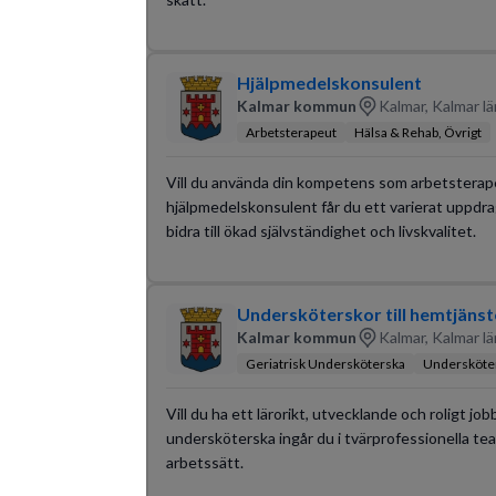
Hjälpmedelskonsulent
Kalmar kommun
Kalmar, Kalmar lä
Arbetsterapeut
Hälsa & Rehab, Övrigt
Vill du använda din kompetens som arbetsterapeut
hjälpmedelskonsulent får du ett varierat uppdra
bidra till ökad självständighet och livskvalitet.
Undersköterskor till hemtjänst
Kalmar kommun
Kalmar, Kalmar lä
Geriatrisk Undersköterska
Undersköte
Vill du ha ett lärorikt, utvecklande och roligt jo
undersköterska ingår du i tvärprofessionella tea
arbetssätt.