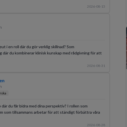
2026-08-15
n
 i en roll där du gör verklig skillnad? Som
g där du kombinerar klinisk kunskap med rådgivning för att
2026-08-31
en
n
rska
bb där du får bidra med dina perspektiv? I rollen som
m som tillsammans arbetar för att ständigt förbättra våra
2026-08-28