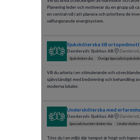
Vill du driva utvecklingen av människor och arb
Planering leder och motiverar du en grupp på c
en central roll i att planera och prioritera de i
välfungerande energisystem.
Sjuksköterska till ortopedmott
Danderyds Sjukhus AB
Danderyd,
Sjuksköterska
Övriga Specialistsjukskö
Vill du arbeta i en stimulerande och utvecklande 
självständigt med bedömning och behandling av 
moderna lokaler.
Undersköterska med erfarenhet
Danderyds Sjukhus AB
Danderyd,
Specialistundersköterska
Undersköter
Trivs du i en miljö där tempot är högt och ingen 