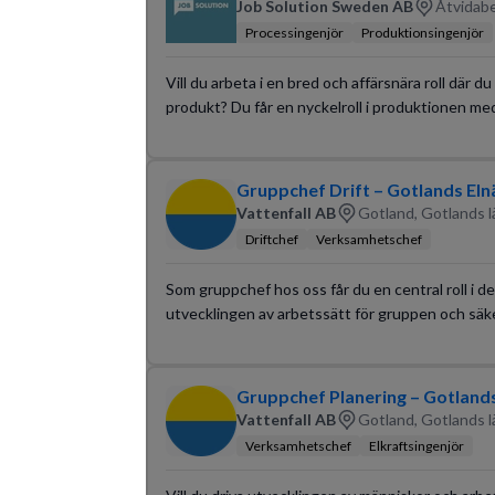
Job Solution Sweden AB
Åtvidabe
Processingenjör
Produktionsingenjör
Vill du arbeta i en bred och affärsnära roll där du
produkt? Du får en nyckelroll i produktionen m
Gruppchef Drift – Gotlands Eln
Vattenfall AB
Gotland, Gotlands l
Driftchef
Verksamhetschef
Som gruppchef hos oss får du en central roll i de
utvecklingen av arbetssätt för gruppen och säkers
Gruppchef Planering – Gotlands
Vattenfall AB
Gotland, Gotlands l
Verksamhetschef
Elkraftsingenjör