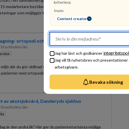
etssätt i en samhällsviktig verksamhet? Som gruppchef för
kriteriera:
a 15 medarbetare bestående av planeringsingenjörer. Du får
Inom:
nvesteringar som möjliggör klimatomställningen och ett
Content creator
2026-08-31
agning- ortopedi och sårvård
 Stockholms län
integritetspol
Jag har läst och godkänner
terskor
Jag vill få nyhetsbrev och presentationer
miljö där du gör skillnad varje dag? Här får du arbeta
arbetsgivare.
patienter med ortopediska diagnoser i helt nya och
Bevaka sökning
2026-08-17
 av akutsjukvård, Danderyds sjukhus
 Stockholms län
ska
dag är den andra lik? Här ger du patienterna bästa möjliga