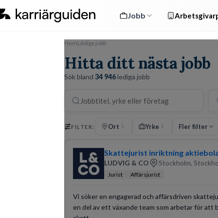
Jobb
Arbetsgivarp
Hem
Lediga jobb
Hitta ditt nästa jobb
Sök bland
34 946
lediga jobb
Ort
Yrke
Fler filter
FILTER:
Skattejurist inriktning aktiebol
LUDVIG & CO
Stockholm, Stockho
Jurist
Affärsjurist
Vi söker en engagerad och affärsdriven skattejuri
en del av ett växande team som arbetar för at
skatt.