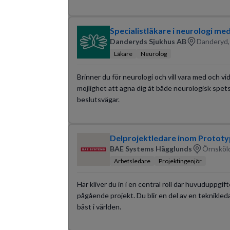
Specialistläkare i neurologi me
Danderyds Sjukhus AB
Danderyd,
Läkare
Neurolog
Brinner du för neurologi och vill vara med och v
möjlighet att ägna dig åt både neurologisk spet
beslutsvägar.
Delprojektledare inom Prototy
BAE Systems Hägglunds
Örnsköld
Arbetsledare
Projektingenjör
Här kliver du in i en central roll där huvuduppgif
pågående projekt. Du blir en del av en teknikleda
bäst i världen.