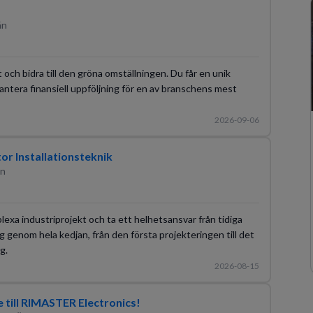
än
et och bidra till den gröna omställningen. Du får en unik
 hantera finansiell uppföljning för en av branschens mest
2026-09-06
tor Installationsteknik
än
lexa industriprojekt och ta ett helhetsansvar från tidiga
g genom hela kedjan, från den första projekteringen till det
g.
2026-08-15
 till RIMASTER Electronics!