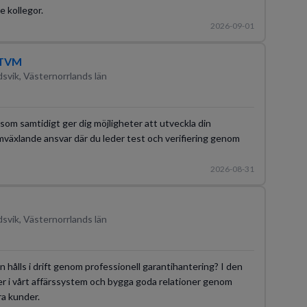
 kollegor.
2026-09-01
, TVM
svik, Västernorrlands län
som samtidigt ger dig möjligheter att utveckla din
omväxlande ansvar där du leder test och verifiering genom
2026-08-31
svik, Västernorrlands län
on hålls i drift genom professionell garantihantering? I den
er i vårt affärssystem och bygga goda relationer genom
ra kunder.