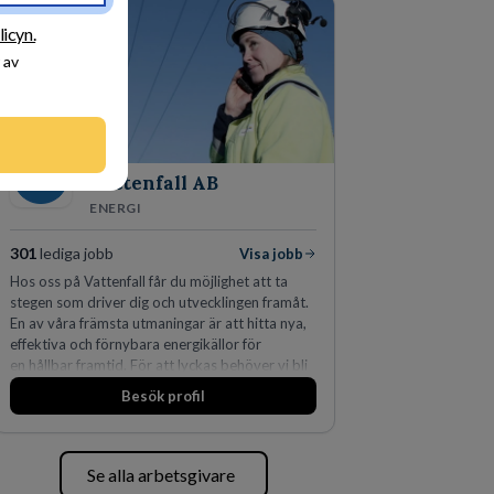
den största privata återförsäljaren av Volvo
Lastvagnar och finns representerade på 20
licyn.
orter i södra Sverige.
 av
Vattenfall AB
ENERGI
301
lediga jobb
Visa jobb
Hos oss på Vattenfall får du möjlighet att ta
stegen som driver dig och utvecklingen framåt.
En av våra främsta utmaningar är att hitta nya,
effektiva och förnybara energikällor för
en hållbar framtid. För att lyckas behöver vi bli
fler medarbetare som vill göra skillnad.
Besök profil
Se alla arbetsgivare