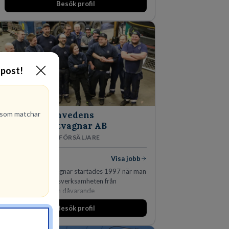
Besök profil
-post!
som matchar
Finnvedens
Lastvagnar AB
ÅTERFÖRSÄLJARE
1
lediga jobb
Visa jobb
Finnvedens Lastvagnar startades 1997 när man
särskilde lastvagnsverksamheten från
personbilar på den dåvarande
huvudanläggningen i Värnamo. Sedan dess har
Besök profil
man expanderat kraftigt genom ett antal
förvärv i närliggande distrikt.Idag är bolaget