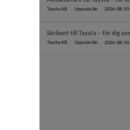
Taysta AB
Uppsala län
2026-08-10
Skribent till Taysta – för dig s
Taysta AB
Uppsala län
2026-08-10