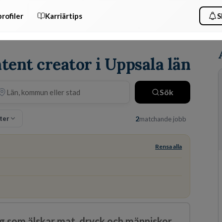
rofiler
Karriärtips
S
tent creator i Uppsala län
Sök
lter
2
matchande jobb
Rensa alla
ig som älskar mat, dryck och människor