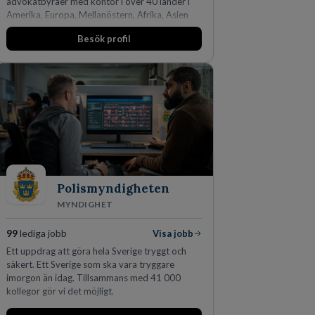
advokatbyråer med kontor i över 40 länder i
Amerika, Europa, Mellanöstern, Afrika, Asien
och Oceanien. Vi är specialister inom
Besök profil
affärsjuridikens alla områden och vi har några
av världens ledande bolag som klienter. Med
fler än 450 jurister på fem kontor i Stockholm,
Köpenhamn, Århus, Oslo och Helsingfors kan vi
på DLA Piper erbjuda våra klienter en unik,
effektiv och gränsöverskridande nordisk
expertis. På vårt kontor i centrala Stockholm är
vi idag drygt 240 medarbetare.
Polismyndigheten
MYNDIGHET
99
lediga jobb
Visa jobb
Ett uppdrag att göra hela Sverige tryggt och
säkert. Ett Sverige som ska vara tryggare
imorgon än idag. Tillsammans med 41 000
kollegor gör vi det möjligt.