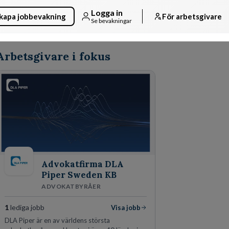
Logga in
kapa jobbevakning
För arbetsgivare
Se bevakningar
Arbetsgivare i fokus
Advokatfirma DLA
Piper Sweden KB
ADVOKATBYRÅER
1
lediga jobb
Visa jobb
DLA Piper är en av världens största