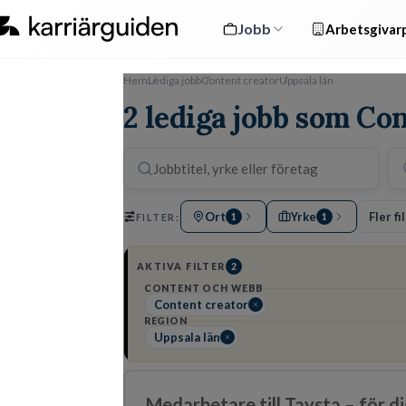
Jobb
Arbetsgivarp
Hem
Lediga jobb
Content creator
Uppsala län
2 lediga jobb som Con
Ort
Yrke
Fler fi
FILTER:
1
1
AKTIVA FILTER
2
CONTENT OCH WEBB
Content creator
REGION
Uppsala län
Medarbetare till Taysta – för d