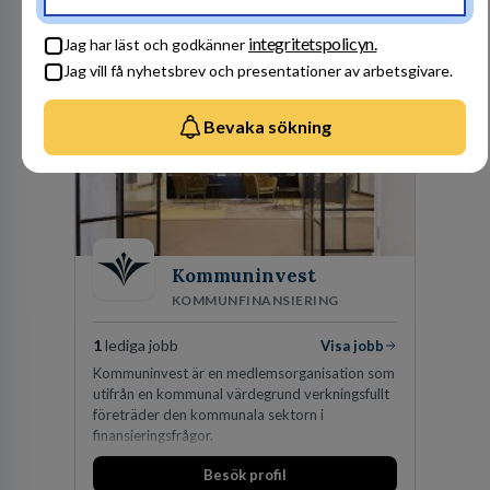
en hållbar framtid. För att lyckas behöver vi bli
fler medarbetare som vill göra skillnad.
Besök profil
integritetspolicyn.
Jag har läst och godkänner
Jag vill få nyhetsbrev och presentationer av arbetsgivare.
Bevaka sökning
Kommuninvest
KOMMUNFINANSIERING
1
lediga jobb
Visa jobb
Kommuninvest är en medlemsorganisation som
utifrån en kommunal värdegrund verkningsfullt
företräder den kommunala sektorn i
finansieringsfrågor.
Besök profil