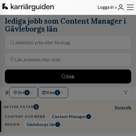
Logga in
lediga jobb som Content Manager i
Gävleborgs län
Sök
Ort
Yrke
1
1
AKTIVA FILTER
2
Rensa alla
Content Manager
CONTENT OCH WEBB
Gävleborgs län
REGION