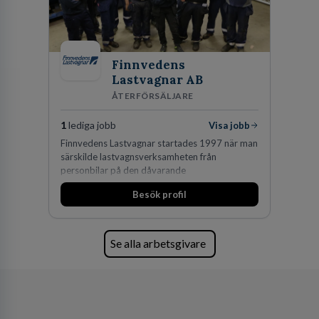
vi idag drygt 240 medarbetare.
Finnvedens
Lastvagnar AB
ÅTERFÖRSÄLJARE
1
lediga jobb
Visa jobb
Finnvedens Lastvagnar startades 1997 när man
särskilde lastvagnsverksamheten från
personbilar på den dåvarande
huvudanläggningen i Värnamo. Sedan dess har
Besök profil
man expanderat kraftigt genom ett antal
förvärv i närliggande distrikt.Idag är bolaget
den största privata återförsäljaren av Volvo
Lastvagnar och finns representerade på 20
Se alla arbetsgivare
orter i södra Sverige.