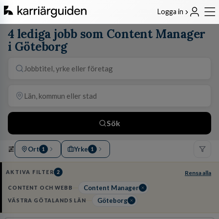
Logga in
4 lediga jobb som Content Manager
i Göteborg
Sök
Ort
Yrke
1
1
AKTIVA FILTER
2
Rensa alla
Content Manager
CONTENT OCH WEBB
Göteborg
VÄSTRA GÖTALANDS LÄN