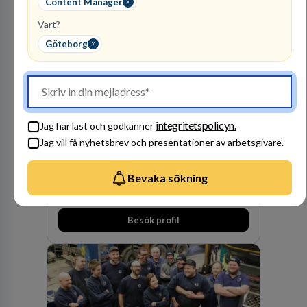
Content Manager
Vart?
Göteborg
Advokatfirma DLA
Piper Sweden KB
integritetspolicyn.
Jag har läst och godkänner
ADVOKATBYRÅER
Jag vill få nyhetsbrev och presentationer av arbetsgivare.
1
lediga jobb
Visa jobb
DLA Piper är en av världens största
Bevaka sökning
advokatbyråer med kontor i över 40 länder i
Amerika, Europa, Mellanöstern, Afrika, Asien
och Oceanien. Vi är specialister inom
Besök profil
affärsjuridikens alla områden och vi har några
av världens ledande bolag som klienter. Med
fler än 450 jurister på fem kontor i Stockholm,
Köpenhamn, Århus, Oslo och Helsingfors kan vi
på DLA Piper erbjuda våra klienter en unik,
effektiv och gränsöverskridande nordisk
expertis. På vårt kontor i centrala Stockholm är