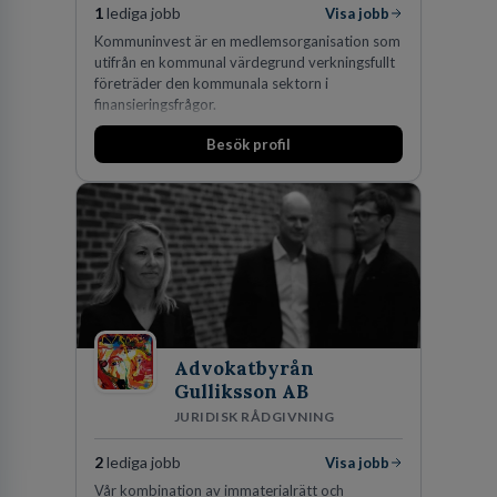
1
lediga jobb
Visa jobb
Kommuninvest är en medlemsorganisation som
utifrån en kommunal värdegrund verkningsfullt
företräder den kommunala sektorn i
finansieringsfrågor.
Besök profil
Advokatbyrån
Gulliksson AB
JURIDISK RÅDGIVNING
2
lediga jobb
Visa jobb
Vår kombination av immaterialrätt och