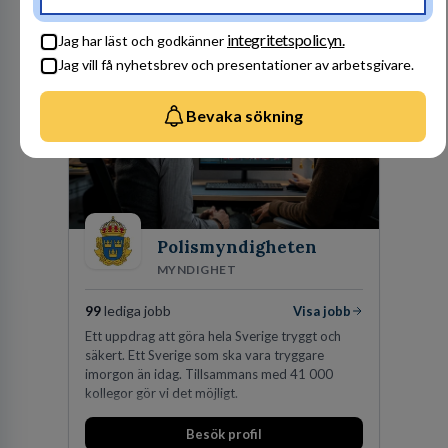
en hållbar framtid. För att lyckas behöver vi bli
fler medarbetare som vill göra skillnad.
Besök profil
integritetspolicyn.
Jag har läst och godkänner
Jag vill få nyhetsbrev och presentationer av arbetsgivare.
Bevaka sökning
Polismyndigheten
MYNDIGHET
99
lediga jobb
Visa jobb
Ett uppdrag att göra hela Sverige tryggt och
säkert. Ett Sverige som ska vara tryggare
imorgon än idag. Tillsammans med 41 000
kollegor gör vi det möjligt.
Besök profil