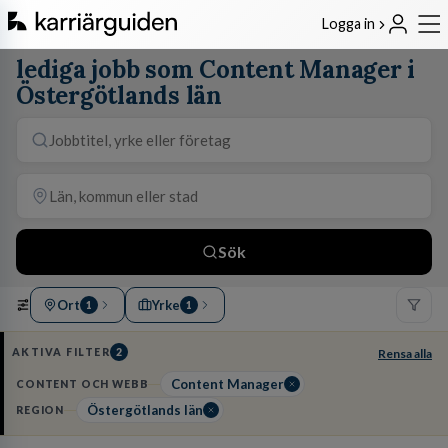
Logga in
lediga jobb som Content Manager i
Östergötlands län
Sök
Ort
Yrke
1
1
AKTIVA FILTER
2
Rensa alla
Content Manager
CONTENT OCH WEBB
Östergötlands län
REGION