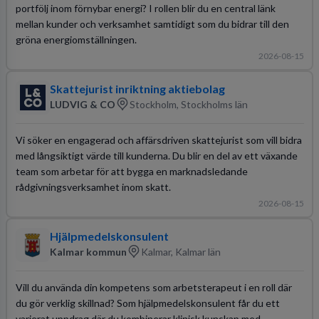
portfölj inom förnybar energi? I rollen blir du en central länk
mellan kunder och verksamhet samtidigt som du bidrar till den
gröna energiomställningen.
2026-08-15
Skattejurist inriktning aktiebolag
LUDVIG & CO
Stockholm, Stockholms län
Vi söker en engagerad och affärsdriven skattejurist som vill bidra
med långsiktigt värde till kunderna. Du blir en del av ett växande
team som arbetar för att bygga en marknadsledande
rådgivningsverksamhet inom skatt.
2026-08-15
Hjälpmedelskonsulent
Kalmar kommun
Kalmar, Kalmar län
Vill du använda din kompetens som arbetsterapeut i en roll där
du gör verklig skillnad? Som hjälpmedelskonsulent får du ett
varierat uppdrag där du kombinerar klinisk kunskap med