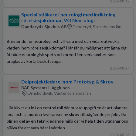
2026-08-12
Specialistläkare i neurologi med inriktning
rörelsesjukdomar, VO Neurologi
Danderyds Sjukhus AB
Danderyd, Stockholms län
Brinner du för neurologi och vill vara med och vidareutveckla
vården inom rörelsesjukdomar? Här får du möjlighet att ägna dig
åt både neurologisk spets och bredd i en verksamhet som
präglas av korta beslutsvägar.
2026-08-24
Delprojektledare inom Prototyp & Skrov
BAE Systems Hägglunds
Örnsköldsvik, Västernorrlands län
Här kliver du in i en central roll där huvuduppgiften är att planera,
leda och samordna leveranser av skrov till pågående projekt. Du
blir en del av en teknikledande miljö där vi hela tiden utmanar oss
själva för att vara bäst i världen.
2026-08-23