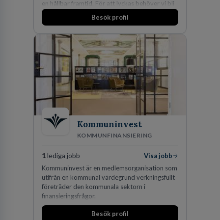
en hållbar framtid. För att lyckas behöver vi bli
fler medarbetare som vill göra skillnad.
Besök profil
Kommuninvest
KOMMUNFINANSIERING
1
lediga jobb
Visa jobb
Kommuninvest är en medlemsorganisation som
utifrån en kommunal värdegrund verkningsfullt
företräder den kommunala sektorn i
finansieringsfrågor.
Besök profil