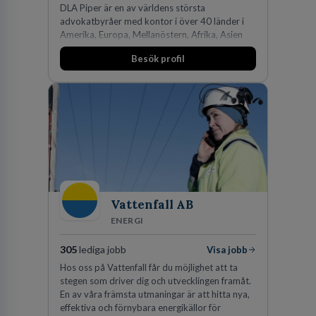
DLA Piper är en av världens största
advokatbyråer med kontor i över 40 länder i
Amerika, Europa, Mellanöstern, Afrika, Asien
och Oceanien. Vi är specialister inom
Besök profil
affärsjuridikens alla områden och vi har några
av världens ledande bolag som klienter. Med
fler än 450 jurister på fem kontor i Stockholm,
Köpenhamn, Århus, Oslo och Helsingfors kan vi
på DLA Piper erbjuda våra klienter en unik,
effektiv och gränsöverskridande nordisk
expertis. På vårt kontor i centrala Stockholm är
vi idag drygt 240 medarbetare.
Vattenfall AB
ENERGI
305
lediga jobb
Visa jobb
Hos oss på Vattenfall får du möjlighet att ta
stegen som driver dig och utvecklingen framåt.
En av våra främsta utmaningar är att hitta nya,
effektiva och förnybara energikällor för