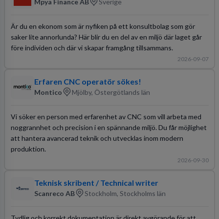
Mpya Finance AB
Sverige
Är du en ekonom som är nyfiken på ett konsultbolag som gör
saker lite annorlunda? Här blir du en del av en miljö där laget går
före individen och där vi skapar framgång tillsammans.
2026-09-07
Erfaren CNC operatör sökes!
Montico
Mjölby, Östergötlands län
Vi söker en person med erfarenhet av CNC som vill arbeta med
noggrannhet och precision i en spännande miljö. Du får möjlighet
att hantera avancerad teknik och utvecklas inom modern
produktion.
2026-09-30
Teknisk skribent / Technical writer
Scanreco AB
Stockholm, Stockholms län
Tydlig och korrekt dokumentation är direkt avgörande för att