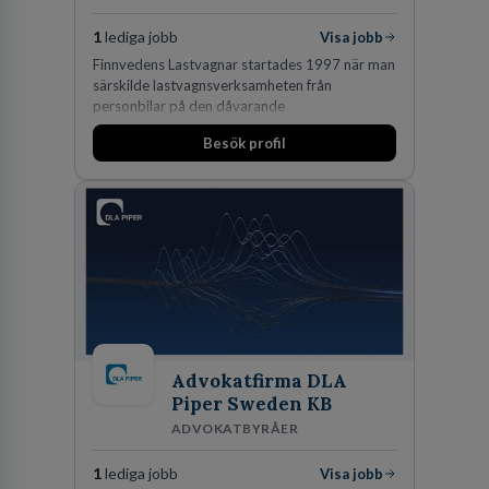
1
lediga jobb
Visa jobb
Finnvedens Lastvagnar startades 1997 när man
särskilde lastvagnsverksamheten från
personbilar på den dåvarande
huvudanläggningen i Värnamo. Sedan dess har
Besök profil
man expanderat kraftigt genom ett antal
förvärv i närliggande distrikt.Idag är bolaget
den största privata återförsäljaren av Volvo
Lastvagnar och finns representerade på 20
orter i södra Sverige.
Advokatfirma DLA
Piper Sweden KB
ADVOKATBYRÅER
1
lediga jobb
Visa jobb