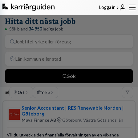
Logga in
Hitta ditt nästa jobb
Sök bland
34 950
lediga jobb
Sök
Ort
Yrke
Senior Accountant | RES Renewable Norden |
Göteborg
Mpya Finance AB
Göteborg, Västra Götalands län
Vill du utveckla den finansiella förvaltningen av en växande