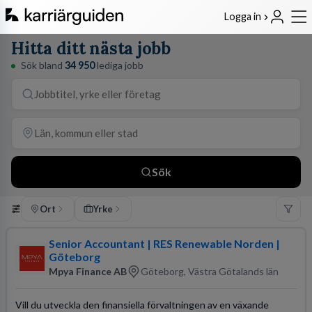
Logga in
Hitta ditt nästa jobb
Sök bland
34 950
lediga jobb
Sök
Ort
Yrke
Senior Accountant | RES Renewable Norden |
Göteborg
Mpya Finance AB
Göteborg, Västra Götalands län
Vill du utveckla den finansiella förvaltningen av en växande