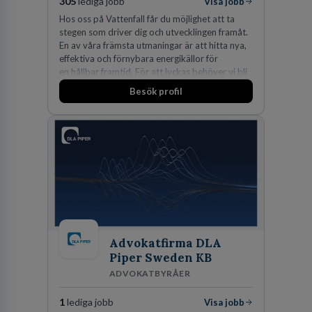
305
lediga jobb
Visa jobb
Hos oss på Vattenfall får du möjlighet att ta
stegen som driver dig och utvecklingen framåt.
En av våra främsta utmaningar är att hitta nya,
effektiva och förnybara energikällor för
en hållbar framtid. För att lyckas behöver vi bli
fler medarbetare som vill göra skillnad.
Besök profil
Advokatfirma DLA
Piper Sweden KB
ADVOKATBYRÅER
1
lediga jobb
Visa jobb