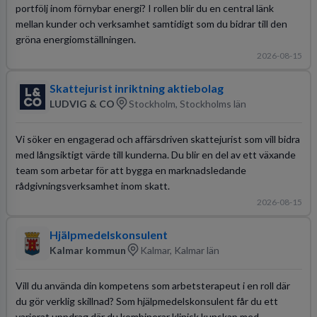
portfölj inom förnybar energi? I rollen blir du en central länk
mellan kunder och verksamhet samtidigt som du bidrar till den
gröna energiomställningen.
2026-08-15
Skattejurist inriktning aktiebolag
LUDVIG & CO
Stockholm, Stockholms län
Vi söker en engagerad och affärsdriven skattejurist som vill bidra
med långsiktigt värde till kunderna. Du blir en del av ett växande
team som arbetar för att bygga en marknadsledande
rådgivningsverksamhet inom skatt.
2026-08-15
Hjälpmedelskonsulent
Kalmar kommun
Kalmar, Kalmar län
Vill du använda din kompetens som arbetsterapeut i en roll där
du gör verklig skillnad? Som hjälpmedelskonsulent får du ett
varierat uppdrag där du kombinerar klinisk kunskap med