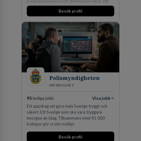
kunskapsintensiva och idédrivna företag. Vår
expertis inom IP-tillgångar har gett oss en
Besök profil
marknadsledande position. Våra klienter väljer
oss för den kompetens som krävs för att
skydda, utveckla och kommersialisera
företagets viktigaste tillgångar.
Polismyndigheten
MYNDIGHET
95
lediga jobb
Visa jobb
Ett uppdrag att göra hela Sverige tryggt och
säkert. Ett Sverige som ska vara tryggare
imorgon än idag. Tillsammans med 41 000
kollegor gör vi det möjligt.
Besök profil