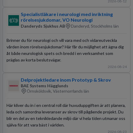
2026-08-12
Specialistläkare i neurologi med inriktning
rörelsesjukdomar, VO Neurologi
Danderyds Sjukhus AB
Danderyd, Stockholms län
Brinner du för neurologi och vill vara med och vidareutveckla
vården inom rörelsesjukdomar? Här får du möjlighet att ägna dig
åt både neurologisk spets och bredd i en verksamhet som
präglas av korta beslutsvägar.
2026-08-24
Delprojektledare inom Prototyp & Skrov
BAE Systems Hägglunds
Örnsköldsvik, Västernorrlands län
Här kliver du in i en central roll där huvuduppgiften är att planera,
leda och samordna leveranser av skrov till pågående projekt. Du
blir en del av en teknikledande miljö där vi hela tiden utmanar oss
själva för att vara bäst i världen.
2026-08-23