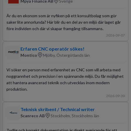
Mpya Finance AB
Sverige
Är du en ekonom som är nyfiken på ett konsultbolag som gör
saker lite annorlunda? Här blir du en del av en miljö där laget går
före individen och där vi skapar framgång tillsammans.
2026-09-07
Erfaren CNC operatör sökes!
Montico
Mjölby, Östergötlands län
Vi söker en person med erfarenhet av CNC som vill arbeta med
noggrannhet och precision i en spännande miljö. Du får möjlighet
att hantera avancerad teknik och utvecklas inom modern
produktion.
2026-09-30
Teknisk skribent / Technical writer
Scanreco AB
Stockholm, Stockholms län
Tydlig och korrekt dokumentation är direkt avgörande för att