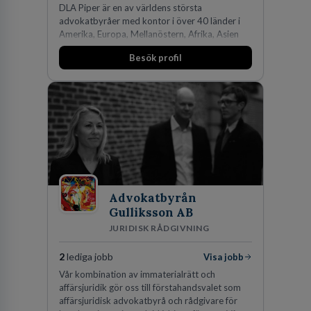
DLA Piper är en av världens största
advokatbyråer med kontor i över 40 länder i
Amerika, Europa, Mellanöstern, Afrika, Asien
och Oceanien. Vi är specialister inom
Besök profil
affärsjuridikens alla områden och vi har några
av världens ledande bolag som klienter. Med
fler än 450 jurister på fem kontor i Stockholm,
Köpenhamn, Århus, Oslo och Helsingfors kan vi
på DLA Piper erbjuda våra klienter en unik,
effektiv och gränsöverskridande nordisk
expertis. På vårt kontor i centrala Stockholm är
vi idag drygt 240 medarbetare.
Advokatbyrån
Gulliksson AB
JURIDISK RÅDGIVNING
2
lediga jobb
Visa jobb
Vår kombination av immaterialrätt och
affärsjuridik gör oss till förstahandsvalet som
affärsjuridisk advokatbyrå och rådgivare för