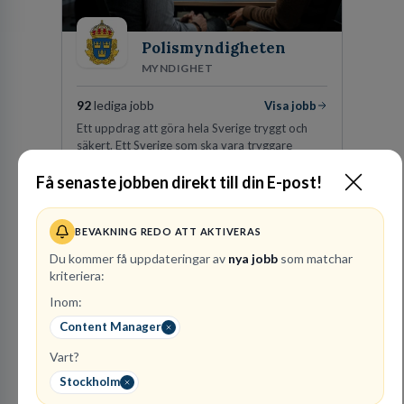
Polismyndigheten
MYNDIGHET
92
lediga jobb
Visa jobb
Ett uppdrag att göra hela Sverige tryggt och
säkert. Ett Sverige som ska vara tryggare
imorgon än idag. Tillsammans med 41 000
Få senaste jobben direkt till din E-post!
kollegor gör vi det möjligt.
Besök profil
BEVAKNING REDO ATT AKTIVERAS
Du kommer få uppdateringar av
nya jobb
som matchar
kriteriera:
Inom:
Content Manager
Vart?
Stockholm
Advokatbyrån