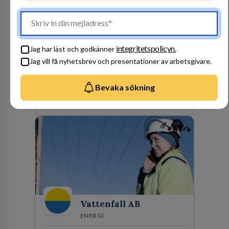
Gulliksson AB
JURIDISK RÅDGIVNING
2
lediga jobb
Visa jobb
integritetspolicyn.
Jag har läst och godkänner
Vår kombination av immaterialrätt och
Jag vill få nyhetsbrev och presentationer av arbetsgivare.
affärsjuridik gör oss till förstahandsvalet som
affärsjuridisk advokatbyrå och rådgivare för
kunskapsintensiva och idédrivna företag. Vår
Bevaka sökning
expertis inom IP-tillgångar har gett oss en
Besök profil
marknadsledande position. Våra klienter väljer
oss för den kompetens som krävs för att
skydda, utveckla och kommersialisera
företagets viktigaste tillgångar.
Vattenfall AB
ENERGI