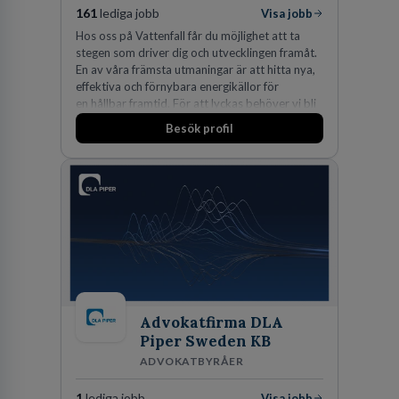
161
lediga jobb
Visa jobb
Hos oss på Vattenfall får du möjlighet att ta
stegen som driver dig och utvecklingen framåt.
En av våra främsta utmaningar är att hitta nya,
effektiva och förnybara energikällor för
en hållbar framtid. För att lyckas behöver vi bli
fler medarbetare som vill göra skillnad.
Besök profil
Advokatfirma DLA
Piper Sweden KB
ADVOKATBYRÅER
1
lediga jobb
Visa jobb