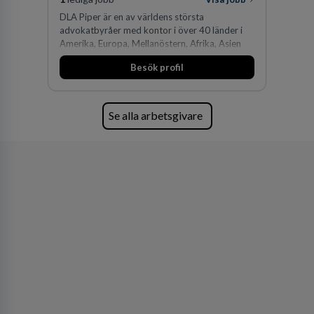
DLA Piper är en av världens största
advokatbyråer med kontor i över 40 länder i
Amerika, Europa, Mellanöstern, Afrika, Asien
och Oceanien. Vi är specialister inom
Besök profil
affärsjuridikens alla områden och vi har några
av världens ledande bolag som klienter. Med
fler än 450 jurister på fem kontor i Stockholm,
Köpenhamn, Århus, Oslo och Helsingfors kan vi
Se alla arbetsgivare
på DLA Piper erbjuda våra klienter en unik,
effektiv och gränsöverskridande nordisk
expertis. På vårt kontor i centrala Stockholm är
vi idag drygt 240 medarbetare.