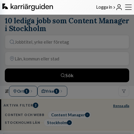
Logga in
10 lediga jobb som Content Manager
i Stockholm
Sök
Ort
Yrke
1
1
AKTIVA FILTER
2
Rensa alla
Content Manager
CONTENT OCH WEBB
Stockholm
STOCKHOLMS LÄN