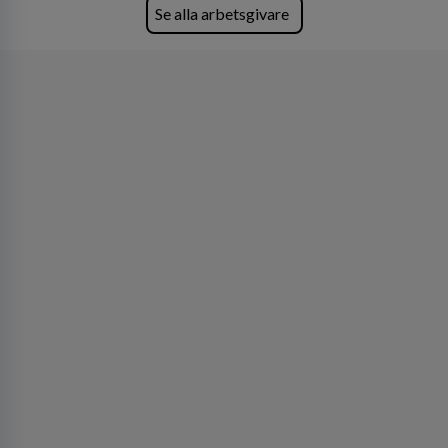
företagets viktigaste tillgångar.
Se alla arbetsgivare