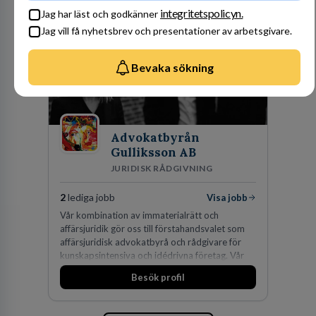
av världens ledande bolag som klienter. Med
integritetspolicyn.
Jag har läst och godkänner
fler än 450 jurister på fem kontor i Stockholm,
Jag vill få nyhetsbrev och presentationer av arbetsgivare.
Köpenhamn, Århus, Oslo och Helsingfors kan vi
på DLA Piper erbjuda våra klienter en unik,
effektiv och gränsöverskridande nordisk
Bevaka sökning
expertis. På vårt kontor i centrala Stockholm är
vi idag drygt 240 medarbetare.
Advokatbyrån
Gulliksson AB
JURIDISK RÅDGIVNING
2
lediga jobb
Visa jobb
Vår kombination av immaterialrätt och
affärsjuridik gör oss till förstahandsvalet som
affärsjuridisk advokatbyrå och rådgivare för
kunskapsintensiva och idédrivna företag. Vår
expertis inom IP-tillgångar har gett oss en
Besök profil
marknadsledande position. Våra klienter väljer
oss för den kompetens som krävs för att
skydda, utveckla och kommersialisera