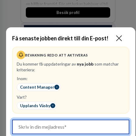
en hållbar framtid. För att lyckas behöver vi bli
fler medarbetare som vill göra skillnad.
Besök profil
Få senaste jobben direkt till din E-post!
BEVAKNING REDO ATT AKTIVERAS
Du kommer få uppdateringar av
nya jobb
som matchar
kriteriera:
Advokatfirma DLA
Inom:
Piper Sweden KB
Content Manager
ADVOKATBYRÅER
Vart?
1
lediga jobb
Visa jobb
Upplands Väsby
DLA Piper är en av världens största
advokatbyråer med kontor i över 40 länder i
Amerika, Europa, Mellanöstern, Afrika, Asien
och Oceanien. Vi är specialister inom
Besök profil
affärsjuridikens alla områden och vi har några