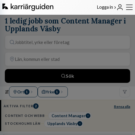
Logga in
1 ledig jobb som Content Manager i
Upplands Väsby
Sök
Ort
Yrke
1
1
AKTIVA FILTER
2
Rensa alla
Content Manager
CONTENT OCH WEBB
Upplands Väsby
STOCKHOLMS LÄN