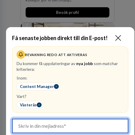
Besök profil
Få senaste jobben direkt till din E-post!
BEVAKNING REDO ATT AKTIVERAS
Du kommer få uppdateringar av
nya jobb
som matchar
kriteriera:
Kommuninvest
Inom:
KOMMUNFINANSIERING
Content Manager
Vart?
1
lediga jobb
Visa jobb
Västerås
Kommuninvest är en medlemsorganisation som
utifrån en kommunal värdegrund verkningsfullt
företräder den kommunala sektorn i
finansieringsfrågor.
Besök profil