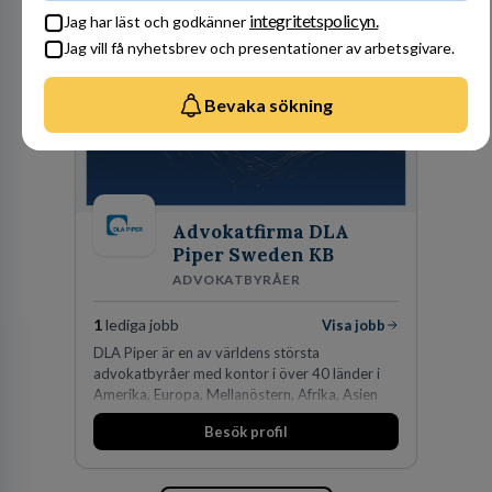
integritetspolicyn.
Jag har läst och godkänner
Jag vill få nyhetsbrev och presentationer av arbetsgivare.
Bevaka sökning
Advokatfirma DLA
Piper Sweden KB
ADVOKATBYRÅER
1
lediga jobb
Visa jobb
DLA Piper är en av världens största
advokatbyråer med kontor i över 40 länder i
Amerika, Europa, Mellanöstern, Afrika, Asien
och Oceanien. Vi är specialister inom
Besök profil
affärsjuridikens alla områden och vi har några
av världens ledande bolag som klienter. Med
fler än 450 jurister på fem kontor i Stockholm,