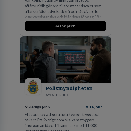
Vår kombination av immaterialrätt och
affärsjuridik gör oss till förstahandsvalet som
affärsjuridisk advokatbyrå och rådgivare för
kunskapsintensiva och idédrivna företag. Vår
expertis inom IP-tillgångar har gett oss en
Besök profil
marknadsledande position. Våra klienter väljer
oss för den kompetens som krävs för att
skydda, utveckla och kommersialisera
företagets viktigaste tillgångar.
Polismyndigheten
MYNDIGHET
95
lediga jobb
Visa jobb
Ett uppdrag att göra hela Sverige tryggt och
säkert. Ett Sverige som ska vara tryggare
imorgon än idag. Tillsammans med 41 000
kollegor gör vi det möjligt.