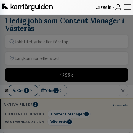
Logga in
1 ledig jobb som Content Manager i
Västerås
Sök
Ort
Yrke
1
1
AKTIVA FILTER
2
Rensa alla
Content Manager
CONTENT OCH WEBB
Västerås
VÄSTMANLANDS LÄN