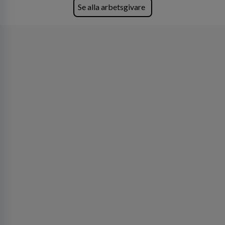
Köpenhamn, Århus, Oslo och Helsingfors kan vi
Se alla arbetsgivare
på DLA Piper erbjuda våra klienter en unik,
effektiv och gränsöverskridande nordisk
expertis. På vårt kontor i centrala Stockholm är
vi idag drygt 240 medarbetare.