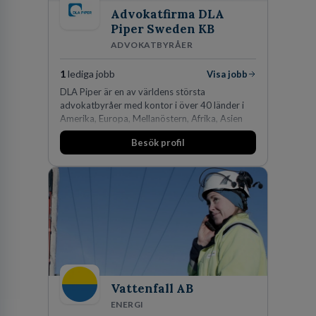
Advokatfirma DLA
Piper Sweden KB
ADVOKATBYRÅER
1
lediga jobb
Visa jobb
DLA Piper är en av världens största
advokatbyråer med kontor i över 40 länder i
Amerika, Europa, Mellanöstern, Afrika, Asien
och Oceanien. Vi är specialister inom
Besök profil
affärsjuridikens alla områden och vi har några
av världens ledande bolag som klienter. Med
fler än 450 jurister på fem kontor i Stockholm,
Köpenhamn, Århus, Oslo och Helsingfors kan vi
på DLA Piper erbjuda våra klienter en unik,
effektiv och gränsöverskridande nordisk
expertis. På vårt kontor i centrala Stockholm är
vi idag drygt 240 medarbetare.
Vattenfall AB
ENERGI