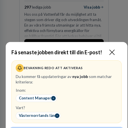
297
lediga jobb
Visa jobb
Hos oss på Vattenfall får du möjlighet att ta
stegen som driver dig och utvecklingen framåt.
En av våra främsta utmaningar är att hitta nya,
effektiva och förnybara energikällor för
en hållbar framtid. För att lyckas behöver vi bli
fler medarbetare som vill göra skillnad.
Besök profil
Få senaste jobben direkt till din E-post!
BEVAKNING REDO ATT AKTIVERAS
Du kommer få uppdateringar av
nya jobb
som matchar
kriteriera:
Inom:
Content Manager
Advokatbyrån
Gulliksson AB
Vart?
JURIDISK RÅDGIVNING
Västernorrlands län
2
lediga jobb
Visa jobb