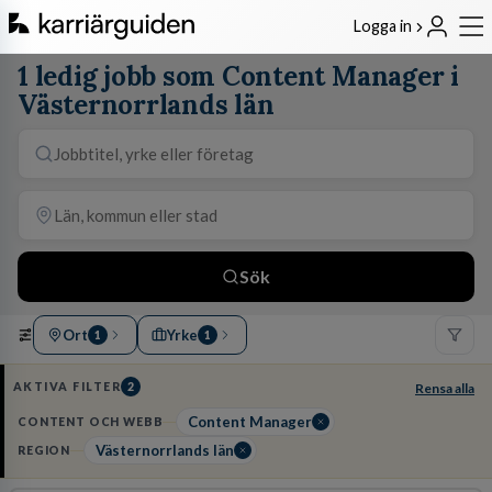
Logga in
1 ledig jobb som Content Manager i
Västernorrlands län
Sök
Ort
Yrke
1
1
AKTIVA FILTER
2
Rensa alla
Content Manager
CONTENT OCH WEBB
Västernorrlands län
REGION