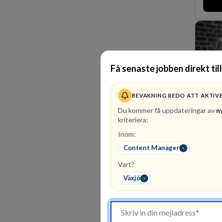
Få senaste jobben direkt till
BEVAKNING REDO ATT AKTIV
Du kommer få uppdateringar av
n
kriteriera:
Inom:
2
ledi
Content Manager
Vår ko
Vart?
affärs
affärs
Växjö
kunska
expert
markna
oss fö