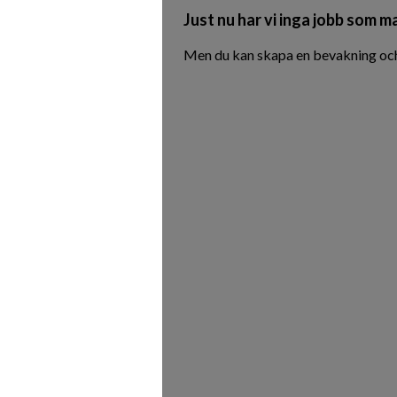
Just nu har vi inga jobb som m
Men du kan skapa en bevakning och 