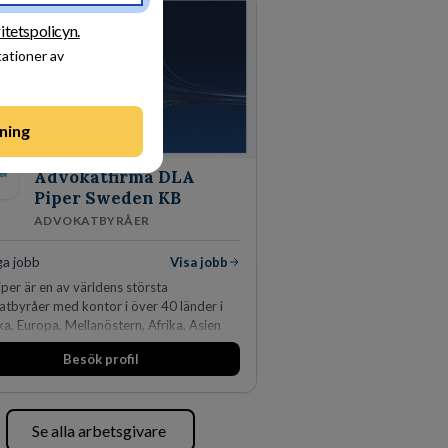
, utveckla och kommersialisera
ets viktigaste tillgångar.
itetspolicyn.
tationer av
ning
Advokatfirma DLA
Piper Sweden KB
ADVOKATBYRÅER
ga jobb
Visa jobb
per är en av världens största
tbyråer med kontor i över 40 länder i
a, Europa, Mellanöstern, Afrika, Asien
eanien. Vi är specialister inom
Besök profil
juridikens alla områden och vi har några
ldens ledande bolag som klienter. Med
n 450 jurister på fem kontor i Stockholm,
amn, Århus, Oslo och Helsingfors kan vi
Se alla arbetsgivare
 Piper erbjuda våra klienter en unik,