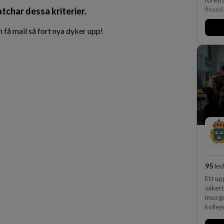
företr
atchar dessa kriterier.
finans
få mail så fort nya dyker upp!
95
led
Ett up
säkert
imorgo
kollego