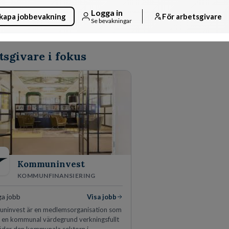
Logga in
kapa jobbevakning
För arbetsgivare
Se bevakningar
tsgivare i fokus
Kommuninvest
KOMMUNFINANSIERING
ga jobb
Visa jobb
ninvest är en medlemsorganisation som
n en kommunal värdegrund verkningsfullt