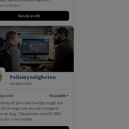
äder den kommunala sektorn i
ieringsfrågor.
Besök profil
Polismyndigheten
MYNDIGHET
iga jobb
Visa jobb
pdrag att göra hela Sverige tryggt och
. Ett Sverige som ska vara tryggare
n än idag. Tillsammans med 41 000
r gör vi det möjligt.