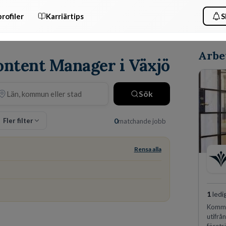
rofiler
Karriärtips
S
Arbe
ontent Manager i Växjö
Sök
Fler filter
0
matchande jobb
Rensa alla
1
ledi
Kommu
utifrå