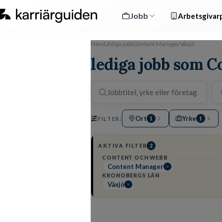
Jobb
Arbetsgivarp
Hem
Lediga jobb
Content Manager
Växjö
lediga jobb som C
Ort
Yrke
FILTER:
1
1
AKTIVA FILTER
2
CONTENT OCH WEBB
Content Manager
KRONOBERGS LÄN
Växjö