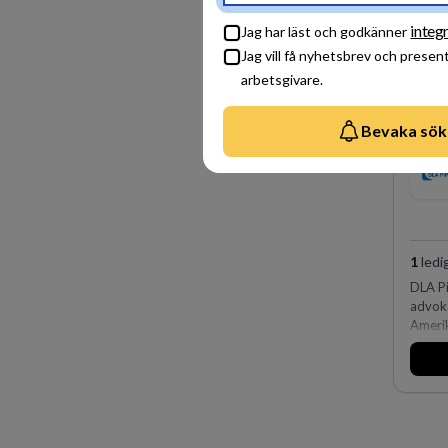
skydda
företag
integr
Jag har läst och godkänner
Jag vill få nyhetsbrev och presen
arbetsgivare.
Bevaka sök
1
ledi
DLA Pi
advoka
Amerik
och Oc
affärs
av vär
fler ä
Köpenh
på DLA