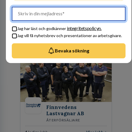
ADVOKATBYRÅER
1
lediga jobb
Visa jobb
DLA Piper är en av världens största
advokatbyråer med kontor i över 40 länder i
integritetspolicyn.
Jag har läst och godkänner
Amerika, Europa, Mellanöstern, Afrika, Asien
Jag vill få nyhetsbrev och presentationer av arbetsgivare.
och Oceanien. Vi är specialister inom
Besök profil
affärsjuridikens alla områden och vi har några
av världens ledande bolag som klienter. Med
Bevaka sökning
fler än 450 jurister på fem kontor i Stockholm,
Köpenhamn, Århus, Oslo och Helsingfors kan vi
på DLA Piper erbjuda våra klienter en unik,
effektiv och gränsöverskridande nordisk
expertis. På vårt kontor i centrala Stockholm är
vi idag drygt 240 medarbetare.
Finnvedens
Lastvagnar AB
ÅTERFÖRSÄLJARE