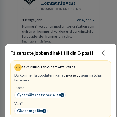
Kommuninvest
KOMMUNFINANSIERING
1
lediga jobb
Visa jobb
Kommuninvest är en medlemsorganisation som
utifrån en kommunal värdegrund verkningsfullt
företräder den kommunala sektorn i
finansieringsfrågor.
Besök profil
Få senaste jobben direkt till din E-post!
BEVAKNING REDO ATT AKTIVERAS
Du kommer få uppdateringar av
nya jobb
som matchar
kriteriera:
Inom:
Cybersäkerhetsspecialist
Vart?
Advokatfirma DLA
Gävleborgs län
Piper Sweden KB