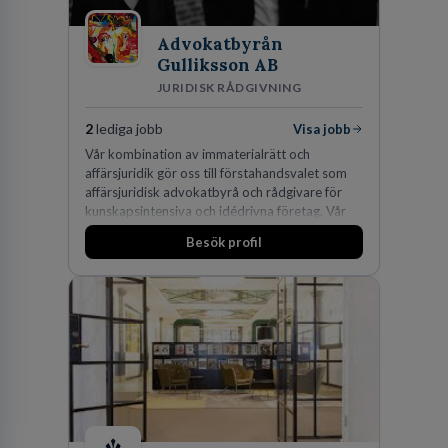
Advokatbyrån
Gulliksson AB
JURIDISK RÅDGIVNING
2
lediga jobb
Visa jobb
Vår kombination av immaterialrätt och
affärsjuridik gör oss till förstahandsvalet som
affärsjuridisk advokatbyrå och rådgivare för
kunskapsintensiva och idédrivna företag. Vår
expertis inom IP-tillgångar har gett oss en
Besök profil
marknadsledande position. Våra klienter väljer
oss för den kompetens som krävs för att
skydda, utveckla och kommersialisera
företagets viktigaste tillgångar.