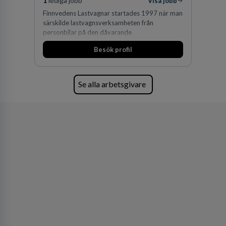
1
lediga jobb
Visa jobb
Finnvedens Lastvagnar startades 1997 när man
särskilde lastvagnsverksamheten från
personbilar på den dåvarande
huvudanläggningen i Värnamo. Sedan dess har
Besök profil
man expanderat kraftigt genom ett antal
förvärv i närliggande distrikt.Idag är bolaget
den största privata återförsäljaren av Volvo
Lastvagnar och finns representerade på 20
Se alla arbetsgivare
orter i södra Sverige.