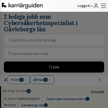
Logga in
2 lediga jobb som
Cybersäkerhetsspecialist i
Gävleborgs län
Sök
Ort
Yrke
1
1
AKTIVA FILTER
2
Rensa alla
Cybersäkerhetsspecialist
IT OCH CYBERSÄKERHET
Gävleborgs län
REGION