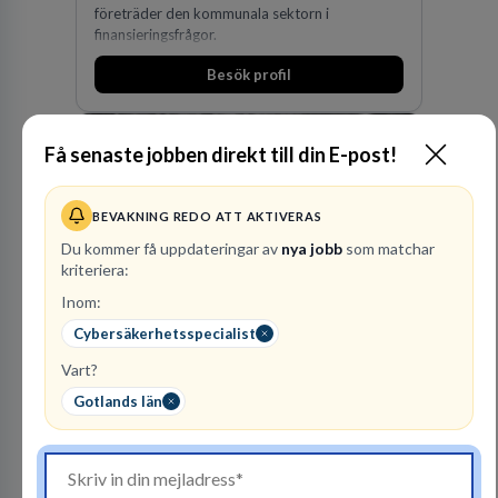
företräder den kommunala sektorn i
finansieringsfrågor.
Besök profil
Få senaste jobben direkt till din E-post!
BEVAKNING REDO ATT AKTIVERAS
Du kommer få uppdateringar av
nya jobb
som matchar
kriteriera:
Advokatbyrån
Inom:
Gulliksson AB
Cybersäkerhetsspecialist
JURIDISK RÅDGIVNING
Vart?
2
lediga jobb
Visa jobb
Gotlands län
Vår kombination av immaterialrätt och
affärsjuridik gör oss till förstahandsvalet som
affärsjuridisk advokatbyrå och rådgivare för
kunskapsintensiva och idédrivna företag. Vår