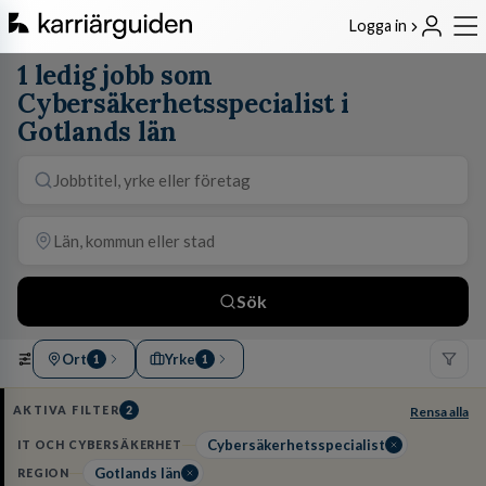
Logga in
1 ledig jobb som
Cybersäkerhetsspecialist i
Gotlands län
Sök
Ort
Yrke
1
1
AKTIVA FILTER
2
Rensa alla
Cybersäkerhetsspecialist
IT OCH CYBERSÄKERHET
Gotlands län
REGION