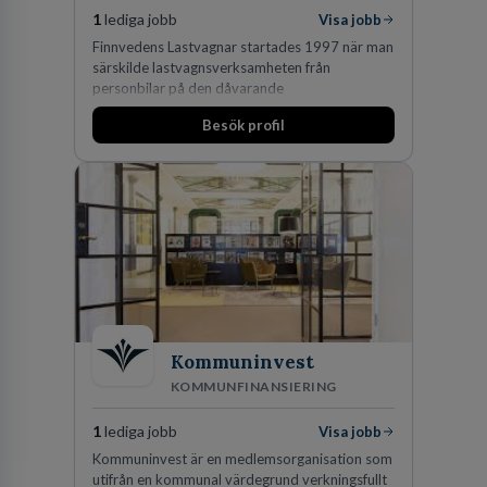
1
lediga jobb
Visa jobb
Finnvedens Lastvagnar startades 1997 när man
särskilde lastvagnsverksamheten från
personbilar på den dåvarande
huvudanläggningen i Värnamo. Sedan dess har
Besök profil
man expanderat kraftigt genom ett antal
förvärv i närliggande distrikt.Idag är bolaget
den största privata återförsäljaren av Volvo
Lastvagnar och finns representerade på 20
orter i södra Sverige.
Kommuninvest
KOMMUNFINANSIERING
1
lediga jobb
Visa jobb
Kommuninvest är en medlemsorganisation som
utifrån en kommunal värdegrund verkningsfullt