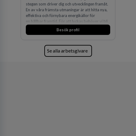
stegen som driver dig och utvecklingen framåt.
En av våra främsta utmaningar är att hitta nya,
effektiva och förnybara energikällor för
en hållbar framtid. För att lyckas behöver vi bli
fler medarbetare som vill göra skillnad.
Besök profil
Se alla arbetsgivare