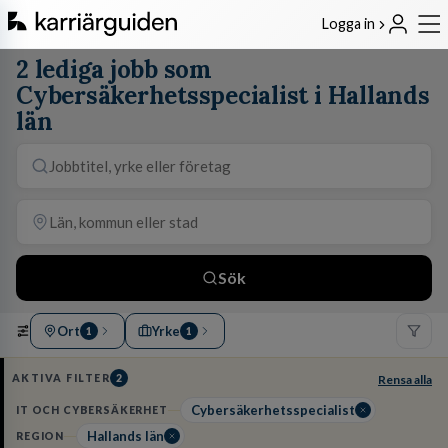
Logga in
2 lediga jobb som
Cybersäkerhetsspecialist i Hallands
län
Sök
Ort
Yrke
1
1
AKTIVA FILTER
2
Rensa alla
Cybersäkerhetsspecialist
IT OCH CYBERSÄKERHET
Hallands län
REGION