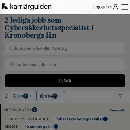
Logga in
2 lediga jobb som
Cybersäkerhetsspecialist i
Kronobergs län
Sök
Ort
Yrke
1
1
AKTIVA FILTER
2
Rensa alla
Cybersäkerhetsspecialist
IT OCH CYBERSÄKERHET
Kronobergs län
REGION