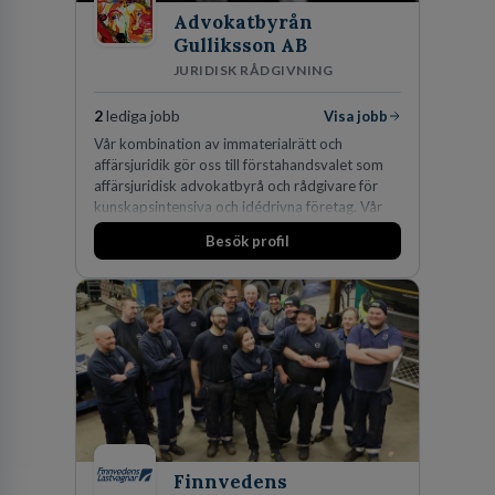
Advokatbyrån
Gulliksson AB
JURIDISK RÅDGIVNING
2
lediga jobb
Visa jobb
Vår kombination av immaterialrätt och
affärsjuridik gör oss till förstahandsvalet som
affärsjuridisk advokatbyrå och rådgivare för
kunskapsintensiva och idédrivna företag. Vår
expertis inom IP-tillgångar har gett oss en
Besök profil
marknadsledande position. Våra klienter väljer
oss för den kompetens som krävs för att
skydda, utveckla och kommersialisera
företagets viktigaste tillgångar.
Finnvedens