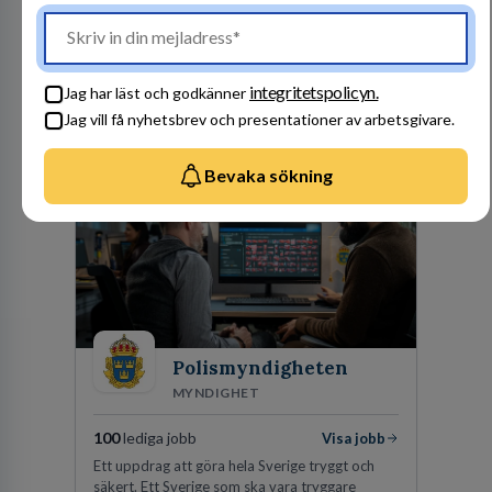
1
lediga jobb
Visa jobb
Kommuninvest är en medlemsorganisation som
utifrån en kommunal värdegrund verkningsfullt
företräder den kommunala sektorn i
integritetspolicyn.
Jag har läst och godkänner
finansieringsfrågor.
Jag vill få nyhetsbrev och presentationer av arbetsgivare.
Besök profil
Bevaka sökning
Polismyndigheten
MYNDIGHET
100
lediga jobb
Visa jobb
Ett uppdrag att göra hela Sverige tryggt och
säkert. Ett Sverige som ska vara tryggare