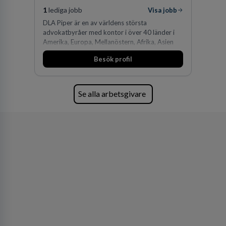
1
lediga jobb
Visa jobb
DLA Piper är en av världens största
advokatbyråer med kontor i över 40 länder i
Amerika, Europa, Mellanöstern, Afrika, Asien
och Oceanien. Vi är specialister inom
Besök profil
affärsjuridikens alla områden och vi har några
av världens ledande bolag som klienter. Med
fler än 450 jurister på fem kontor i Stockholm,
Köpenhamn, Århus, Oslo och Helsingfors kan vi
Se alla arbetsgivare
på DLA Piper erbjuda våra klienter en unik,
effektiv och gränsöverskridande nordisk
expertis. På vårt kontor i centrala Stockholm är
vi idag drygt 240 medarbetare.