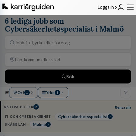
Logga in
6 lediga jobb som
Cybersäkerhetsspecialist i Malmö
Sök
Ort
Yrke
1
1
AKTIVA FILTER
2
Rensa alla
Cybersäkerhetsspecialist
IT OCH CYBERSÄKERHET
Malmö
SKÅNE LÄN