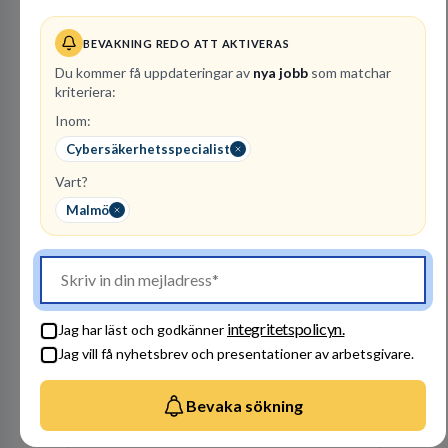
Vattenfall AB
ENERGI
BEVAKNING REDO ATT AKTIVERAS
Du kommer få uppdateringar av
nya jobb
som matchar
305
lediga jobb
Visa jobb
kriteriera:
Hos oss på Vattenfall får du möjlighet att ta
Inom:
stegen som driver dig och utvecklingen framåt.
En av våra främsta utmaningar är att hitta nya,
Cybersäkerhetsspecialist
effektiva och förnybara energikällor för
Vart?
en hållbar framtid. För att lyckas behöver vi bli
fler medarbetare som vill göra skillnad.
Malmö
Besök profil
integritetspolicyn.
Jag har läst och godkänner
Jag vill få nyhetsbrev och presentationer av arbetsgivare.
Bevaka sökning
Advokatbyrån
Gulliksson AB