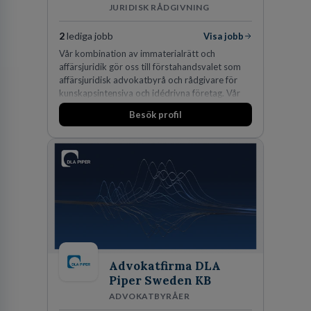
JURIDISK RÅDGIVNING
2
lediga jobb
Visa jobb
Vår kombination av immaterialrätt och
affärsjuridik gör oss till förstahandsvalet som
affärsjuridisk advokatbyrå och rådgivare för
kunskapsintensiva och idédrivna företag. Vår
expertis inom IP-tillgångar har gett oss en
Besök profil
marknadsledande position. Våra klienter väljer
oss för den kompetens som krävs för att
skydda, utveckla och kommersialisera
företagets viktigaste tillgångar.
Advokatfirma DLA
Piper Sweden KB
ADVOKATBYRÅER